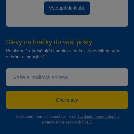
Vstoupit do klubu
Slevy na hračky do vaší pošty
Posíláme 1x týdně akční nabídku hraček. Nezahltíme vám
schránku, nebojte :)
Chci slevy
Odesláním formuláře souhlasím se
zasíláním newsletterů a
zpracováním osobních údajů
.