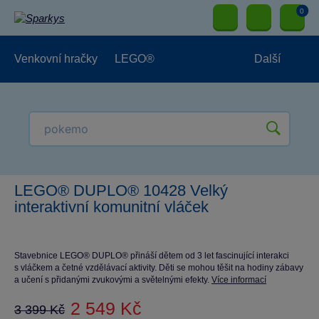
0
Venkovní hračky
LEGO®
Další
Pro kluky
Pro holky
Pro nejmenší
NOVINKY
LEGO® DUPLO® 10428 Velký
interaktivní komunitní vláček
Stavebnice LEGO® DUPLO® přináší dětem od 3 let fascinující interakci
s vláčkem a četné vzdělávací aktivity. Děti se mohou těšit na hodiny zábavy
a učení s přidanými zvukovými a světelnými efekty.
Více informací
2 549 Kč
3 399 Kč