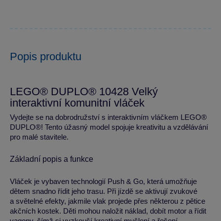
Popis produktu
LEGO® DUPLO® 10428 Velký
interaktivní komunitní vláček
Vydejte se na dobrodružství s interaktivním vláčkem LEGO®
DUPLO®! Tento úžasný model spojuje kreativitu a vzdělávání
pro malé stavitele.
Základní popis a funkce
Vláček je vybaven technologií Push & Go, která umožňuje
dětem snadno řídit jeho trasu. Při jízdě se aktivují zvukové
a světelné efekty, jakmile vlak projede přes některou z pětice
akčních kostek. Děti mohou naložit náklad, dobít motor a řídit
vagony, čímž si vyzkouší kreativní myšlení a řešení