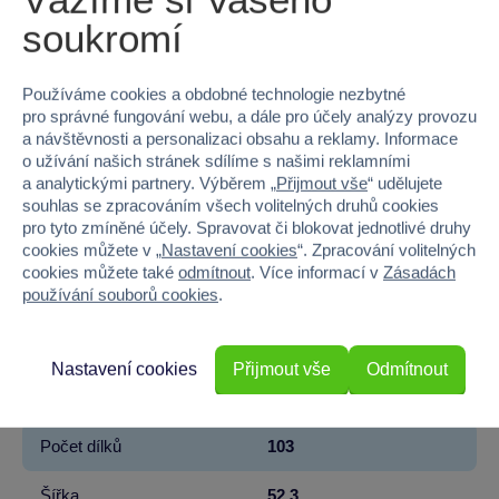
soukromí
EAN
5702017583044
Používáme cookies a obdobné technologie nezbytné
Kód produktu
5122-10428
pro správné fungování webu, a dále pro účely analýzy provozu
a návštěvnosti a personalizaci obsahu a reklamy. Informace
Značka
LEGO®
o užívání našich stránek sdílíme s našimi reklamními
a analytickými partnery. Výběrem „
Přijmout vše
“ udělujete
Licence
LEGO®
souhlas se zpracováním všech volitelných druhů cookies
pro tyto zmíněné účely. Spravovat či blokovat jednotlivé druhy
Řada
DUPLO®
cookies můžete v „
Nastavení cookies
“. Zpracování volitelných
cookies můžete také
odmítnout
. Více informací v
Zásadách
používání souborů cookies
.
Věk od
3
Pohlaví
HOLKA, KLUK
Nastavení cookies
Přijmout vše
Odmítnout
Materiál
PLAST
Počet dílků
103
Šířka
52.3