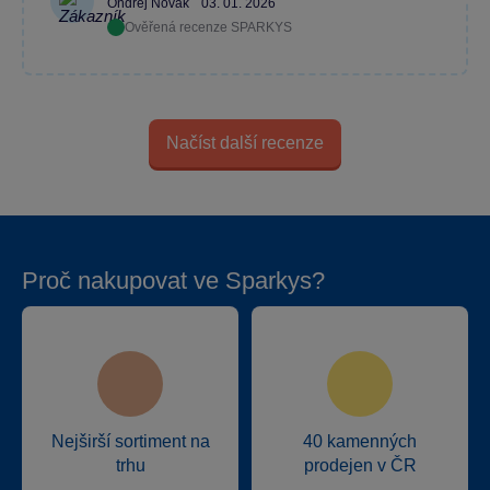
Ondřej Novák
03. 01. 2026
Ověřená recenze SPARKYS
Načíst další recenze
Proč nakupovat ve Sparkys?
Nejširší sortiment na
40 kamenných
trhu
prodejen v ČR