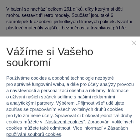
V balení se nachází celkem 261 dílků, díky kterým si děti
mohou sestavit tři retro modely. Součástí jsou také 6
samolepek k ozdobení jednotlivých filmových políček. Kvalitní
plastové materiály zajišťují bezpečnost a trvanlivost při hře.
Vzdělávací přínosy
Vážíme si Vašeho
Podpora rozvoje jemné motoriky a zručnosti
soukromí
Podpora logického myšlení a trpělivosti
Rozvoj představivosti a hraní rolí
Používáme cookies a obdobné technologie nezbytné
Možnost experimentovat s různými modely a příběhy
pro správné fungování webu, a dále pro účely analýzy provozu
a návštěvnosti a personalizaci obsahu a reklamy. Informace
Technická specifikace
o užívání našich stránek sdílíme s našimi reklamními
a analytickými partnery. Výběrem „
Přijmout vše
“ udělujete
Materiál:
Plast
souhlas se zpracováním všech volitelných druhů cookies
Hmotnost:
402 g
pro tyto zmíněné účely. Spravovat či blokovat jednotlivé druhy
cookies můžete v „
Nastavení cookies
“. Zpracování volitelných
Rozměry (v x š x h):
19,1 x 26,2 x 4,6 cm
cookies můžete také
odmítnout
. Více informací v
Zásadách
používání souborů cookies
.
Pro koho je hračka vhodná