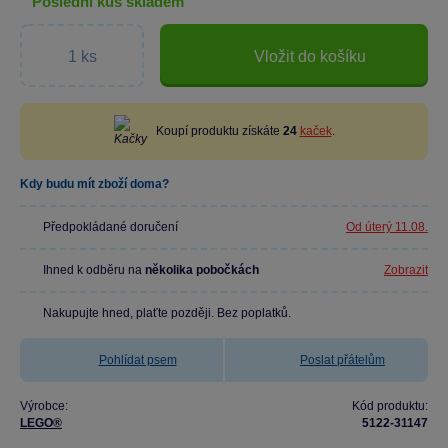
poslední kus skladem
Vložit do košíku
Koupí produktu získáte
24
kaček
.
Kdy budu mít zboží doma?
Předpokládané doručení
Od úterý 11.08.
Ihned k odběru na
několika pobočkách
Zobrazit
Nakupujte hned, plaťte později. Bez poplatků.
Pohlídat psem
Poslat přátelům
Výrobce:
Kód produktu:
LEGO®
5122-31147