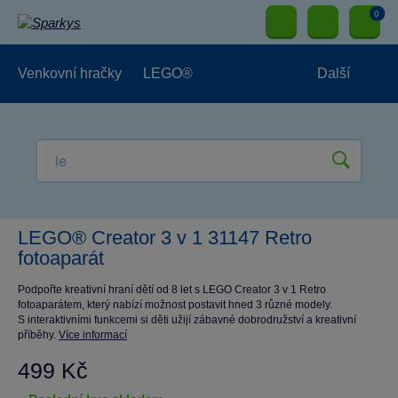
0
Venkovní hračky
LEGO®
Další
Pro kluky
Pro holky
Pro nejmenší
NOVINKY
LEGO® Creator 3 v 1 31147 Retro
fotoaparát
Podpořte kreativní hraní dětí od 8 let s LEGO Creator 3 v 1 Retro
fotoaparátem, který nabízí možnost postavit hned 3 různé modely.
S interaktivními funkcemi si děti užijí zábavné dobrodružství a kreativní
příběhy.
Více informací
499 Kč