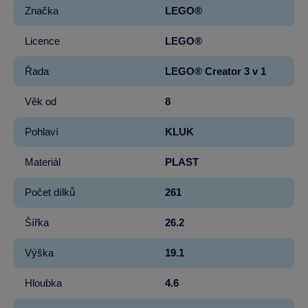
Značka
LEGO®
Licence
LEGO®
Řada
LEGO® Creator 3 v 1
Věk od
8
Pohlaví
KLUK
Materiál
PLAST
Počet dílků
261
Šířka
26.2
Výška
19.1
Hloubka
4.6