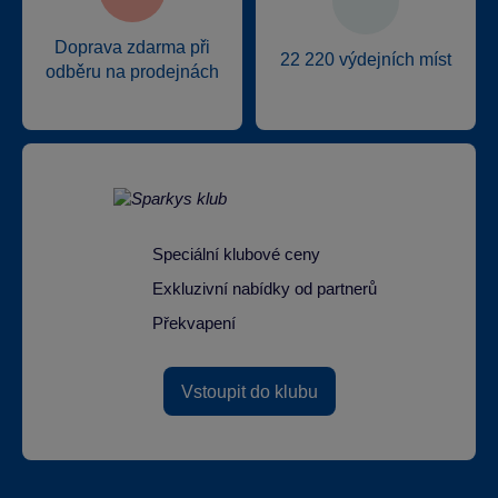
Doprava zdarma při
22 220 výdejních míst
odběru na prodejnách
Speciální klubové ceny
Exkluzivní nabídky od partnerů
Překvapení
Vstoupit do klubu