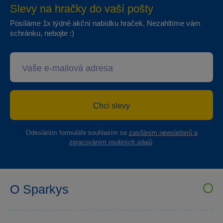
Slevy na hračky do vaší pošty
Posíláme 1x týdně akční nabídku hraček. Nezahltíme vám
schránku, nebojte :)
Chci slevy
Odesláním formuláře souhlasím se
zasíláním newsletterů a
zpracováním osobních údajů
.
O Sparkys
VELKOOBCHOD SPARKYS
Kariéra