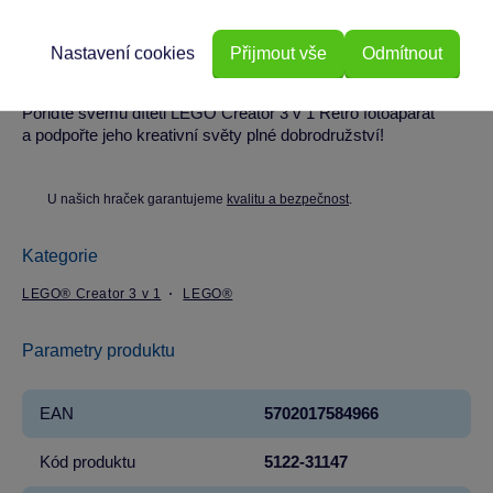
Ideální pro děti od 8 let, vhodné pro kluky i holky. Skvělé pro
Nastavení cookies
Přijmout vše
Odmítnout
kreativní zábavu doma i jako dárek.
Pořiďte svému dítěti LEGO Creator 3 v 1 Retro fotoaparát
a podpořte jeho kreativní světy plné dobrodružství!
U našich hraček garantujeme
kvalitu a bezpečnost
.
Kategorie
LEGO® Creator 3 v 1
LEGO®
Parametry produktu
EAN
5702017584966
Kód produktu
5122-31147