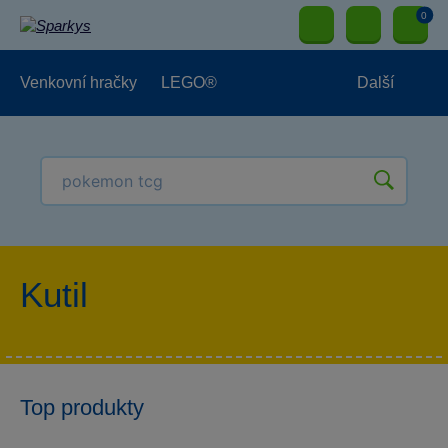
0
Venkovní hračky
LEGO®
Další
Pro kluky
Pro holky
Pro nejmenší
NOVINKY
Kutil
Top produkty