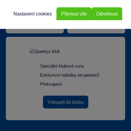
Doprava zdarma při
Nastavení cookies
Přijmout vše
Odmítnout
22 220 výdejních míst
odběru na prodejnách
Speciální klubové ceny
Exkluzivní nabídky od partnerů
Překvapení
Vstoupit do klubu