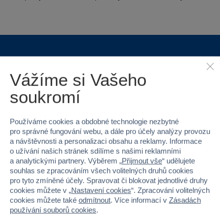
Proč nakupovat ve Sparkys?
Vážíme si Vašeho
soukromí
Používáme cookies a obdobné technologie nezbytné
pro správné fungování webu, a dále pro účely analýzy provozu
Nejširší sortiment na
40 kamenných
a návštěvnosti a personalizaci obsahu a reklamy. Informace
trhu
prodejen v ČR
o užívání našich stránek sdílíme s našimi reklamními
a analytickými partnery. Výběrem „
Přijmout vše
“ udělujete
souhlas se zpracováním všech volitelných druhů cookies
pro tyto zmíněné účely. Spravovat či blokovat jednotlivé druhy
cookies můžete v „
Nastavení cookies
“. Zpracování volitelných
cookies můžete také
odmítnout
. Více informací v
Zásadách
používání souborů cookies
.