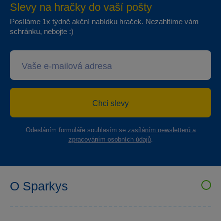
Slevy na hračky do vaší pošty
Posíláme 1x týdně akční nabídku hraček. Nezahltíme vám
schránku, nebojte :)
Chci slevy
Odesláním formuláře souhlasím se
zasíláním newsletterů a
zpracováním osobních údajů
.
O Sparkys
VELKOOBCHOD SPARKYS
Kariéra