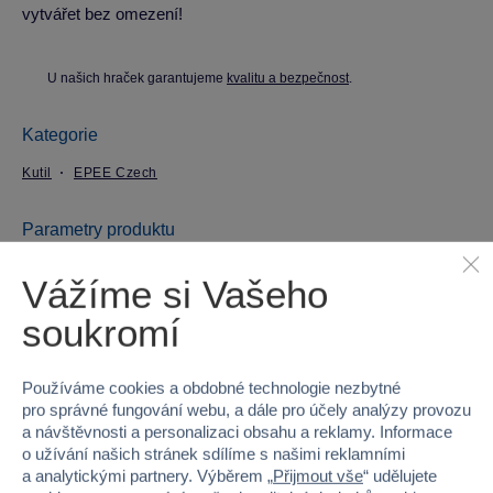
vytvářet bez omezení!
U našich hraček garantujeme
kvalitu a bezpečnost
.
Kategorie
Kutil
EPEE Czech
Parametry produktu
Vážíme si Vašeho
EAN
8595582211675
soukromí
Kód produktu
97-EP01167
Používáme cookies a obdobné technologie nezbytné
Značka
EPEE Czech
pro správné fungování webu, a dále pro účely analýzy provozu
a návštěvnosti a personalizaci obsahu a reklamy. Informace
Licence
Real Construction
o užívání našich stránek sdílíme s našimi reklamními
a analytickými partnery. Výběrem „
Přijmout vše
“ udělujete
Věk od
6