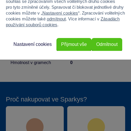
souhlas se zpracováním všech volitelných druhů cookies
pro tyto zmíněné účely. Spravovat či blokovat jednotlivé druhy
Pohlaví
KLUK
cookies můžete v „
Nastavení cookies
“. Zpracování volitelných
cookies můžete také
odmítnout
. Více informací v
Zásadách
Šířka
30.5
používání souborů cookies
.
Výška
40
Nastavení cookies
Přijmout vše
Odmítnout
Hloubka
4.5
Hmotnost v gramech
0
Proč nakupovat ve Sparkys?