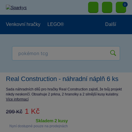
0
Venkovní hračky
LEGO®
Další
Pro kluky
Pro holky
Pro nejmenší
NOVINKY
Real Construction - náhradní náplň 6 ks
Sada náhradních dílů pro hračky Real Construction zajistí, že tvůj projekt
nikdy neskončí. Obsahuje 2 prkna, 2 hranolky a 2 silnější kusy kulatiny.
Více informací
1 Kč
299 Kč
skladem 2 kusy
Nyní dostupné pouze na prodejnách