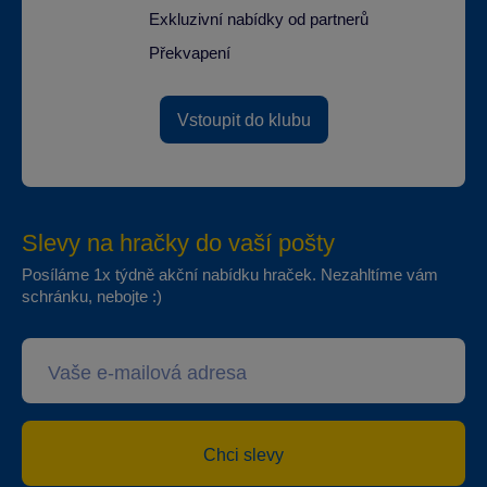
Exkluzivní nabídky od partnerů
Překvapení
Vstoupit do klubu
Slevy na hračky do vaší pošty
Posíláme 1x týdně akční nabídku hraček. Nezahltíme vám
schránku, nebojte :)
Chci slevy