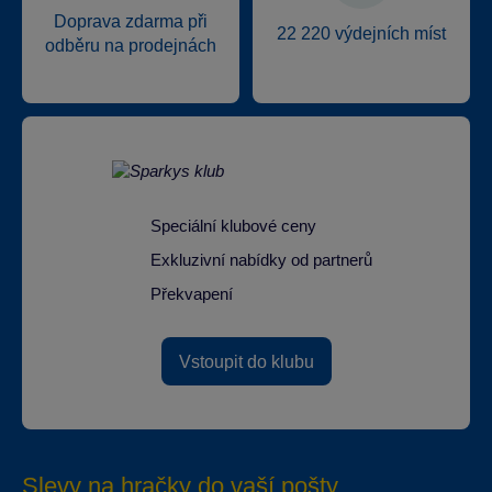
Doprava zdarma při
22 220 výdejních míst
odběru na prodejnách
Speciální klubové ceny
Exkluzivní nabídky od partnerů
Překvapení
Vstoupit do klubu
Slevy na hračky do vaší pošty