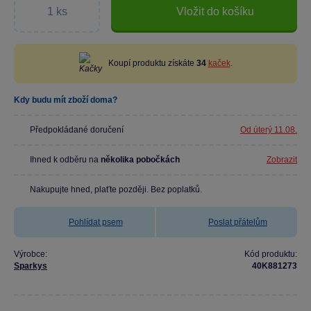
Vložit do košíku
Koupí produktu získáte
34
kaček
.
Kdy budu mít zboží doma?
Předpokládané doručení
Od úterý 11.08.
Ihned k odběru na
několika pobočkách
Zobrazit
Nakupujte hned, plaťte později. Bez poplatků.
Pohlídat psem
Poslat přátelům
Výrobce:
Kód produktu:
Sparkys
40K881273