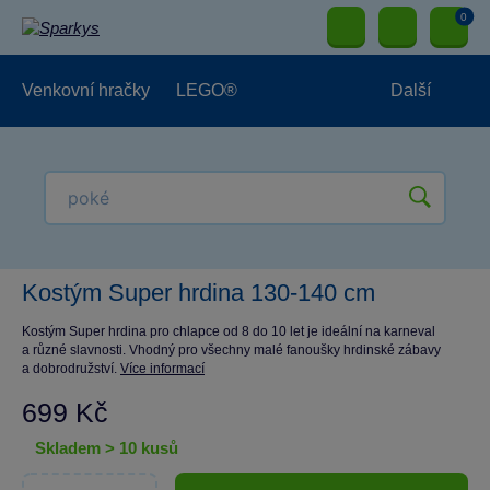
0
Venkovní hračky
LEGO®
Další
Pro kluky
Pro holky
Pro nejmenší
NOVINKY
Kostým Super hrdina 130-140 cm
Kostým Super hrdina pro chlapce od 8 do 10 let je ideální na karneval
a různé slavnosti. Vhodný pro všechny malé fanoušky hrdinské zábavy
a dobrodružství.
Více informací
699 Kč
skladem > 10 kusů