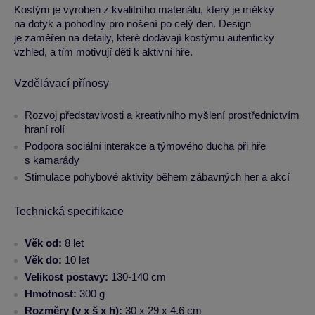
Kostým je vyroben z kvalitního materiálu, který je měkký
na dotyk a pohodlný pro nošení po celý den. Design
je zaměřen na detaily, které dodávají kostýmu autentický
vzhled, a tím motivují děti k aktivní hře.
Vzdělávací přínosy
Rozvoj představivosti a kreativního myšlení prostřednictvím
hraní rolí
Podpora sociální interakce a týmového ducha při hře
s kamarády
Stimulace pohybové aktivity během zábavných her a akcí
Technická specifikace
Věk od:
8 let
Věk do:
10 let
Velikost postavy:
130-140 cm
Hmotnost:
300 g
Rozměry (v x š x h):
30 x 29 x 4.6 cm