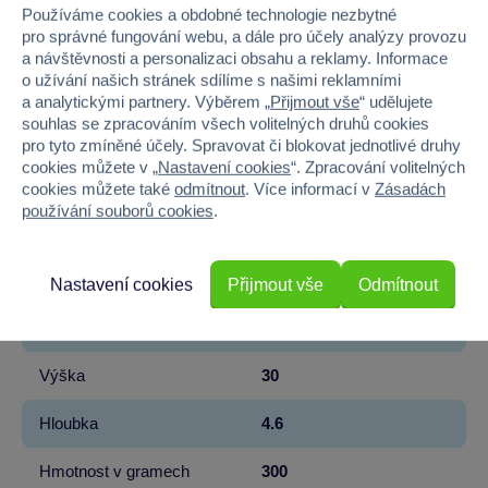
Používáme cookies a obdobné technologie nezbytné
pro správné fungování webu, a dále pro účely analýzy provozu
EAN
8592525059691
a návštěvnosti a personalizaci obsahu a reklamy. Informace
o užívání našich stránek sdílíme s našimi reklamními
Kód produktu
40K881273
a analytickými partnery. Výběrem „
Přijmout vše
“ udělujete
souhlas se zpracováním všech volitelných druhů cookies
Značka
Sparkys
pro tyto zmíněné účely. Spravovat či blokovat jednotlivé druhy
cookies můžete v „
Nastavení cookies
“. Zpracování volitelných
Věk od
6
cookies můžete také
odmítnout
. Více informací v
Zásadách
používání souborů cookies
.
Pohlaví
KLUK
Konfekční velikost
130_140
Nastavení cookies
Přijmout vše
Odmítnout
Šířka
29
Výška
30
Hloubka
4.6
Hmotnost v gramech
300