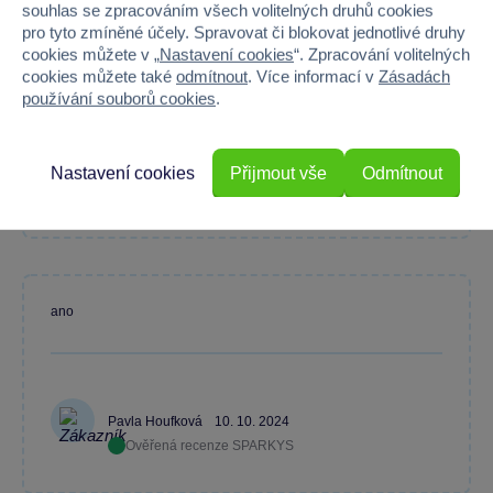
souhlas se zpracováním všech volitelných druhů cookies
Průměr z 2 hodnocení
pro tyto zmíněné účely. Spravovat či blokovat jednotlivé druhy
cookies můžete v „
Nastavení cookies
“. Zpracování volitelných
100 % zákazníků doporučuje
cookies můžete také
odmítnout
. Více informací v
Zásadách
používání souborů cookies
.
Máte zkušenost s tímto zbožím?
Nastavení cookies
Přijmout vše
Odmítnout
Napište recenzi a pomozte ostatním s výběrem.
ano
Pavla Houfková
10. 10. 2024
Ověřená recenze SPARKYS