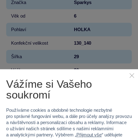
Značka
Sparkys
Věk od
6
Pohlaví
HOLKA
Konfekční velikost
130_140
Šířka
29
Výška
30
Vážíme si Vašeho
Hloubka
6
soukromí
Hmotnost v gramech
350
Používáme cookies a obdobné technologie nezbytné
pro správné fungování webu, a dále pro účely analýzy provozu
a návštěvnosti a personalizaci obsahu a reklamy. Informace
o užívání našich stránek sdílíme s našimi reklamními
100 %
a analytickými partnery. Výběrem „
Přijmout vše
“ udělujete