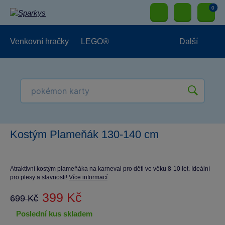
0
Venkovní hračky
LEGO®
Další
Pro kluky
Pro holky
Pro nejmenší
NOVINKY
Kostým Plameňák 130-140 cm
Atraktivní kostým plameňáka na karneval pro děti ve věku 8-10 let. Ideální
pro plesy a slavnosti!
Více informací
399 Kč
699 Kč
poslední kus skladem