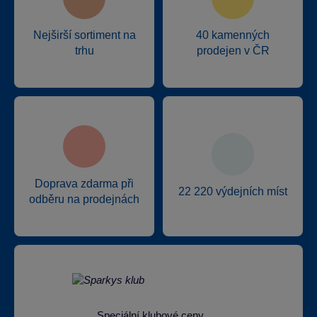
Nejširší sortiment na
40 kamenných
trhu
prodejen v ČR
Doprava zdarma při
22 220 výdejních míst
odběru na prodejnách
Speciální klubové ceny