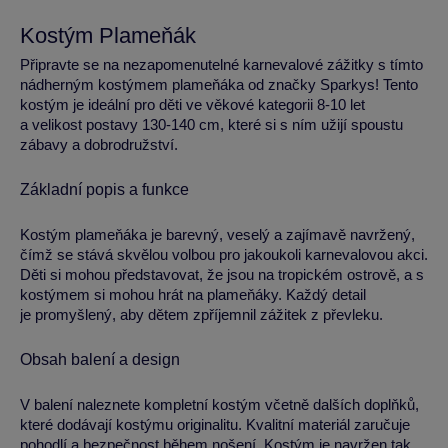
Kostým Plameňák
Připravte se na nezapomenutelné karnevalové zážitky s tímto
nádherným kostýmem plameňáka od značky Sparkys! Tento
kostým je ideální pro děti ve věkové kategorii 8-10 let
a velikost postavy 130-140 cm, které si s ním užijí spoustu
zábavy a dobrodružství.
Základní popis a funkce
Kostým plameňáka je barevný, veselý a zajímavě navržený,
čímž se stává skvělou volbou pro jakoukoli karnevalovou akci.
Děti si mohou představovat, že jsou na tropickém ostrově, a s
kostýmem si mohou hrát na plameňáky. Každý detail
je promyšlený, aby dětem zpříjemnil zážitek z převleku.
Obsah balení a design
V balení naleznete kompletní kostým včetně dalších doplňků,
které dodávají kostýmu originalitu. Kvalitní materiál zaručuje
pohodlí a bezpečnost během nošení. Kostým je navržen tak,