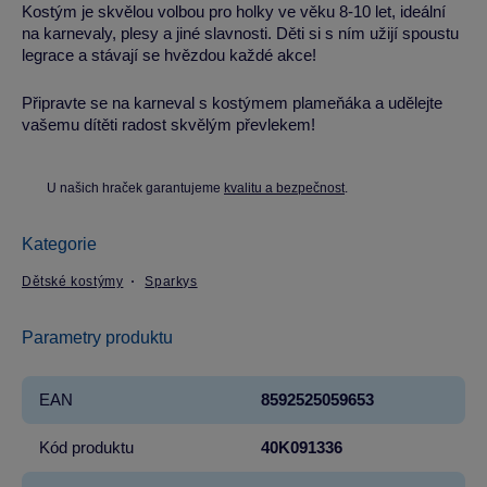
Kostým je skvělou volbou pro holky ve věku 8-10 let, ideální
na karnevaly, plesy a jiné slavnosti. Děti si s ním užijí spoustu
legrace a stávají se hvězdou každé akce!
Připravte se na karneval s kostýmem plameňáka a udělejte
vašemu dítěti radost skvělým převlekem!
U našich hraček garantujeme
kvalitu a bezpečnost
.
Kategorie
Dětské kostýmy
Sparkys
Parametry produktu
EAN
8592525059653
Kód produktu
40K091336