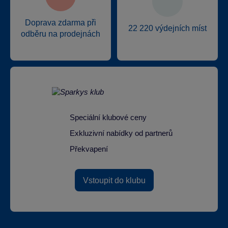
Doprava zdarma při
22 220 výdejních míst
odběru na prodejnách
Speciální klubové ceny
Exkluzivní nabídky od partnerů
Překvapení
Vstoupit do klubu