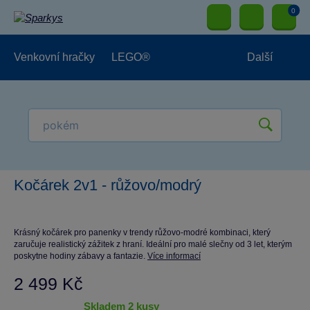
0
Venkovní hračky
LEGO®
Další
Pro kluky
Pro holky
Pro nejmenší
NOVINKY
Kočárek 2v1 - růžovo/modrý
Krásný kočárek pro panenky v trendy růžovo-modré kombinaci, který
zaručuje realistický zážitek z hraní. Ideální pro malé slečny od 3 let, kterým
poskytne hodiny zábavy a fantazie.
Více informací
2 499 Kč
skladem 2 kusy