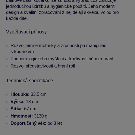
Látkové části kočárku lze sundat a vyprat, což zaručuje
jednoduchou údržbu a hygienické použití. Jeho moderní
design a kvalitní zpracování z něj dělají skvělou volbu pro
každé dítě.
Vzdělávací přínosy
Rozvoj jemné motoriky a zručnosti při manipulaci
s kočárkem
Podpora logického myšlení a trpělivosti během hraní
Rozvoj představivosti a hraní rolí
Technická specifikace
Hloubka:
33.5 cm
Výška:
13 cm
Šířka:
67 cm
Hmotnost:
3130 g
Doporučený věk:
od 3 let