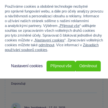
Používáme cookies a obdobné technologie nezbytné
100 %
pro správné fungování webu, a dále pro účely analýzy provozu
a návštěvnosti a personalizaci obsahu a reklamy. Informace
o užívání našich stránek sdílíme s našimi reklamními
Průměr z 2 hodnocení
a analytickými partnery. Výběrem „
Přijmout vše
“ udělujete
100 % zákazníků doporučuje
souhlas se zpracováním všech volitelných druhů cookies
pro tyto zmíněné účely. Spravovat či blokovat jednotlivé druhy
cookies můžete v „
Nastavení cookies
“. Zpracování volitelných
cookies můžete také
odmítnout
. Více informací v
Zásadách
Máte zkušenost s tímto zbožím?
používání souborů cookies
.
Napište recenzi a pomozte ostatním s výběrem.
Nastavení cookies
Přijmout vše
Odmítnout
Doporučuji
Jitka Jarolímková
17. 01. 2025