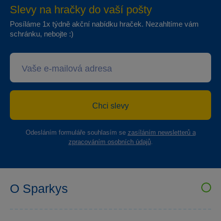
Slevy na hračky do vaší pošty
Posíláme 1x týdně akční nabídku hraček. Nezahltíme vám
schránku, nebojte :)
Chci slevy
Odesláním formuláře souhlasím se
zasíláním newsletterů a
zpracováním osobních údajů
.
O Sparkys
VELKOOBCHOD SPARKYS
Kariéra