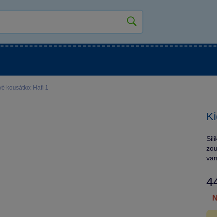
kluky
Pro holky
Pro nejmenší
NOVINKY
vé kousátko: Hafí 1
Ki
Sil
zou
van
4