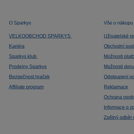
O Sparkys
Vše o nákupu
VELKOOBCHOD SPARKYS
Uživatelské r
Kariéra
Obchodní pod
Sparkys klub
Možnosti plat
Prodejny Sparkys
Možnosti doru
Bezpečnost hraček
Odstoupení o
Affiliate program
Reklamace
Ochrana osob
Informace o z
Zpětný odběr 