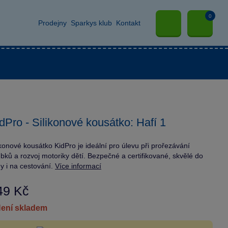
0
Prodejny
Sparkys klub
Kontakt
dPro - Silikonové kousátko: Hafí 1
ikonové kousátko KidPro je ideální pro úlevu při prořezávání
bků a rozvoj motoriky dětí. Bezpečné a certifikované, skvělé do
y i na cestování.
Více informací
49 Kč
není skladem