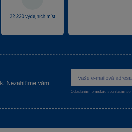
22 220 výdejních míst
ek. Nezahltíme vám
Odesláním formuláře souhlasím se