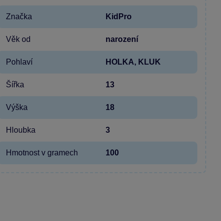
Značka
KidPro
Věk od
narození
Pohlaví
HOLKA, KLUK
Šířka
13
Výška
18
Hloubka
3
Hmotnost v gramech
100