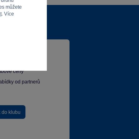
h druhů
ies můžete
t
. Více
lubové ceny
abídky od partnerů
t do klubu