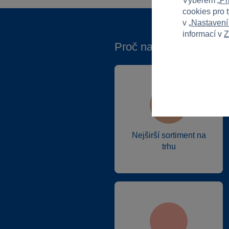
Výběrem „
Př
cookies pro 
v „
Nastavení
informací v
Z
Proč nakupovat ve Spa
Nejširší sortiment na
trhu