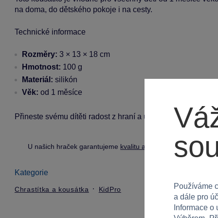
na doma, do dětského pokoje i na cesty.
Technické informace
Rozměry:
3 × 13 × 18 cm
Hmotnost:
100 g
Materiál:
silikón
Věk:
od 1 měsíce
Váž
Přineste svému dítěti radost z hraní a úlevu při prořezává
so
U našich hraček garantujeme
kvalitu a bezpečnost
.
Kategorie
Používáme c
Chrastítka a kousátka
KidPro
a dále pro ú
Informace o 