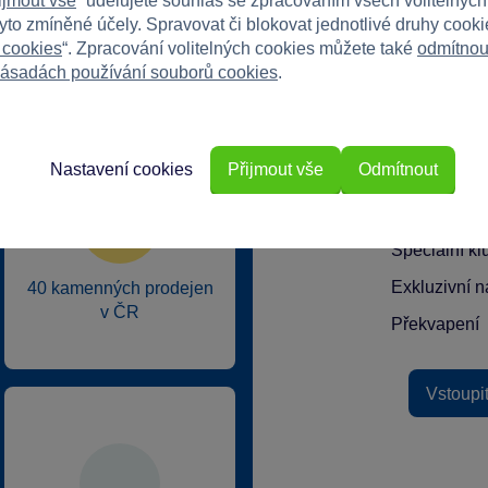
ijmout vše
“ udělujete souhlas se zpracováním všech volitelnýc
tyto zmíněné účely. Spravovat či blokovat jednotlivé druhy cook
 cookies
“. Zpracování volitelných cookies můžete také
odmítnou
ásadách používání souborů cookies
.
rkys?
Nastavení cookies
Přijmout vše
Odmítnout
Speciální k
Exkluzivní n
40 kamenných prodejen
v ČR
Překvapení
Vstoupi