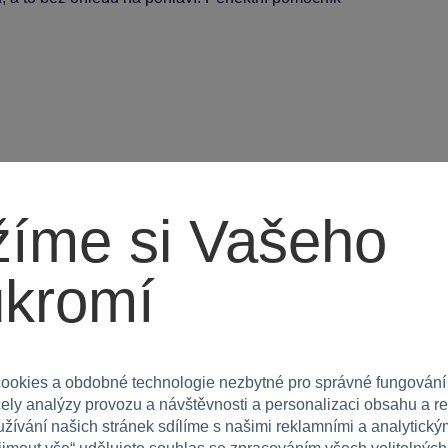
íme si Vašeho
ní zoubků s tímto skvělým kousátkem!
ukromí
ookies a obdobné technologie nezbytné pro správné fungování
čely analýzy provozu a návštěvnosti a personalizaci obsahu a r
užívání našich stránek sdílíme s našimi reklamními a analytickým