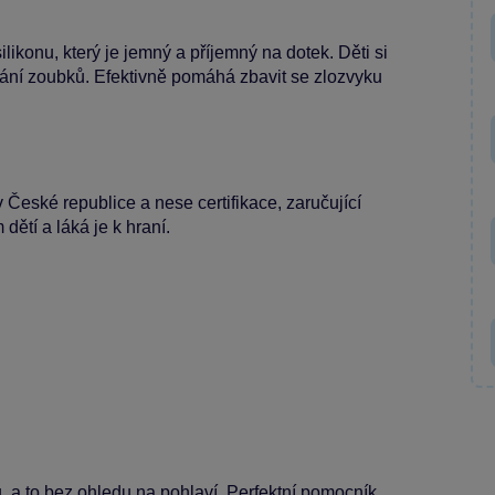
likonu, který je jemný a příjemný na dotek. Děti si
ávání zoubků. Efektivně pomáhá zbavit se zlozvyku
 České republice a nese certifikace, zaručující
ětí a láká je k hraní.
, a to bez ohledu na pohlaví. Perfektní pomocník