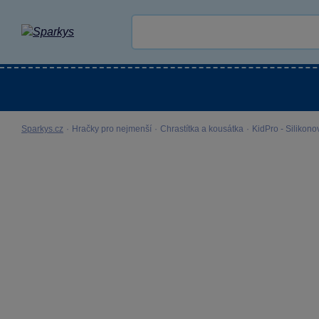
Kategorie
Venkovní hračky
LEGO®
Pro 
Sparkys.cz
·
Hračky pro nejmenší
·
Chrastítka a kousátka
·
KidPro - Silikono