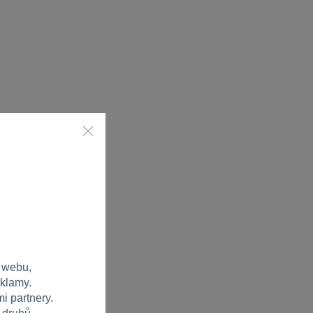
 webu,
eklamy.
i partnery.