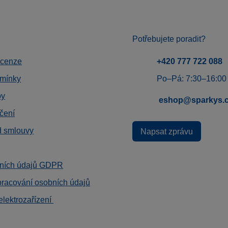
Potřebujete poradit?
ecenze
+420 777 722 088
mínky
Po–Pá: 7:30–16:00
by
eshop@sparkys.
čení
d smlouvy
Napsat zprávu
ních údajů GDPR
pracování osobních údajů
elektrozařízení