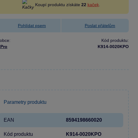
Koupí produktu získáte
22
kaček
.
Pohlídat psem
Poslat přátelům
obce:
Kód produktu:
dPro
K914-0020KPO
Parametry produktu
EAN
8594198660020
Kód produktu
K914-0020KPO