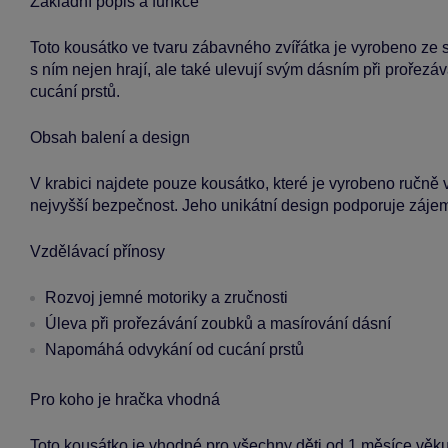
Základní popis a funkce
Toto kousátko ve tvaru zábavného zvířátka je vyrobeno ze si
s ním nejen hrají, ale také ulevují svým dásním při prořez
cucání prstů.
Obsah balení a design
V krabici najdete pouze kousátko, které je vyrobeno ručně v
nejvyšší bezpečnost. Jeho unikátní design podporuje zájem d
Vzdělávací přínosy
Rozvoj jemné motoriky a zručnosti
Úleva při prořezávání zoubků a masírování dásní
Napomáhá odvykání od cucání prstů
Pro koho je hračka vhodná
Toto kousátko je vhodné pro všechny děti od 1 měsíce věku