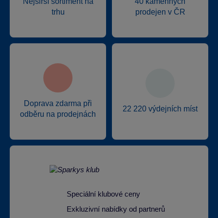
Nejširší sortiment na
40 kamenných
trhu
prodejen v ČR
Doprava zdarma při
22 220 výdejních míst
odběru na prodejnách
Speciální klubové ceny
Exkluzivní nabídky od partnerů