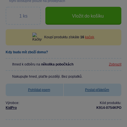
Nyní dostupné pouze na prodejnách
Vložit do košíku
Koupí produktu získáte
16
kaček
.
Kdy budu mít zboží doma?
Ihned k odběru na
několika pobočkách
Zobrazit
Nakupujte hned, plaťte později. Bez poplatků.
Pohlídat psem
Poslat přátelům
Výrobce:
Kód produktu:
KidPro
K914-0754KPO