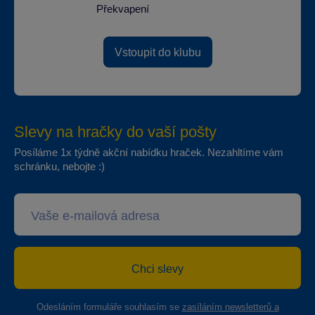
Překvapení
Vstoupit do klubu
Slevy na hračky do vaší pošty
Posíláme 1x týdně akční nabídku hraček. Nezahltíme vám
schránku, nebojte :)
Chci slevy
Odesláním formuláře souhlasím se
zasíláním newsletterů a