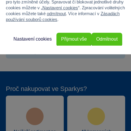
Pohlaví
HOLKA, KLUK
pro tyto zmíněné účely. Spravovat či blokovat jednotlivé druhy
cookies můžete v „
Nastavení cookies
“. Zpracování volitelných
Šířka
13
cookies můžete také
odmítnout
. Více informací v
Zásadách
používání souborů cookies
.
Výška
18
Hloubka
3
Nastavení cookies
Přijmout vše
Odmítnout
Hmotnost v gramech
100
Proč nakupovat ve Sparkys?