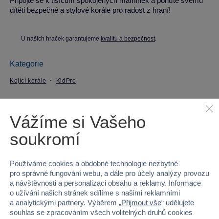
Připojte se k tisícům spokojených maminek a pořiďte svému
dítěti bezpečné a stylové korále pro radost z hraní!
U našich hraček garantujeme
kvalitu a bezpečnost
.
Kategorie
Kojící korále
KidPro
Parametry produktu
Vážíme si Vašeho
soukromí
EAN
8594198660754
Kód produktu
K914-0754KPO
Používáme cookies a obdobné technologie nezbytné
pro správné fungování webu, a dále pro účely analýzy provozu
Značka
KidPro
a návštěvnosti a personalizaci obsahu a reklamy. Informace
o užívání našich stránek sdílíme s našimi reklamními
Věk od
narození
a analytickými partnery. Výběrem „
Přijmout vše
“ udělujete
souhlas se zpracováním všech volitelných druhů cookies