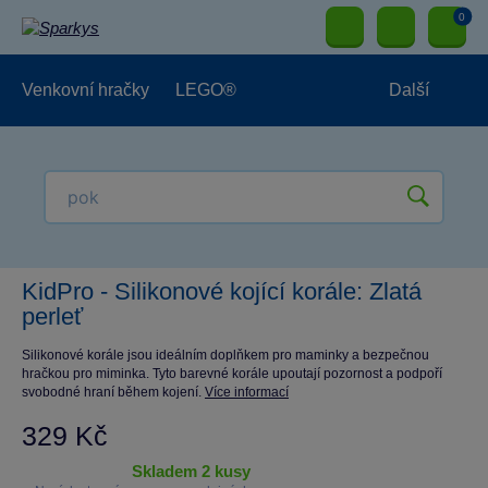
0
Venkovní hračky
LEGO®
Další
Pro kluky
Pro holky
Pro nejmenší
NOVINKY
KidPro - Silikonové kojící korále: Zlatá
perleť
Silikonové korále jsou ideálním doplňkem pro maminky a bezpečnou
hračkou pro miminka. Tyto barevné korále upoutají pozornost a podpoří
svobodné hraní během kojení.
Více informací
329 Kč
skladem 2 kusy