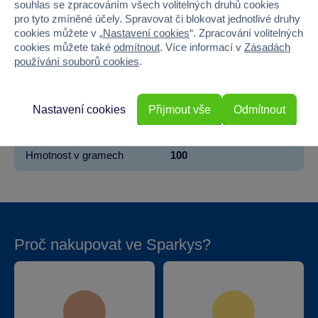
souhlas se zpracováním všech volitelných druhů cookies
pro tyto zmíněné účely. Spravovat či blokovat jednotlivé druhy
Pohlaví
HOLKA, KLUK
cookies můžete v „
Nastavení cookies
“. Zpracování volitelných
cookies můžete také
odmítnout
. Více informací v
Zásadách
Šířka
13
používání souborů cookies
.
Výška
18
Nastavení cookies
Přijmout vše
Odmítnout
Hloubka
3
Hmotnost v gramech
100
Proč nakupovat ve Sparkys?