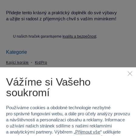
Přidejte tento krásný a praktický doplněk do své výbavy
a užijte si radost z příjemných chvil s vaším miminkem!
U našich hraček garantujeme
kvalitu a bezpečnost
.
Kategorie
Kojící korále
KidPro
Parametry produktu
Vážíme si Vašeho
soukromí
EAN
8594198660686
Používáme cookies a obdobné technologie nezbytné
Kód produktu
K914-0686KPO
pro správné fungování webu, a dále pro účely analýzy provozu
a návštěvnosti a personalizaci obsahu a reklamy. Informace
Značka
KidPro
o užívání našich stránek sdílíme s našimi reklamními
a analytickými partnery. Výběrem „
Přijmout vše
“ udělujete
Věk od
narození