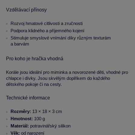
Vzdělávací přínosy
Rozvoj hmatové citlivosti a zručnosti
Podpora klidného a příjemného kojení
Stimuluje smyslové vnímání díky různým texturám
a barvám
Pro koho je hračka vhodná
Korále jsou ideální pro miminka a novorozené děti, vhodné pro
chlapce i dívky. Jsou skvělým doplňkem do každého
dětského pokoje či na cesty.
Technické informace
Rozměry:
13 × 18 × 3 cm
Hmotnost:
100 g
Materiál:
potravinářský silikon
Věk:
od narození