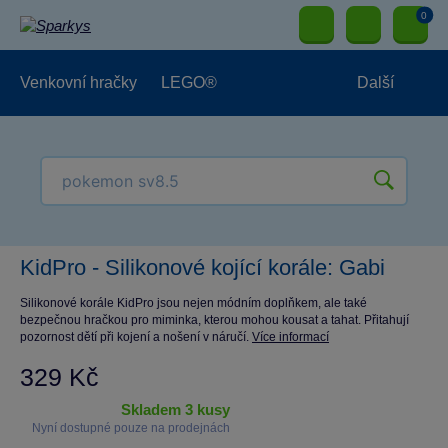
0
Venkovní hračky
LEGO®
Další
Pro kluky
Pro holky
Pro nejmenší
NOVINKY
KidPro - Silikonové kojící korále: Gabi
Silikonové korále KidPro jsou nejen módním doplňkem, ale také
bezpečnou hračkou pro miminka, kterou mohou kousat a tahat. Přitahují
pozornost dětí při kojení a nošení v náručí.
Více informací
329 Kč
skladem 3 kusy
Nyní dostupné pouze na prodejnách