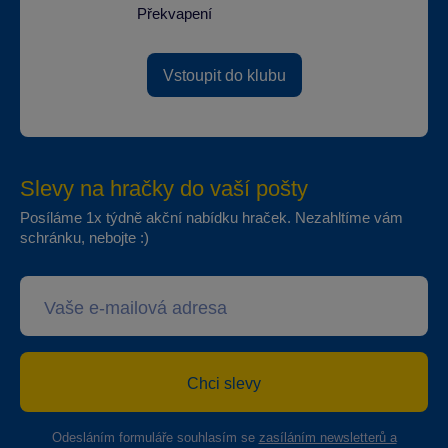
Překvapení
Vstoupit do klubu
Slevy na hračky do vaší pošty
Posíláme 1x týdně akční nabídku hraček. Nezahltíme vám
schránku, nebojte :)
Chci slevy
Odesláním formuláře souhlasím se
zasíláním newsletterů a