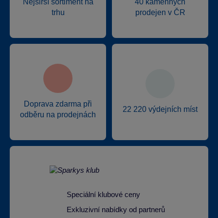
Nejširší sortiment na
40 kamenných
trhu
prodejen v ČR
Doprava zdarma při
22 220 výdejních míst
odběru na prodejnách
Speciální klubové ceny
Exkluzivní nabídky od partnerů