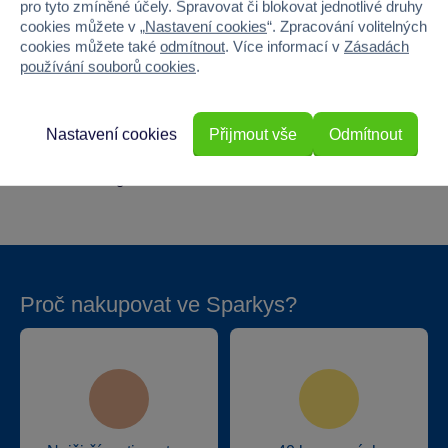
Pohlaví
HOLKA, KLUK
pro tyto zmíněné účely. Spravovat či blokovat jednotlivé druhy
cookies můžete v „
Nastavení cookies
“. Zpracování volitelných
Šířka
12
cookies můžete také
odmítnout
. Více informací v
Zásadách
používání souborů cookies
.
Výška
17
Nastavení cookies
Přijmout vše
Odmítnout
Hloubka
1.5
Hmotnost v gramech
20
Proč nakupovat ve Sparkys?