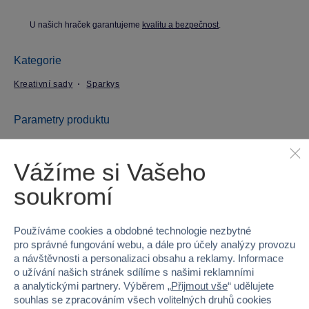
U našich hraček garantujeme
kvalitu a bezpečnost
.
Kategorie
Kreativní sady
Sparkys
Parametry produktu
EAN
8592525017349
Vážíme si Vašeho
soukromí
Kód produktu
26M-CR-EA064
Značka
Sparkys
Používáme cookies a obdobné technologie nezbytné
pro správné fungování webu, a dále pro účely analýzy provozu
Licence
CreaFun
a návštěvnosti a personalizaci obsahu a reklamy. Informace
o užívání našich stránek sdílíme s našimi reklamními
Věk od
3
a analytickými partnery. Výběrem „
Přijmout vše
“ udělujete
souhlas se zpracováním všech volitelných druhů cookies