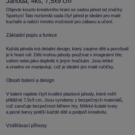
Jahoda, 4ks, 7,5x9 cm
Objevte kouzlo kreativního hraní se sadou jahod od značky
Sparkys! Tato roztomilá sada čtyř jahod je ideální pro malé
kuchaře a nabízí mnoho možností pro zábavu a učení.
Základní popis a funkce
Každá jahoda má detailní design, který zaujme děti a povzbudí
je k hraní rolí. Děti mohou jahody používat v imaginární hře,
vaření nebo jako doplněk k jiným hračkám. Jsou lehké
a snadno se manipulují, což je ideální pro malé ručičky.
Obsah balení a design
V balení najdete čtyři kvalitní plastové jahody, které měří
přibližně 7,5x9 cm. Jsou vyrobeny z bezpečných materiálů,
což zaručuje bezpečnost během hry. Měkké kulaté tvary
a jasné barvy potěší každé dítě a podpoří kreativitu.
Vzdělávací přínosy