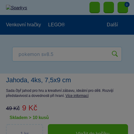
0
Venkovní hračky
LEGO®
Další
Pro kluky
Pro holky
Pro nejmenší
NOVINKY
Jahoda, 4ks, 7,5x9 cm
Sada čtyř jahod pro hru a kreativní zábavu, ideální pro děti. Rozvíjí
představivost a dovednosti při hraní.
Více informací
9 Kč
49 Kč
skladem > 10 kusů
Vložit do košíku