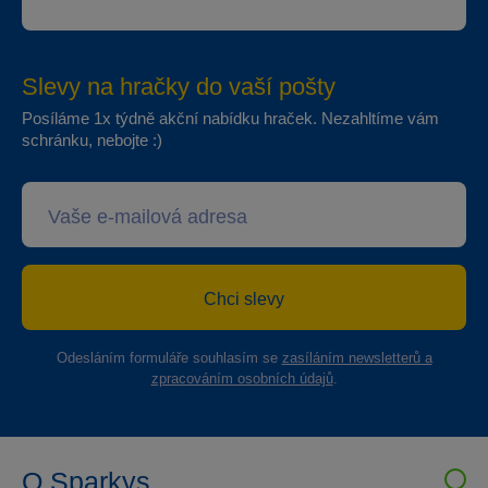
Slevy na hračky do vaší pošty
Posíláme 1x týdně akční nabídku hraček. Nezahltíme vám
schránku, nebojte :)
Chci slevy
Odesláním formuláře souhlasím se
zasíláním newsletterů a
zpracováním osobních údajů
.
O Sparkys