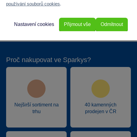
používání souborů cookies
.
Hloubka
2
Hmotnost v gramech
20
Nastavení cookies
Přijmout vše
Odmítnout
Proč nakupovat ve Sparkys?
Nejširší sortiment na
40 kamenných
trhu
prodejen v ČR