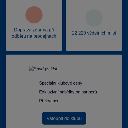
Doprava zdarma při
22 220 výdejních míst
odběru na prodejnách
Speciální klubové ceny
Exkluzivní nabídky od partnerů
Překvapení
Vstoupit do klubu