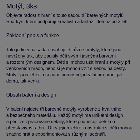
Motýl, 3ks
Objevte radost z hraní s touto sadou tří barevných motýlů
Sparkys, které podporují kreativitu a fantazii dětí už od 3 let!
Základní popis a funkce
Tato jedinečná sada obsahuje tři různé motýly, které jsou
navrženy tak, aby zaujaly děti svými jasnými barvami
a roztomilým designem. Děti si mohou užít hraní s motýly při
venkovních hrách, nebo si je mohou vzít s sebou na cesty.
Motýli jsou lehké a snadno přenosné, ideální pro hraní jak
doma, tak venku.
Obsah balení a design
V balení najdete tři barevné motýly vyrobené z kvalitního
a bezpečného materiálu. Každý motýl má unikátní design
a pečlivě zpracované detaily, které podněcují dětskou
představivost a hru. Díky jejich lehké konstrukci si děti mohou
snadno hrát a experimentovat s různými scénáři.