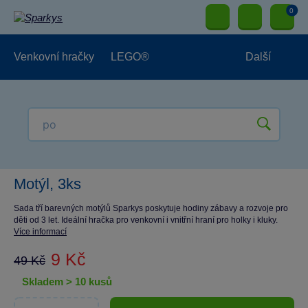
0
Venkovní hračky
LEGO®
Další
Pro kluky
Pro holky
Pro nejmenší
NOVINKY
Motýl, 3ks
Sada tří barevných motýlů Sparkys poskytuje hodiny zábavy a rozvoje pro
děti od 3 let. Ideální hračka pro venkovní i vnitřní hraní pro holky i kluky.
Více informací
9 Kč
49 Kč
skladem > 10 kusů