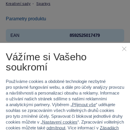
Kreativní sady
Sparkys
Parametry produktu
EAN
8592525017479
Kód produktu
26M-CR-EA220
Vážíme si Vašeho
Značka
Sparkys
soukromí
Licence
CreaFun
Používáme cookies a obdobné technologie nezbytné
Věk od
3
pro správné fungování webu, a dále pro účely analýzy provozu
a návštěvnosti a personalizaci obsahu a reklamy. Informace
o užívání našich stránek sdílíme s našimi reklamními
Pohlaví
HOLKA, KLUK
a analytickými partnery. Výběrem „
Přijmout vše
“ udělujete
souhlas se zpracováním všech volitelných druhů cookies
Šířka
12
pro tyto zmíněné účely. Spravovat či blokovat jednotlivé druhy
cookies můžete v „
Nastavení cookies
“. Zpracování volitelných
Výška
17
cookies můžete také
odmítnout
. Více informací v
Zásadách