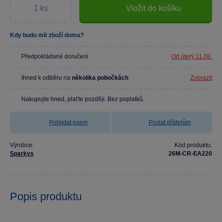
Vložit do košíku
Kdy budu mít zboží doma?
Předpokládané doručení
Od úterý 11.08.
Ihned k odběru na
několika pobočkách
Zobrazit
Nakupujte hned, plaťte později. Bez poplatků.
Pohlídat psem
Poslat přátelům
Výrobce:
Kód produktu:
Sparkys
26M-CR-EA220
Popis produktu