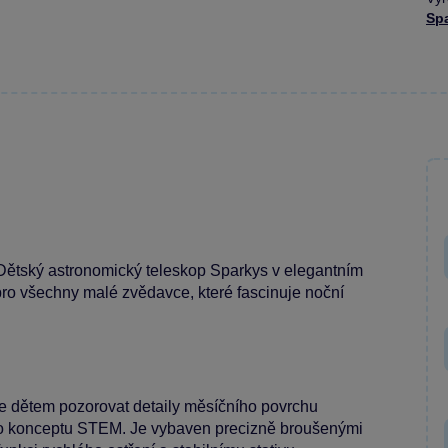
Sp
 Dětský astronomický teleskop Sparkys v elegantním
ro všechny malé zvědavce, které fascinuje noční
e dětem pozorovat detaily měsíčního povrchu
cího konceptu STEM. Je vybaven precizně broušenými