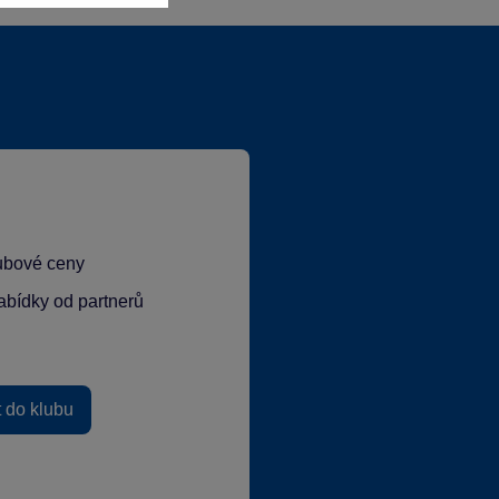
lubové ceny
abídky od partnerů
t do klubu