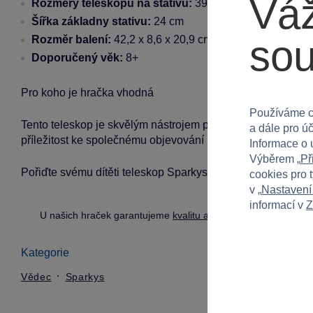
Váž
Rozměry teleskopu na stativu:
39 cm (délka) x 43 cm (
Šířka základny stativu:
24 cm
so
Rozměr balení:
42,2 x 8,6 x 20,9 cm
Doporučený věk:
8+
Pro koho je hračka vhodná
Používáme c
Tento teleskop je skvělým nástrojem pro všechny děti od 8 le
a dále pro ú
příležitost ke společnému objevování krás hvězdné oblohy.
Informace o 
Výběrem „
Př
Pořiďte svému dítěti teleskop Sparkys a rozprouděte jeho fa
cookies pro 
v „
Nastavení
informací v
Z
U našich hraček garantujeme
kvalitu a bezpečnost
.
Kategorie
Vědec
Sparkys