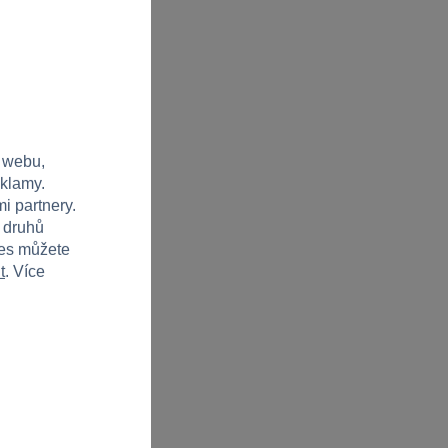
 webu,
eklamy.
i partnery.
h druhů
ies můžete
t
. Více