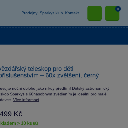
0
Prodejny
Sparkys klub
Kontakt
ězdářský teleskop pro děti
příslušenstvím – 60x zvětšení, černý
evujte noční oblohu jako nikdy předtím! Dětský astronomický
eskop Sparkys s 60násobným zvětšením je ideální pro malé
ědavce.
Více informací
 499 Kč
skladem > 10 kusů