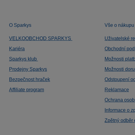
O Sparkys
Vše o nákupu
VELKOOBCHOD SPARKYS
Uživatelské r
Kariéra
Obchodní pod
Sparkys klub
Možnosti plat
Prodejny Sparkys
Možnosti doru
Bezpečnost hraček
Odstoupení o
Affiliate program
Reklamace
Ochrana osob
Informace o z
Zpětný odběr 