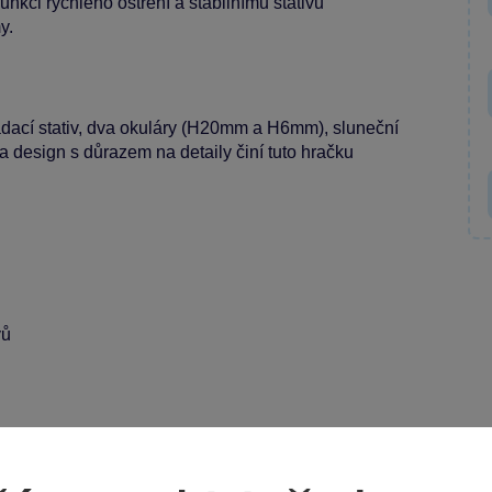
funkci rychlého ostření a stabilnímu stativu
y.
ládací stativ, dva okuláry (H20mm a H6mm), sluneční
a a design s důrazem na detaily činí tuto hračku
vů