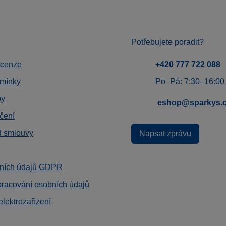
Potřebujete poradit?
ecenze
+420 777 722 088
mínky
Po–Pá: 7:30–16:00
by
eshop@sparkys.
čení
d smlouvy
Napsat zprávu
ních údajů GDPR
pracování osobních údajů
elektrozařízení