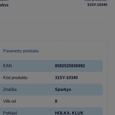
arkys
31SY-10340
Parametry produktu
EAN
8592525936992
Kód produktu
31SY-10340
Značka
Sparkys
Věk od
8
Pohlaví
HOLKA, KLUK