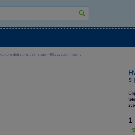
kluky
Pro holky
Pro nejmenší
NOVINKY
op pro děti s příslušenstvím – 60x zvětšení, černý
Hv
s 
Obj
tel
zv
1