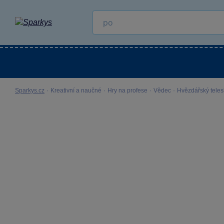
Kategorie
Venkovní hračky
LEGO®
Pro 
Sparkys.cz
·
Kreativní a naučné
·
Hry na profese
·
Vědec
·
Hvězdářský telesk