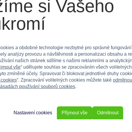
íme si Vašeho
výška)
ukromí
ookies a obdobné technologie nezbytné pro správné fungování
t, ideální pro kluky i holky. Poskytuje rodinám
čely analýzy provozu a návštěvnosti a personalizaci obsahu a r
užívání našich stránek sdílíme s našimi reklamními a analytickým
ijmout vše
“ udělujete souhlas se zpracováním všech volitelnýc
ntazii o vesmíru!
tyto zmíněné účely. Spravovat či blokovat jednotlivé druhy cook
 cookies
“. Zpracování volitelných cookies můžete také
odmítnou
ásadách používání souborů cookies
.
Nastavení cookies
Přijmout vše
Odmítnout