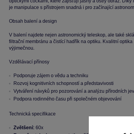
optickými čočkami, které zajišťují jasný a ostrý obraz. Díky 
je manipulace s přístrojem snadná i pro začínající astronom
Obsah balení a design
V balení najdete nejen astronomický teleskop, ale také sk
filtrační membránu a čistící hadřík na optiku. Kvalitní optik
výjimečnou.
Vzdělávací přínosy
Podporuje zájem o vědu a techniku
Rozvoj kognitivních schopností a představivosti
Vytváření návyků pro pozorování a analýzu přírodních je
Podpora rodinného času při společném objevování
Technická specifikace
Zvětšení:
60x