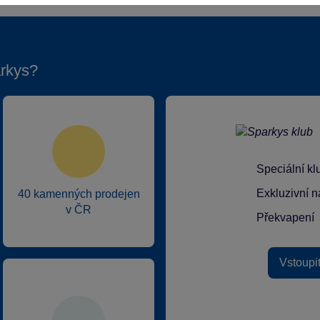
rkys?
Speciální k
Exkluzivní n
40 kamenných prodejen
v ČR
Překvapení
Vstoupi