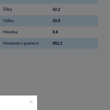
Šířka
42.2
Výška
20.9
Hloubka
8.6
Hmotnost v gramech
992.2