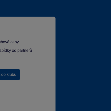
lubové ceny
abídky od partnerů
t do klubu