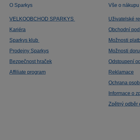
O Sparkys
Vše o nákupu
VELKOOBCHOD SPARKYS
Uživatelské r
Kariéra
Obchodní pod
Sparkys klub
Možnosti plat
Prodejny Sparkys
Možnosti doru
Bezpečnost hraček
Odstoupení o
Affiliate program
Reklamace
Ochrana osob
Informace o z
Zpětný odběr 