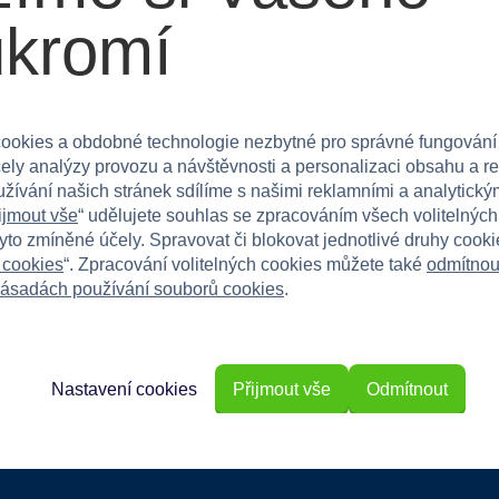
ukromí
 a nadšence do dinosaurů od 3 let. Vhodné pro
ookies a obdobné technologie nezbytné pro správné fungování
čely analýzy provozu a návštěvnosti a personalizaci obsahu a r
žít nezapomenutelná dobrodružství v prehistorické
užívání našich stránek sdílíme s našimi reklamními a analytickým
ijmout vše
“ udělujete souhlas se zpracováním všech volitelnýc
tyto zmíněné účely. Spravovat či blokovat jednotlivé druhy cook
 cookies
“. Zpracování volitelných cookies můžete také
odmítnou
ásadách používání souborů cookies
.
Nastavení cookies
Přijmout vše
Odmítnout