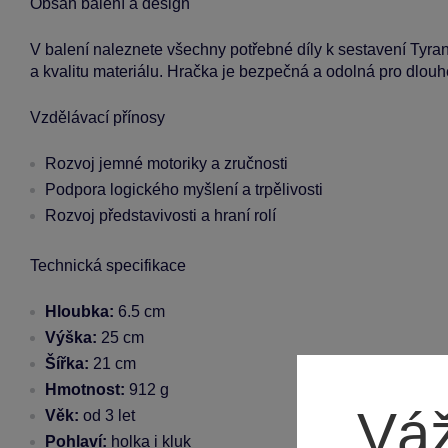
Obsah balení a design
V balení naleznete všechny potřebné díly k sestavení Tyra
a kvalitu materiálu. Hračka je bezpečná a odolná pro dlouh
Vzdělávací přínosy
Rozvoj jemné motoriky a zručnosti
Podpora logického myšlení a trpělivosti
Rozvoj představivosti a hraní rolí
Technická specifikace
Hloubka:
6.5 cm
Výška:
25 cm
Šířka:
21 cm
Hmotnost:
912 g
Váž
Věk:
od 3 let
Pohlaví:
holka i kluk