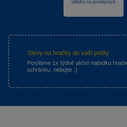
odběru na prodejnách
Slevy na hračky do vaší pošty
Posíláme 1x týdně akční nabídku hrač
schránku, nebojte :)