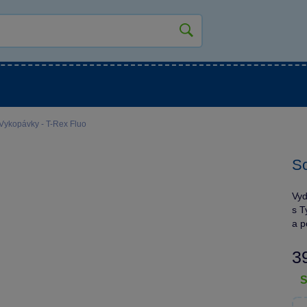
kluky
Pro holky
Pro nejmenší
NOVINKY
 Vykopávky - T-Rex Fluo
Sc
Vyd
s T
a p
3