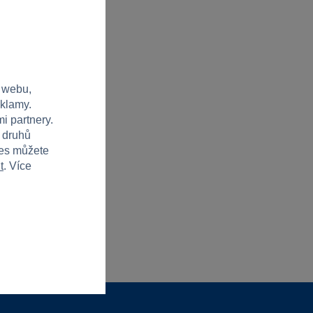
 webu,
eklamy.
i partnery.
h druhů
ies můžete
t
. Více