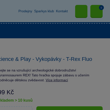
0
Prodejny
Sparkys klub
Kontakt
ience & Play - Vykopávky - T-Rex Fluo
ejte se na vzrušující archeologické dobrodružství
yrannosaurem REX! Tato hračka spojuje zábavu s učením
odněcuje dětskou zvědavost.
Více informací
99 Kč
skladem > 10 kusů