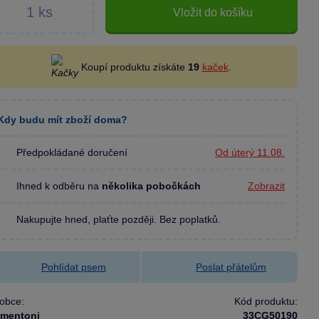
Vložit do košíku
Koupí produktu získáte
19
kaček
.
Kdy budu mít zboží doma?
Předpokládané doručení
Od úterý 11.08.
Ihned k odběru na
několika pobočkách
Zobrazit
Nakupujte hned, plaťte později. Bez poplatků.
Pohlídat psem
Poslat přátelům
obce:
Kód produktu:
ementoni
33CG50190