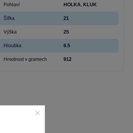
Pohlaví
HOLKA, KLUK
Šířka
21
Výška
25
Hloubka
6.5
Hmotnost v gramech
912