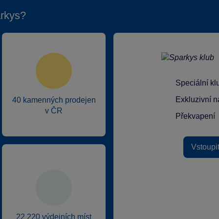
rkys?
Speciální k
Exkluzivní n
40 kamenných prodejen
v ČR
Překvapení
Vstoupi
22 220 výdejních míst