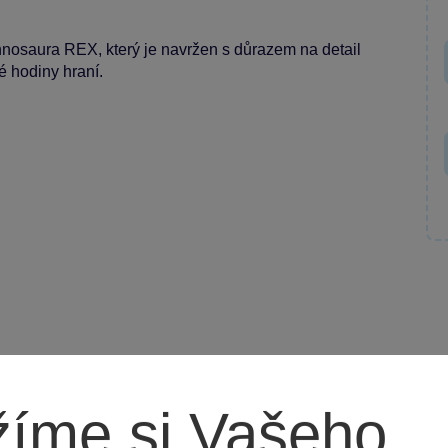
nnosaura REX, který je navržen s důrazem na detail
é hodiny hraní.
íme si Vašeho