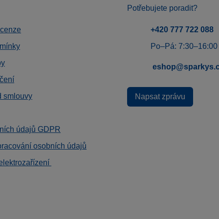
Potřebujete poradit?
ecenze
+420 777 722 088
mínky
Po–Pá: 7:30–16:00
by
eshop@sparkys.
čení
d smlouvy
Napsat zprávu
ních údajů GDPR
pracování osobních údajů
elektrozařízení