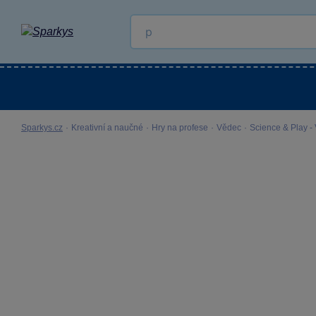
Kategorie
Venkovní hračky
LEGO®
Pro 
Sparkys.cz
·
Kreativní a naučné
·
Hry na profese
·
Vědec
·
Science & Play -