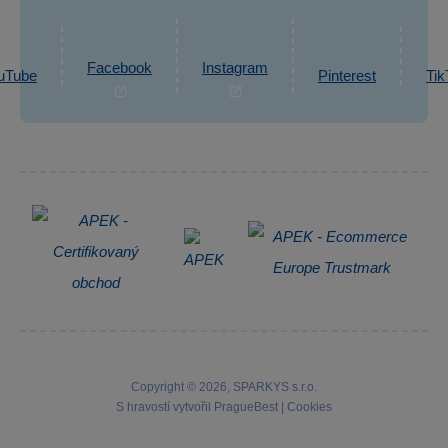
Reklamace
Ochrana osobních údajů GDPR
Napsat zprávu
Informace o zpracování osobních údajů
Facebook
Instagram
uTube
Pinterest
Tik
Zpětný odběr elektrozařízení
Copyright © 2026, SPARKYS s.r.o.
S hravostí vytvořil
PragueBest
|
Cookies