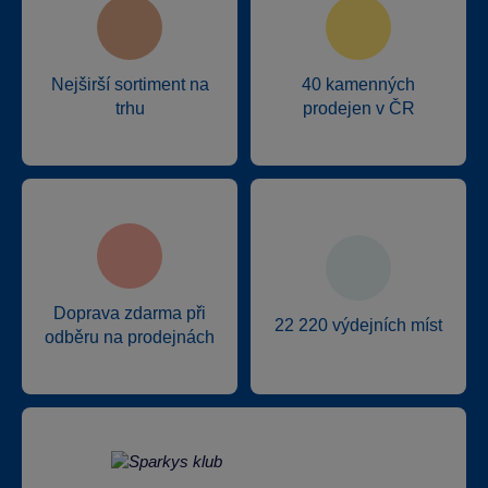
Nejširší sortiment na
40 kamenných
trhu
prodejen v ČR
Doprava zdarma při
22 220 výdejních míst
odběru na prodejnách