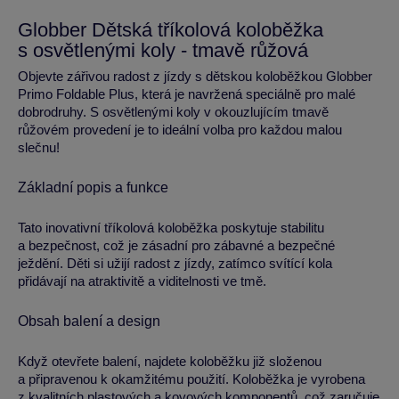
Globber Dětská tříkolová koloběžka
s osvětlenými koly - tmavě růžová
Objevte zářivou radost z jízdy s dětskou koloběžkou Globber
Primo Foldable Plus, která je navržená speciálně pro malé
dobrodruhy. S osvětlenými koly v okouzlujícím tmavě
růžovém provedení je to ideální volba pro každou malou
slečnu!
Základní popis a funkce
Tato inovativní tříkolová koloběžka poskytuje stabilitu
a bezpečnost, což je zásadní pro zábavné a bezpečné
ježdění. Děti si užijí radost z jízdy, zatímco svítící kola
přidávají na atraktivitě a viditelnosti ve tmě.
Obsah balení a design
Když otevřete balení, najdete koloběžku již složenou
a připravenou k okamžitému použití. Koloběžka je vyrobena
z kvalitních plastových a kovových komponentů, což zaručuje