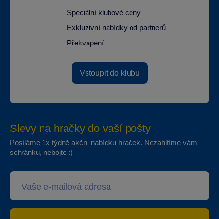
Speciální klubové ceny
Exkluzivní nabídky od partnerů
Překvapení
Vstoupit do klubu
Slevy na hračky do vaší pošty
Posíláme 1x týdně akční nabídku hraček. Nezahltíme vám
schránku, nebojte :)