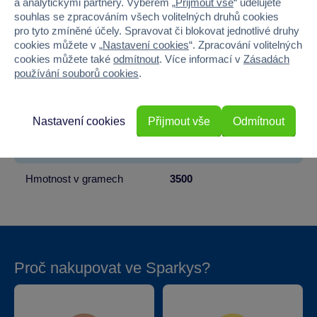
a analytickými partnery. Výběrem „
Přijmout vše
“ udělujete
souhlas se zpracováním všech volitelných druhů cookies
Pohlaví
HOLKA
pro tyto zmíněné účely. Spravovat či blokovat jednotlivé druhy
cookies můžete v „
Nastavení cookies
“. Zpracování volitelných
Barva
RŮŽOVÁ
cookies můžete také
odmítnout
. Více informací v
Zásadách
používání souborů cookies
.
Šířka
58
Výška
26
Nastavení cookies
Přijmout vše
Odmítnout
Hloubka
16
Hmotnost v gramech
3500
Proč nakupovat ve Sparkys?