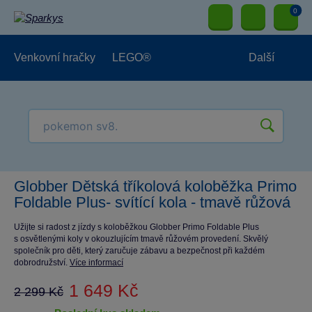
0
Venkovní hračky
LEGO®
Další
Pro kluky
Pro holky
Pro nejmenší
NOVINKY
Globber Dětská tříkolová koloběžka Primo
Foldable Plus- svítící kola - tmavě růžová
Užijte si radost z jízdy s koloběžkou Globber Primo Foldable Plus
s osvětlenými koly v okouzlujícím tmavě růžovém provedení. Skvělý
společník pro děti, který zaručuje zábavu a bezpečnost při každém
dobrodružství.
Více informací
1 649 Kč
2 299 Kč