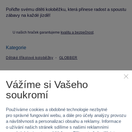
Pořiďte svému dítěti koloběžku, která přinese radost a spoustu
zábavy na každé jízdě!
U našich hraček garantujeme
kvalitu a bezpečnost
.
Kategorie
Dětské tříkolové koloběžky
GLOBBER
Parametry produktu
Vážíme si Vašeho
EAN
4895224409717
soukromí
Kód produktu
98C-439-610-2
Používáme cookies a obdobné technologie nezbytné
pro správné fungování webu, a dále pro účely analýzy provozu
Značka
GLOBBER
a návštěvnosti a personalizaci obsahu a reklamy. Informace
o užívání našich stránek sdílíme s našimi reklamními
Věk od
3