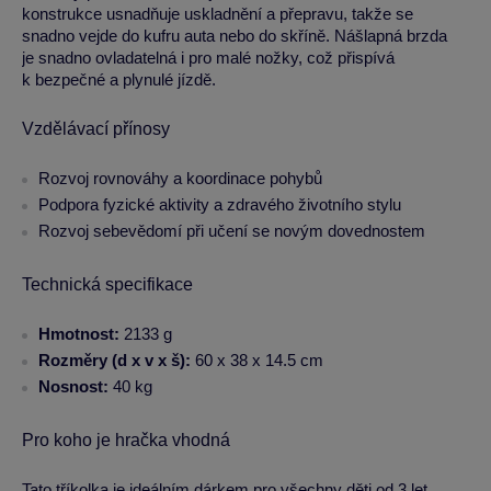
konstrukce usnadňuje uskladnění a přepravu, takže se
snadno vejde do kufru auta nebo do skříně. Nášlapná brzda
je snadno ovladatelná i pro malé nožky, což přispívá
k bezpečné a plynulé jízdě.
Vzdělávací přínosy
Rozvoj rovnováhy a koordinace pohybů
Podpora fyzické aktivity a zdravého životního stylu
Rozvoj sebevědomí při učení se novým dovednostem
Technická specifikace
Hmotnost:
2133 g
Rozměry (d x v x š):
60 x 38 x 14.5 cm
Nosnost:
40 kg
Pro koho je hračka vhodná
Tato tříkolka je ideálním dárkem pro všechny děti od 3 let,