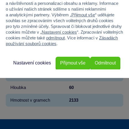
a návštěvnosti a personalizaci obsahu a reklamy. Informace
o užívání našich stránek sdílíme s našimi reklamními
Věk od
3
a analytickými partnery. Výběrem „
Přijmout vše
“ udělujete
souhlas se zpracováním všech volitelných druhů cookies
Pohlaví
KLUK
pro tyto zmíněné účely. Spravovat či blokovat jednotlivé druhy
cookies můžete v „
Nastavení cookies
“. Zpracování volitelných
Materiál
PLAST
cookies můžete také
odmítnout
. Více informací v
Zásadách
používání souborů cookies
.
Barva
ČERVENÁ
Šířka
14.5
Nastavení cookies
Přijmout vše
Odmítnout
Výška
38
Hloubka
60
Hmotnost v gramech
2133