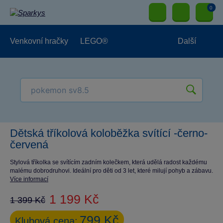
0
Venkovní hračky
LEGO®
Další
Pro kluky
Pro holky
Pro nejmenší
NOVINKY
Dětská tříkolová koloběžka svítící -černo-
červená
Stylová tříkolka se svítícím zadním kolečkem, která udělá radost každému
malému dobrodruhovi. Ideální pro děti od 3 let, které milují pohyb a zábavu.
Více informací
1 199 Kč
1 399 Kč
799 Kč
Klubová cena: