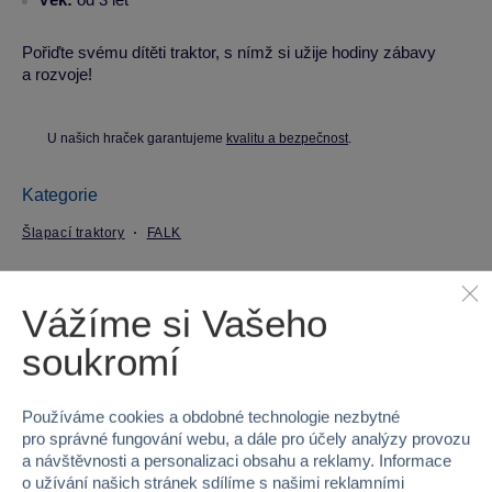
Pořiďte svému dítěti traktor, s nímž si užije hodiny zábavy
a rozvoje!
U našich hraček garantujeme
kvalitu a bezpečnost
.
Kategorie
Šlapací traktory
FALK
Parametry produktu
Vážíme si Vašeho
soukromí
EAN
3016203010125
Kód produktu
98C-FA3010AB
Používáme cookies a obdobné technologie nezbytné
pro správné fungování webu, a dále pro účely analýzy provozu
Značka
FALK
a návštěvnosti a personalizaci obsahu a reklamy. Informace
o užívání našich stránek sdílíme s našimi reklamními