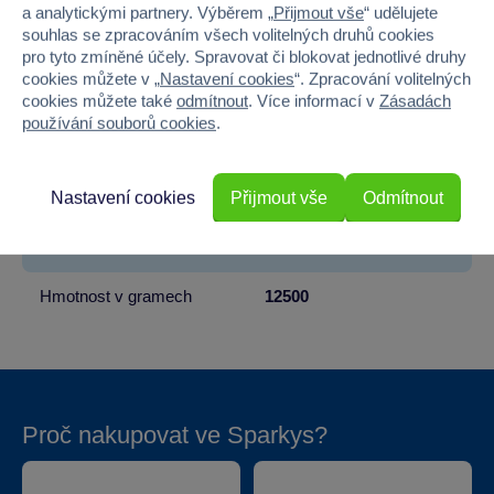
Věk od
3
a analytickými partnery. Výběrem „
Přijmout vše
“ udělujete
souhlas se zpracováním všech volitelných druhů cookies
Pohlaví
KLUK
pro tyto zmíněné účely. Spravovat či blokovat jednotlivé druhy
cookies můžete v „
Nastavení cookies
“. Zpracování volitelných
cookies můžete také
odmítnout
. Více informací v
Zásadách
Materiál
PLAST
používání souborů cookies
.
Šířka
162
Nastavení cookies
Přijmout vše
Odmítnout
Výška
66
Hloubka
54
Hmotnost v gramech
12500
Proč nakupovat ve Sparkys?