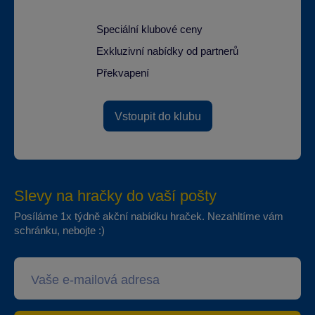
Speciální klubové ceny
Exkluzivní nabídky od partnerů
Překvapení
Vstoupit do klubu
Slevy na hračky do vaší pošty
Posíláme 1x týdně akční nabídku hraček. Nezahltíme vám
schránku, nebojte :)