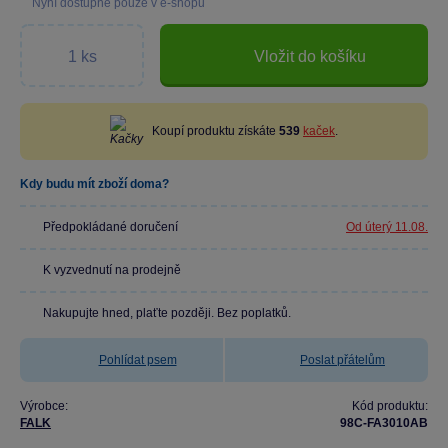
Nyní dostupné pouze v e-shopu
Vložit do košíku
Koupí produktu získáte
539
kaček
.
Kdy budu mít zboží doma?
Předpokládané doručení
Od úterý 11.08.
K vyzvednutí na prodejně
Nakupujte hned, plaťte později. Bez poplatků.
Pohlídat psem
Poslat přátelům
Výrobce:
Kód produktu:
FALK
98C-FA3010AB