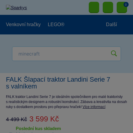
0
Venkovní hračky
LEGO®
Další
Pro kluky
Pro holky
Pro nejmenší
NOVINKY
FALK Šlapací traktor Landini Serie 7
s valníkem
FALK traktor Landini Serie 7 je ideálním společníkem pro malé traktoristy
s realistickým designem a robustní konstrukcí. Zábava a kreativita na dosah
ruky s dostatkem prostoru pro přepravu hraček!
Více informací
3 599 Kč
4 499 Kč
poslední kus skladem