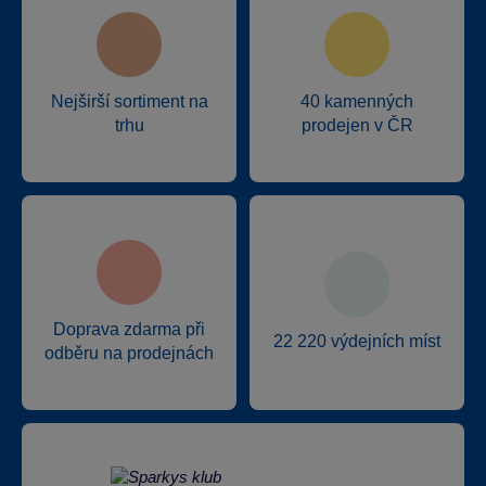
Nejširší sortiment na
40 kamenných
trhu
prodejen v ČR
Doprava zdarma při
22 220 výdejních míst
odběru na prodejnách