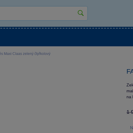
kluky
Pro holky
Pro nejmenší
NOVINKY
ěs Maxi Claas zelený čtyřkolový
FA
Zel
mal
na 
1 
N