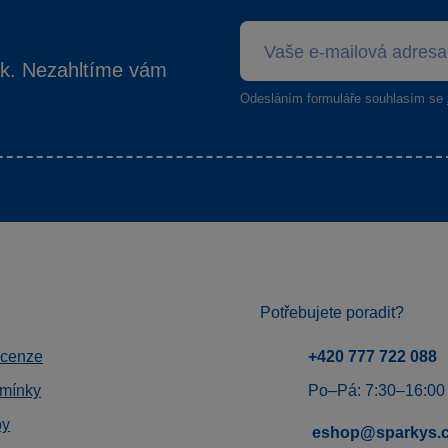
ek. Nezahltíme vám
Odesláním formuláře souhlasím se
Potřebujete poradit?
ecenze
+420 777 722 088
mínky
Po–Pá: 7:30–16:00
by
eshop@sparkys.