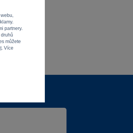
 webu,
eklamy.
i partnery.
h druhů
ies můžete
t
. Více