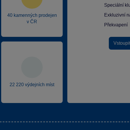
Speciální k
Exkluzivní n
40 kamenných prodejen
v ČR
Překvapení
Vstoupi
22 220 výdejních míst