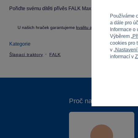
Pořiďte svému dítěti přívěs FALK Maxi Claas a dopřejte m
Používáme c
a dále pro ú
U našich hraček garantujeme
kvalitu a bezpečnost
.
Informace o 
Výběrem „
Př
cookies pro 
Kategorie
v „
Nastavení
Šlapací traktory
FALK
informací v
Z
Proč nakupovat ve Spa