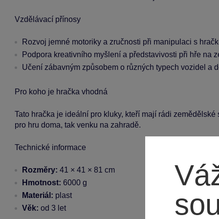
Vzdělávací přínosy
Rozvoj jemné motoriky a zručnosti při manipulaci s hrač
Podpora kreativního myšlení a představivosti při hře na
Učení zábavným způsobem o různých typech vozidel a 
Pro koho je hračka vhodná
Tato hračka je ideální pro kluky, kteří mají rádi zemědělské 
pro hru doma, tak venku na zahradě.
Technické informace
Váž
Rozměry:
41 × 41 × 81 cm
Hmotnost:
6000 g
so
Materiál:
plast
Věk:
od 3 let