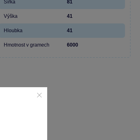
Šířka
81
Výška
41
Hloubka
41
Hmotnost v gramech
6000