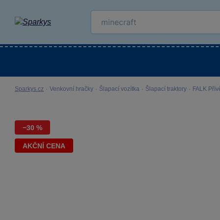
Kategorie
Venkovní hračky
LEGO®
Pro 
Sparkys.cz
·
Venkovní hračky
·
Šlapací vozítka
·
Šlapací traktory
·
FALK Přív
−30 %
AKČNÍ CENA