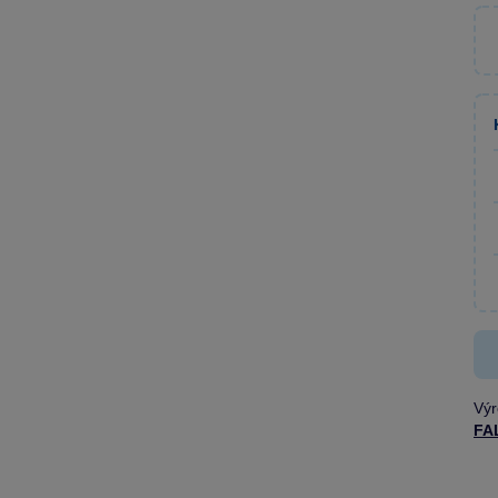
Výr
FA