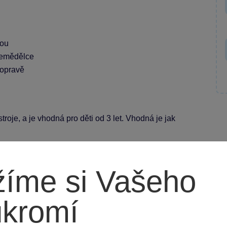
kou
 zemědělce
dopravě
stroje, a je vhodná pro děti od 3 let. Vhodná je jak
íme si Vašeho
ukromí