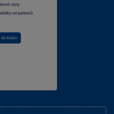
lubové ceny
abídky od partnerů
t do klubu