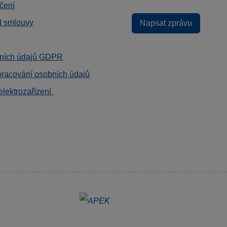
čení
d smlouvy
Napsat zprávu
ních údajů GDPR
pracování osobních údajů
elektrozařízení