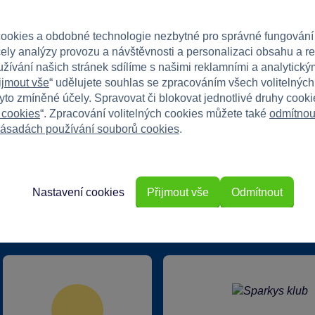
u zábavu na čerstvém vzduchu!
ookies a obdobné technologie nezbytné pro správné fungování
čely analýzy provozu a návštěvnosti a personalizaci obsahu a r
užívání našich stránek sdílíme s našimi reklamními a analytickým
ijmout vše
“ udělujete souhlas se zpracováním všech volitelnýc
tyto zmíněné účely. Spravovat či blokovat jednotlivé druhy cook
 cookies
“. Zpracování volitelných cookies můžete také
odmítnou
ásadách používání souborů cookies
.
Nastavení cookies
Přijmout vše
Odmítnout
rkys?