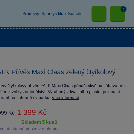
0
Prodejny
Sparkys klub
Kontakt
LK Přívěs Maxi Claas zelený čtyřkolový
ený čtyřkolový přívěs FALK Maxi Claas přináší skvělou zábavu pro
é milovníky zemědělství. Vyrobený z kvalitního plastu, je ideální
hraní na zahradě i v parku.
Více informací
1 399 Kč
999 Kč
skladem 5 kusů
yní dostupné pouze v e-shopu