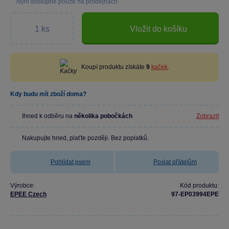
Nyní dostupné pouze na prodejnách
Vložit do košíku
Koupí produktu získáte
9
kaček
.
Kdy budu mít zboží doma?
Ihned k odběru na
několika pobočkách
Zobrazit
Nakupujte hned, plaťte později. Bez poplatků.
Pohlídat psem
Poslat přátelům
Výrobce:
Kód produktu:
EPEE Czech
97-EP03994EPE