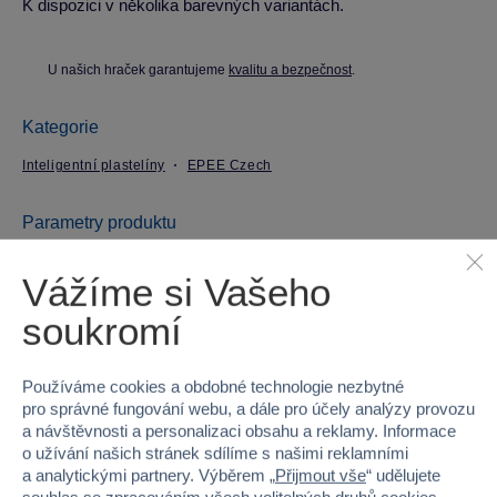
K dispozici v několika barevných variantách.
U našich hraček garantujeme
kvalitu a bezpečnost
.
Kategorie
Inteligentní plastelíny
EPEE Czech
Parametry produktu
Vážíme si Vašeho
EAN
8595582239945
soukromí
Kód produktu
97-EP03994EPE
Značka
EPEE Czech
Používáme cookies a obdobné technologie nezbytné
pro správné fungování webu, a dále pro účely analýzy provozu
a návštěvnosti a personalizaci obsahu a reklamy. Informace
Licence
ULTRA Plastelína
o užívání našich stránek sdílíme s našimi reklamními
a analytickými partnery. Výběrem „
Přijmout vše
“ udělujete
Věk od
3