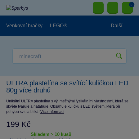
0
Venkovní hračky
LEGO®
Další
Pro kluky
Pro holky
Pro nejmenší
NOVINKY
ULTRA plastelína se svítící kuličkou LED
80g více druhů
Unikátní ULTRA plastelína s výjimečnými fyzikálními vlastnostmi, která se
skvěle tvaruje a natahuje. Obsahuje kuličku s LED světlem, která při
pohybu svítí a bliká!
Více informací
199 Kč
skladem > 10 kusů