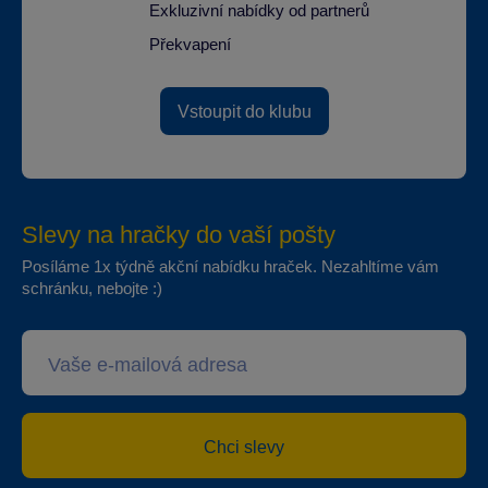
Exkluzivní nabídky od partnerů
Překvapení
Vstoupit do klubu
Slevy na hračky do vaší pošty
Posíláme 1x týdně akční nabídku hraček. Nezahltíme vám
schránku, nebojte :)
Chci slevy