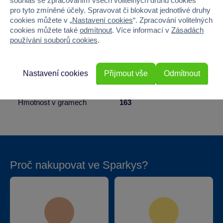
souhlas se zpracováním všech volitelných druhů cookies
pro tyto zmíněné účely. Spravovat či blokovat jednotlivé druhy
Pohlaví
HOLKA, KLUK
cookies můžete v „
Nastavení cookies
“. Zpracování volitelných
cookies můžete také
odmítnout
. Více informací v
Zásadách
Šířka
2
používání souborů cookies
.
Výška
10
Nastavení cookies
Přijmout vše
Odmítnout
Hloubka
10
Hmotnost v gramech
163
Proč nakupovat ve Sparkys?