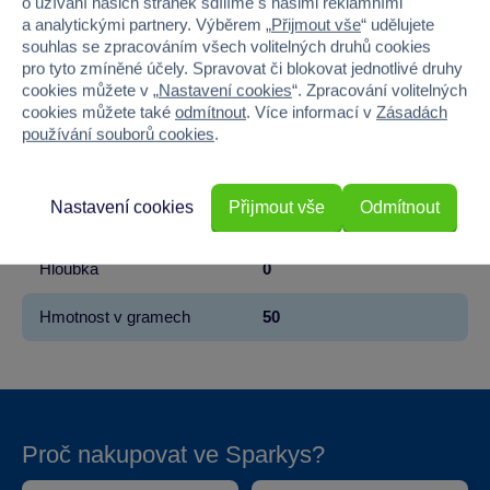
o užívání našich stránek sdílíme s našimi reklamními
a analytickými partnery. Výběrem „
Přijmout vše
“ udělujete
Řada
Super Mario™
souhlas se zpracováním všech volitelných druhů cookies
pro tyto zmíněné účely. Spravovat či blokovat jednotlivé druhy
Věk od
3
cookies můžete v „
Nastavení cookies
“. Zpracování volitelných
cookies můžete také
odmítnout
. Více informací v
Zásadách
Pohlaví
HOLKA, KLUK
používání souborů cookies
.
Šířka
18
Nastavení cookies
Přijmout vše
Odmítnout
Výška
24
Hloubka
0
Hmotnost v gramech
50
Proč nakupovat ve Sparkys?