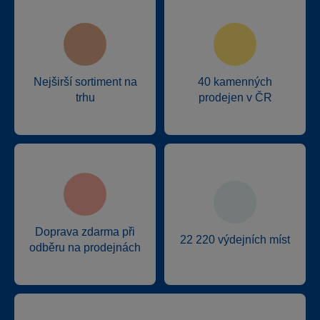
Nejširší sortiment na
40 kamenných
trhu
prodejen v ČR
Doprava zdarma při
22 220 výdejních míst
odběru na prodejnách