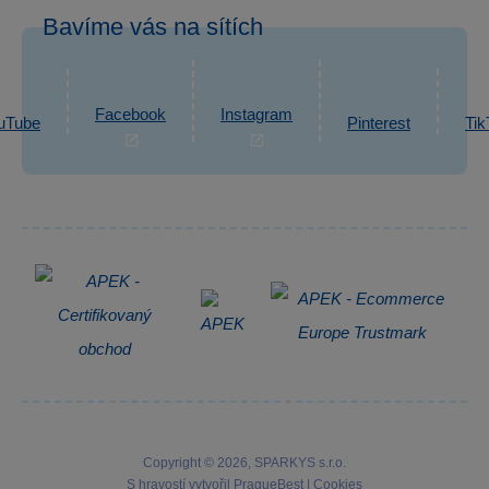
Odstoupení od smlouvy
Bavíme vás na sítích
eshop@sparkys.cz
Reklamace
Ochrana osobních údajů GDPR
Napsat zprávu
Informace o zpracování osobních údajů
Facebook
Instagram
uTube
Pinterest
Tik
Zpětný odběr elektrozařízení
Copyright © 2026, SPARKYS s.r.o.
S hravostí vytvořil
PragueBest
|
Cookies