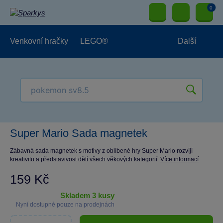
0
Venkovní hračky
LEGO®
Další
Pro kluky
Pro holky
Pro nejmenší
NOVINKY
Super Mario Sada magnetek
Zábavná sada magnetek s motivy z oblíbené hry Super Mario rozvíjí
kreativitu a představivost dětí všech věkových kategorií.
Více informací
159 Kč
skladem 3 kusy
Nyní dostupné pouze na prodejnách