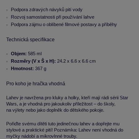
Podpora zdravých návyků pití vody
Rozvoj samostatnosti při používání lahve
Podpora zájmu o oblíbené filmové postavy a příběhy
Technická specifikace
Objem:
585 ml
Rozměry (V x Š x H):
24.2 x 6.6 x 6.6 cm
Hmotnost:
367 g
Pro koho je hračka vhodná
Lahev je navržena pro kluky a holky, kteří mají rádi sérii Star
Wars, a je vhodná pro jakoukoliv příležitost – do školy,
na výlety nebo jako doplněk do dětského pokoje.
Pořiďte svému dítěti tuto jedinečnou lahev a dopřejte mu
stylové a praktické pití! Poznámka: Lahev není vhodná do
myčky nádobí a mikrovlnné trouby.