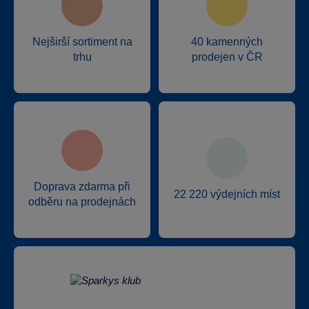
Nejširší sortiment na
40 kamenných
trhu
prodejen v ČR
Doprava zdarma při
22 220 výdejních míst
odběru na prodejnách