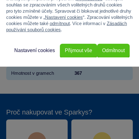
souhlas se zpracováním všech volitelných druhů cookies
Věk od
3
pro tyto zmíněné účely. Spravovat či blokovat jednotlivé druhy
cookies můžete v „
Nastavení cookies
“. Zpracování volitelných
Pohlaví
KLUK
cookies můžete také
odmítnout
. Více informací v
Zásadách
používání souborů cookies
.
Šířka
6.6
Výška
24.2
Nastavení cookies
Přijmout vše
Odmítnout
Hloubka
6.6
Hmotnost v gramech
367
Proč nakupovat ve Sparkys?