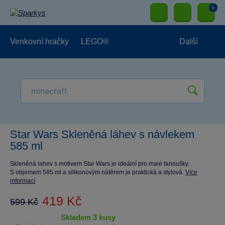
0
Venkovní hračky
LEGO®
Další
Pro kluky
Pro holky
Pro nejmenší
NOVINKY
Star Wars Skleněná láhev s návlekem
585 ml
Skleněná lahev s motivem Star Wars je ideální pro malé fanoušky.
S objemem 585 ml a silikonovým nátěrem je praktická a stylová.
Více
informací
419 Kč
599 Kč
skladem 3 kusy