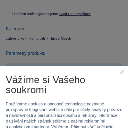
U našich hraček garantujeme
kvalitu a bezpečnost
.
Kategorie
Láhve a kelímky na pití
Epee Merch
Parametry produktu
EAN
8412497002757
Vážíme si Vašeho
Kód produktu
97-ST00275
soukromí
Značka
Epee Merch
Používáme cookies a obdobné technologie nezbytné
Licence
DISNEY
pro správné fungování webu, a dále pro účely analýzy provozu
a návštěvnosti a personalizaci obsahu a reklamy. Informace
Řada
Star Wars
o užívání našich stránek sdílíme s našimi reklamními
a analytickými partnery. Výběrem „
Přijmout vše
“ udělujete