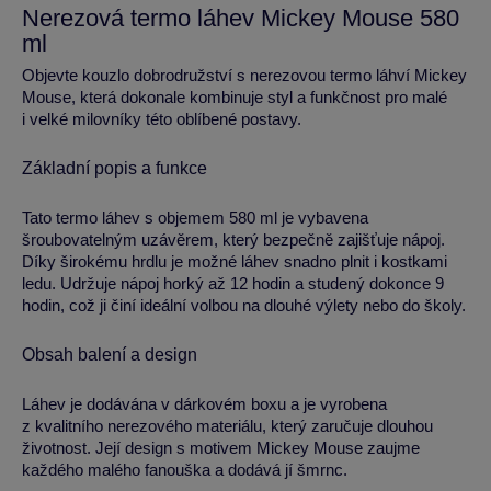
Nerezová termo láhev Mickey Mouse 580
ml
Objevte kouzlo dobrodružství s nerezovou termo láhví Mickey
Mouse, která dokonale kombinuje styl a funkčnost pro malé
i velké milovníky této oblíbené postavy.
Základní popis a funkce
Tato termo láhev s objemem 580 ml je vybavena
šroubovatelným uzávěrem, který bezpečně zajišťuje nápoj.
Díky širokému hrdlu je možné láhev snadno plnit i kostkami
ledu. Udržuje nápoj horký až 12 hodin a studený dokonce 9
hodin, což ji činí ideální volbou na dlouhé výlety nebo do školy.
Obsah balení a design
Láhev je dodávána v dárkovém boxu a je vyrobena
z kvalitního nerezového materiálu, který zaručuje dlouhou
životnost. Její design s motivem Mickey Mouse zaujme
každého malého fanouška a dodává jí šmrnc.