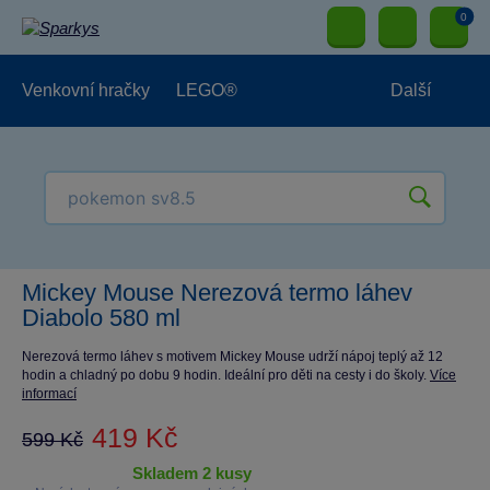
0
Venkovní hračky
LEGO®
Další
Pro kluky
Pro holky
Pro nejmenší
NOVINKY
Mickey Mouse Nerezová termo láhev
Diabolo 580 ml
Nerezová termo láhev s motivem Mickey Mouse udrží nápoj teplý až 12
hodin a chladný po dobu 9 hodin. Ideální pro děti na cesty i do školy.
Více
informací
419 Kč
599 Kč
skladem 2 kusy