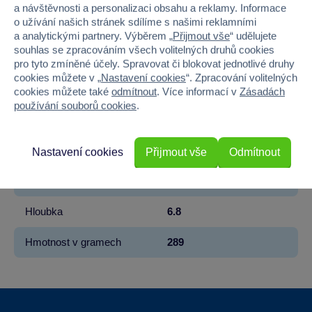
a návštěvnosti a personalizaci obsahu a reklamy. Informace
o užívání našich stránek sdílíme s našimi reklamními
Licence
DISNEY
a analytickými partnery. Výběrem „
Přijmout vše
“ udělujete
souhlas se zpracováním všech volitelných druhů cookies
Kolekce
MICKEY MOUSE
pro tyto zmíněné účely. Spravovat či blokovat jednotlivé druhy
cookies můžete v „
Nastavení cookies
“. Zpracování volitelných
Věk od
3
cookies můžete také
odmítnout
. Více informací v
Zásadách
používání souborů cookies
.
Pohlaví
HOLKA, KLUK
Šířka
6.8
Nastavení cookies
Přijmout vše
Odmítnout
Výška
26
Hloubka
6.8
Hmotnost v gramech
289