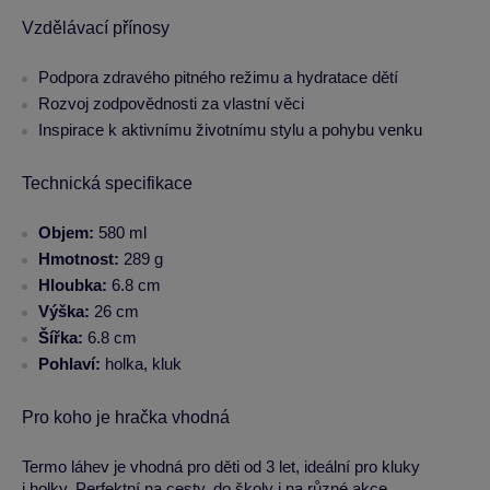
Vzdělávací přínosy
Podpora zdravého pitného režimu a hydratace dětí
Rozvoj zodpovědnosti za vlastní věci
Inspirace k aktivnímu životnímu stylu a pohybu venku
Technická specifikace
Objem:
580 ml
Hmotnost:
289 g
Hloubka:
6.8 cm
Výška:
26 cm
Šířka:
6.8 cm
Pohlaví:
holka, kluk
Pro koho je hračka vhodná
Termo láhev je vhodná pro děti od 3 let, ideální pro kluky
i holky. Perfektní na cesty, do školy i na různé akce.