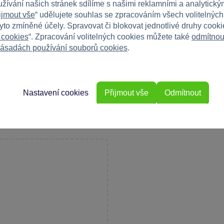
užívání našich stránek sdílíme s našimi reklamními a analytickým
ijmout vše
“ udělujete souhlas se zpracováním všech volitelnýc
tyto zmíněné účely. Spravovat či blokovat jednotlivé druhy cook
 cookies
“. Zpracování volitelných cookies můžete také
odmítnou
ásadách používání souborů cookies
.
Máte 
Napište r
e
Nastavení cookies
Přijmout vše
Odmítnout