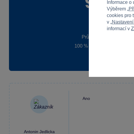
90 %
Informace o 
Výběrem „
Př
cookies pro 
v „
Nastavení
informací v
Z
Průměr z 1 hodnocení
100 % zákazníků doporučuj
Ano
Antonin Jedlicka