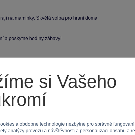
y hrají na maminky. Skvělá volba pro hraní doma
raní a poskytne hodiny zábavy!
íme si Vašeho
ukromí
ookies a obdobné technologie nezbytné pro správné fungování
čely analýzy provozu a návštěvnosti a personalizaci obsahu a r