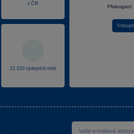
v ČR
Překvapení
Vstoupi
22 220 výdejních míst