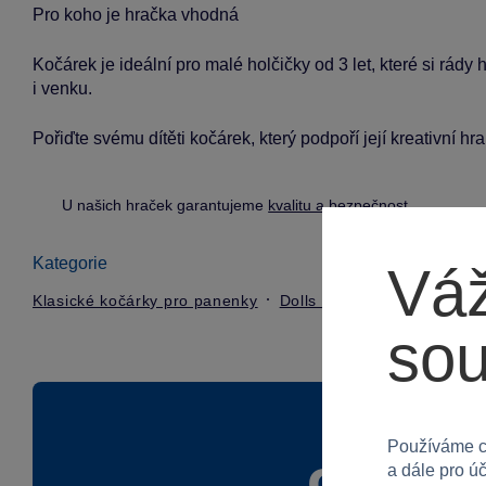
Pro koho je hračka vhodná
Kočárek je ideální pro malé holčičky od 3 let, které si rád
i venku.
Pořiďte svému dítěti kočárek, který podpoří její kreativní h
U našich hraček garantujeme
kvalitu a bezpečnost
.
Kategorie
Váž
Klasické kočárky pro panenky
Dolls World
so
Používáme c
a dále pro ú