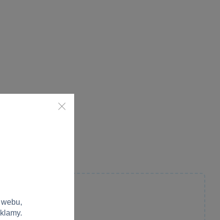
 webu,
eklamy.