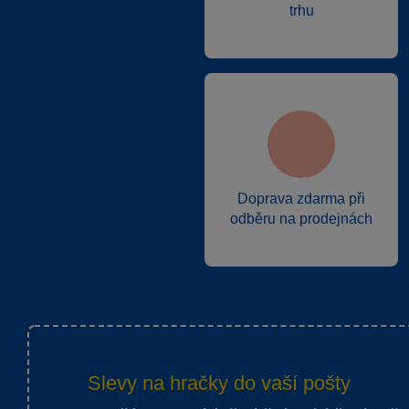
trhu
Doprava zdarma při
odběru na prodejnách
Slevy na hračky do vaší pošty