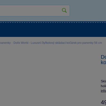
kluky
Pro holky
Pro nejmenší
NOVINKY
 panenky
·
Dolls World - Luxusní čtyřkolový skládací kočárek pro panenky 56 cm
Do
ko
Skl
hol
inf
4