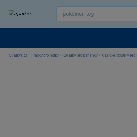
Kategorie
Venkovní hračky
LEGO®
Pro 
Sparkys.cz
·
Hračky pro holky
·
Kočárky pro panenky
·
Klasické kočárky pro