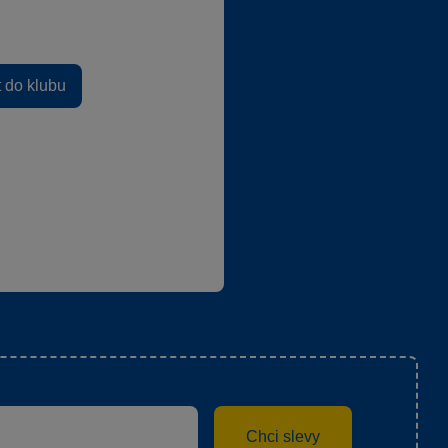
t do klubu
Chci slevy