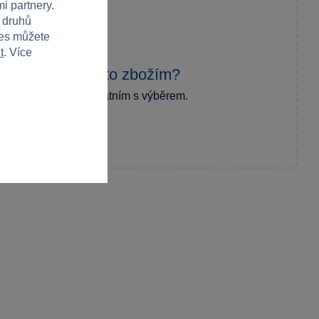
i partnery.
h druhů
ies můžete
t
. Více
zkušenost s tímto zbožím?
ecenzi a pomozte ostatním s výběrem.