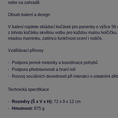
nebo na zahradě.
Obsah balení a design
V balení najdete skládací kočárek pro panenky o výšce 56 c
z tohoto kočárku skvělou volbu pro každou malou holčičku. S
mladou maminku, zatímco funkčnost ocení i rodiče.
Vzdělávací přínosy
Podpora jemné motoriky a koordinace pohybů
Podpora představivosti a hraní rolí
Rozvoj sociálních dovedností při interakci s ostatními dě
Technická specifikace
Rozměry (Š x V x H):
72 x 9 x 12 cm
Hmotnost:
875 g