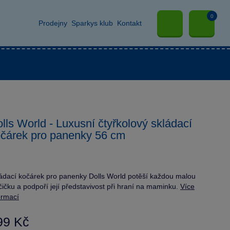
0
Prodejny
Sparkys klub
Kontakt
lls World - Luxusní čtyřkolový skládací
čárek pro panenky 56 cm
ádací kočárek pro panenky Dolls World potěší každou malou
čičku a podpoří její představivost při hraní na maminku.
Více
ormací
99 Kč