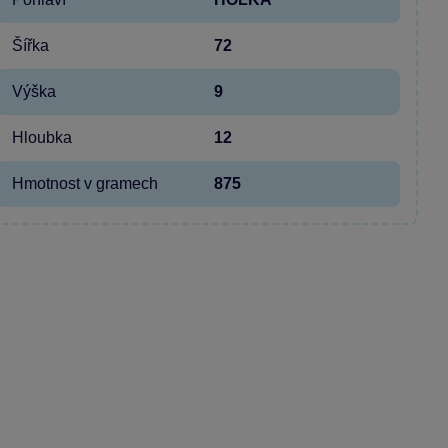
Šířka
72
Výška
9
Hloubka
12
Hmotnost v gramech
875