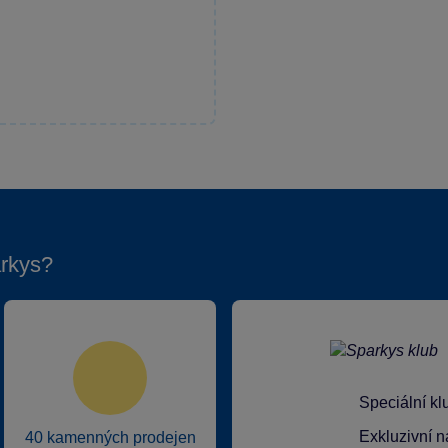
rkys?
Speciální k
Exkluzivní n
40 kamenných prodejen