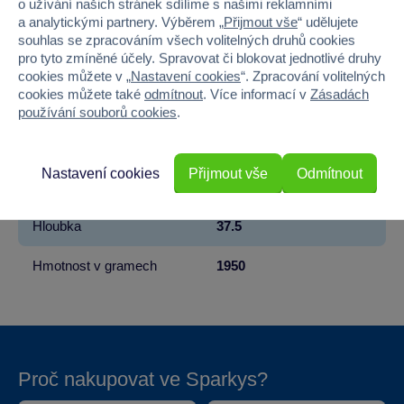
o užívání našich stránek sdílíme s našimi reklamními
a analytickými partnery. Výběrem „
Přijmout vše
“ udělujete
Věk od
3
souhlas se zpracováním všech volitelných druhů cookies
pro tyto zmíněné účely. Spravovat či blokovat jednotlivé druhy
Pohlaví
HOLKA
cookies můžete v „
Nastavení cookies
“. Zpracování volitelných
cookies můžete také
odmítnout
. Více informací v
Zásadách
Barva
RŮŽOVÁ
používání souborů cookies
.
Šířka
43.5
Nastavení cookies
Přijmout vše
Odmítnout
Výška
13.5
Hloubka
37.5
Hmotnost v gramech
1950
Proč nakupovat ve Sparkys?