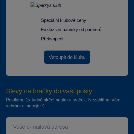
Speciální klubové ceny
Exkluzivní nabídky od partnerů
Překvapení
Vstoupit do klubu
Slevy na hračky do vaší pošty
Posíláme 1x týdně akční nabídku hraček. Nezahltíme vám
schránku, nebojte :)