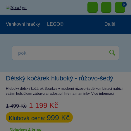
0
Venkovní hračky
LEGO®
Další
Pro kluky
Pro holky
Pro nejmenší
NOVINKY
Dětský kočárek hluboký - růžovo-šedý
Hluboký dětský kočárek Sparkys v moderní růžovo-šedé kombinaci nabízí
vašim holčičkám zábavu a radost při hře na maminky.
Více informací
1 199 Kč
1 499 Kč
999 Kč
Klubová cena:
skladem 4 kusy