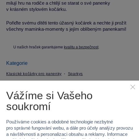
milují hru na rodiče a chtějí se starat o své panenky
v krásném stylovém kočárku.
Pořiďte svému dítěti tento úžasný kočárek a nechte ji prožít
všechny maminka-momenty s jejím oblíbeným panenkami!
U našich hraček garantujeme
kvalitu a bezpečnost
.
Kategorie
Klasické kočárky pro panenky
Sparkys
Parametry produktu
Vážíme si Vašeho
soukromí
EAN
8592525669395
Kód produktu
439369-PG
Používáme cookies a obdobné technologie nezbytné
pro správné fungování webu, a dále pro účely analýzy provozu
a návštěvnosti a personalizaci obsahu a reklamy. Informace
Značka
Sparkys