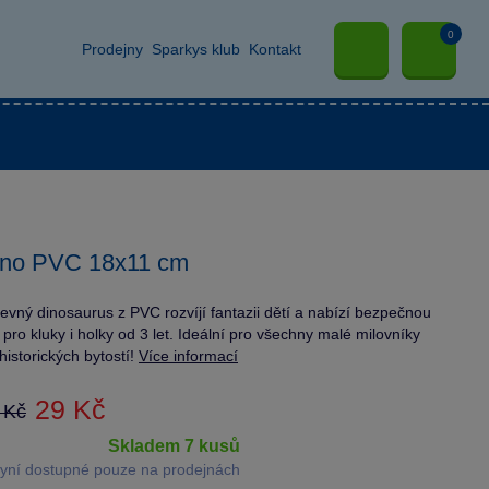
0
Prodejny
Sparkys klub
Kontakt
ino PVC 18x11 cm
evný dinosaurus z PVC rozvíjí fantazii dětí a nabízí bezpečnou
 pro kluky i holky od 3 let. Ideální pro všechny malé milovníky
historických bytostí!
Více informací
29 Kč
 Kč
skladem 7 kusů
yní dostupné pouze na prodejnách