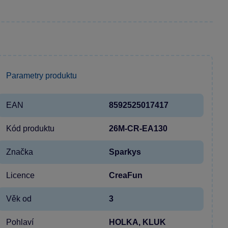
Parametry produktu
EAN
8592525017417
Kód produktu
26M-CR-EA130
Značka
Sparkys
Licence
CreaFun
Věk od
3
Pohlaví
HOLKA, KLUK