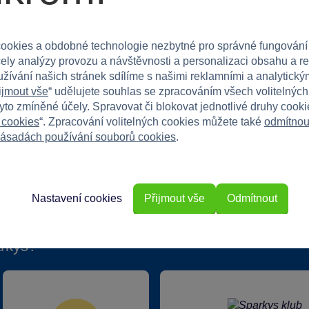
tu a přinese hodiny zábavy!
ookies a obdobné technologie nezbytné pro správné fungování
čely analýzy provozu a návštěvnosti a personalizaci obsahu a r
užívání našich stránek sdílíme s našimi reklamními a analytickým
ijmout vše
“ udělujete souhlas se zpracováním všech volitelnýc
tyto zmíněné účely. Spravovat či blokovat jednotlivé druhy cook
 cookies
“. Zpracování volitelných cookies můžete také
odmítnou
ásadách používání souborů cookies
.
Nastavení cookies
Přijmout vše
Odmítnout
rkys?