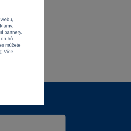
 webu,
eklamy.
i partnery.
h druhů
ies můžete
t
. Více