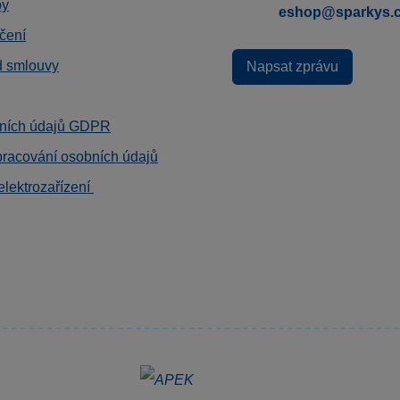
by
eshop@sparkys.
čení
d smlouvy
Napsat zprávu
ních údajů GDPR
pracování osobních údajů
elektrozařízení