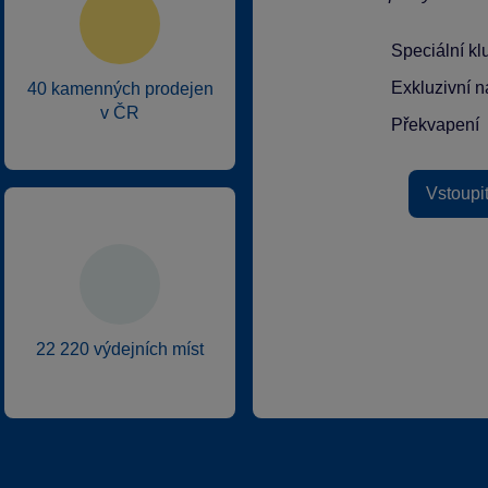
Speciální k
Exkluzivní n
40 kamenných prodejen
v ČR
Překvapení
Vstoupi
22 220 výdejních míst