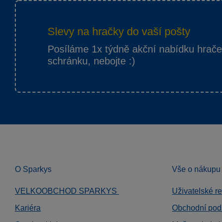
Slevy na hračky do vaší pošty
Posíláme 1x týdně akční nabídku hrač
schránku, nebojte :)
O Sparkys
Vše o nákupu
VELKOOBCHOD SPARKYS
Uživatelské r
Kariéra
Obchodní pod