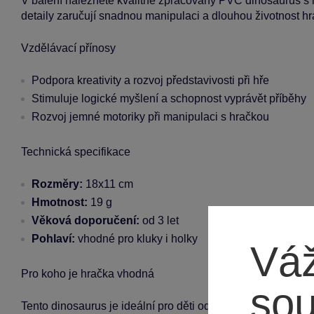
V balení naleznete kvalitně zpracovaný PVC dinosaurus s 
detaily zaručují snadnou manipulaci a dlouhou životnost hr
Vzdělávací přínosy
Podpora kreativity a rozvoj představivosti při hře
Stimuluje logické myšlení a schopnost vyprávět příběhy
Rozvoj jemné motoriky při manipulaci s hračkou
Technická specifikace
Rozměry:
18x11 cm
Hmotnost:
19 g
Věková doporučení:
od 3 let
Pohlaví:
vhodné pro kluky i holky
Váž
Pro koho je hračka vhodná
so
Tento dinosaurus je ideální pro děti od 3 let a je skvělou vol