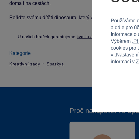
doma i na cestách.
Pořiďte svému dítěti dinosaura, který vzbudí jejich kreativi
Používáme c
a dále pro ú
Informace o 
U našich hraček garantujeme
kvalitu a bezpečnost
.
Výběrem „
Př
cookies pro 
Kategorie
v „
Nastavení
informací v
Z
Kreativní sady
Sparkys
Proč nakupovat ve Spa