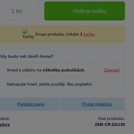
Vložit do košíku
Koupí produktu získáte
1
kačku
.
Kdy budu mít zboží doma?
Ihned k odběru na
několika pobočkách
Zobrazit
Nakupujte hned, plaťte později. Bez poplatků.
Pohlídat psem
Poslat přátelům
obce:
Kód produktu:
arkys
26M-CR-EA130