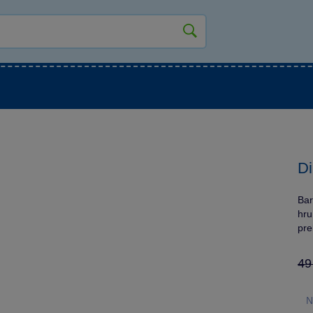
kluky
Pro holky
Pro nejmenší
NOVINKY
D
Bar
hru
pre
49
N