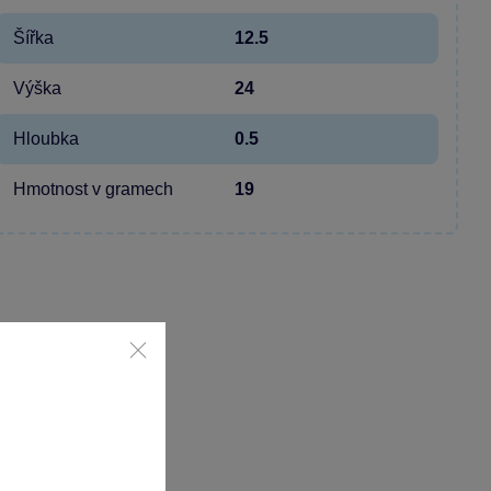
Šířka
12.5
Výška
24
Hloubka
0.5
Hmotnost v gramech
19