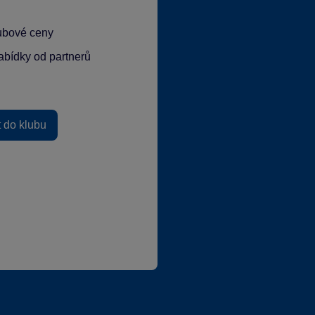
lubové ceny
abídky od partnerů
t do klubu