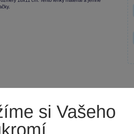
rozměry 18x11 cm. Tento lehký materiál a jemné
ačky.
íme si Vašeho
ukromí
bou jak pro kluky, tak pro holky. Perfektní k hračení