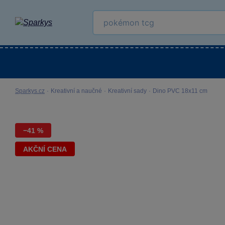
Kategorie
Venkovní hračky
LEGO®
Pro 
Sparkys.cz
·
Kreativní a naučné
·
Kreativní sady
·
Dino PVC 18x11 cm
−41 %
AKČNÍ CENA