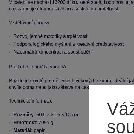
V balení se nachází 13200 dílků, které spojují odolnost a j
což zaručuje dlouhou životnost a skvělou hratelnost.
Vzdělávací přínosy
Rozvoj jemné motoriky a trpělivosti
Podpora logického myšlení a kreativní představivosti
Napomáhá koncentraci a soustředění
Pro koho je hračka vhodná
Puzzle je skvělé pro děti všech věkových skupin, ideální jak
chvíle doma nebo jako zábava na cestách.
Technické informace
Váž
Rozměry:
50.9 × 31.5 × 10 cm
so
Hmotnost:
7095 g
Materiál:
papír