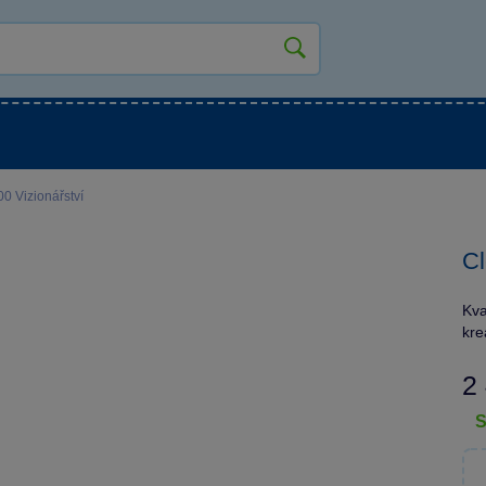
kluky
Pro holky
Pro nejmenší
NOVINKY
0 Vizionářství
Cl
Kva
kre
2