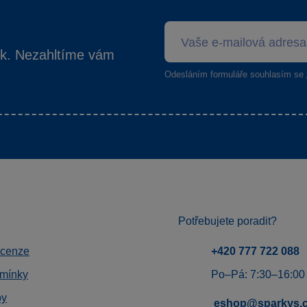
ek. Nezahltíme vám
Odesláním formuláře souhlasím se
Potřebujete poradit?
ecenze
+420 777 722 088
mínky
Po–Pá: 7:30–16:00
by
eshop@sparkys.