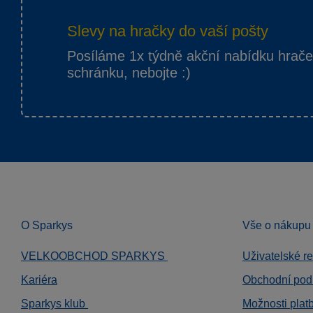
Slevy na hračky do vaší pošty
Posíláme 1x týdně akční nabídku hrač
schránku, nebojte :)
O Sparkys
Vše o nákupu
VELKOOBCHOD SPARKYS
Uživatelské r
Kariéra
Obchodní pod
Sparkys klub
Možnosti plat