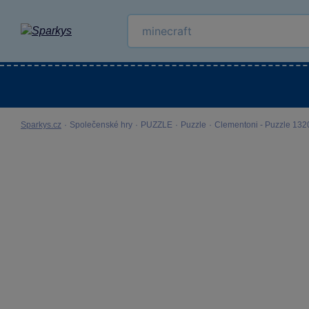
Kategorie
Venkovní hračky
LEGO®
Pro 
Sparkys.cz
·
Společenské hry
·
PUZZLE
·
Puzzle
·
Clementoni - Puzzle 1320