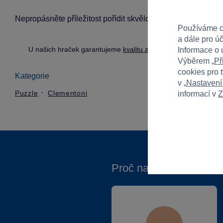
Nepropásněte příležitost pořídit skvělou zábavu pro celou ro
Používáme c
a dále pro ú
U našich hraček garantujeme
kvalitu a bezpečnost
.
Informace o 
Výběrem „
Př
cookies pro 
Kategorie
v „
Nastavení
Puzzle
Clementoni
informací v
Z
Proč nakupovat ve Spa