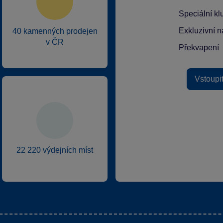
Speciální k
Exkluzivní n
40 kamenných prodejen
v ČR
Překvapení
Vstoupi
22 220 výdejních míst