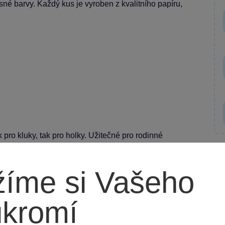
asné barvy. Každý kus je vyroben z kvalitního papíru,
 pro kluky, tak pro holky. Užitečné pro rodinné
íme si Vašeho
ukromí