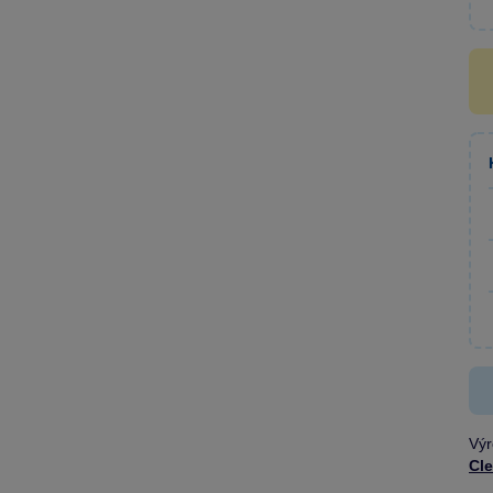
Výr
Cl