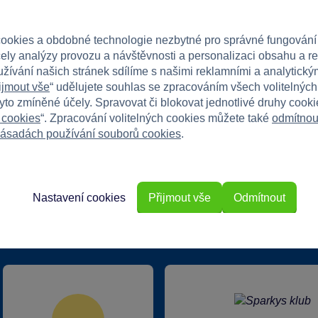
dinu a užijte si kouzlo skládání puzzle!
ookies a obdobné technologie nezbytné pro správné fungování
čely analýzy provozu a návštěvnosti a personalizaci obsahu a r
užívání našich stránek sdílíme s našimi reklamními a analytickým
ijmout vše
“ udělujete souhlas se zpracováním všech volitelnýc
tyto zmíněné účely. Spravovat či blokovat jednotlivé druhy cook
 cookies
“. Zpracování volitelných cookies můžete také
odmítnou
ásadách používání souborů cookies
.
Nastavení cookies
Přijmout vše
Odmítnout
rkys?