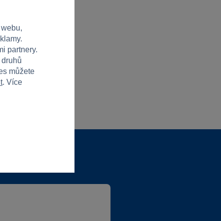
 webu,
eklamy.
i partnery.
h druhů
ies můžete
t
. Více