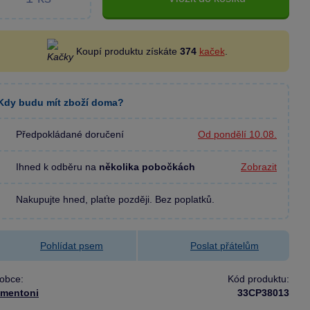
Koupí produktu získáte
374
kaček
.
Kdy budu mít zboží doma?
Předpokládané doručení
Od pondělí 10.08.
Ihned k odběru na
několika pobočkách
Zobrazit
Nakupujte hned, plaťte později. Bez poplatků.
Pohlídat psem
Poslat přátelům
obce:
Kód produktu:
ementoni
33CP38013