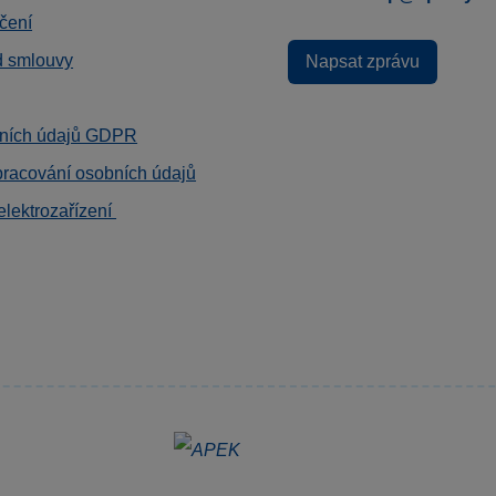
čení
d smlouvy
Napsat zprávu
ních údajů GDPR
pracování osobních údajů
elektrozařízení