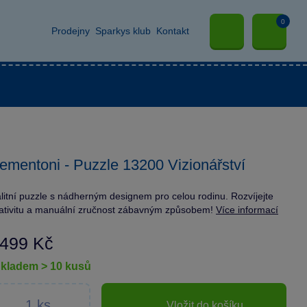
0
Prodejny
Sparkys klub
Kontakt
ementoni - Puzzle 13200 Vizionářství
litní puzzle s nádherným designem pro celou rodinu. Rozvíjejte
ativitu a manuální zručnost zábavným způsobem!
Více informací
 499 Kč
skladem > 10 kusů
Vložit do košíku