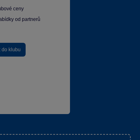
lubové ceny
abídky od partnerů
t do klubu