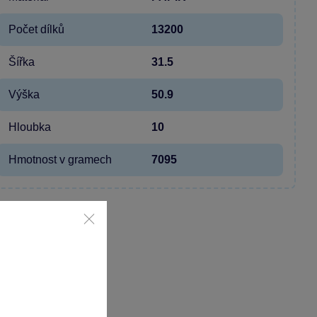
Počet dílků
13200
Šířka
31.5
Výška
50.9
Hloubka
10
Hmotnost v gramech
7095