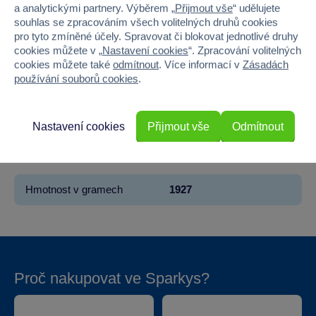
Pohlaví
HOLKA, KLUK
a analytickými partnery. Výběrem „
Přijmout vše
“ udělujete
souhlas se zpracováním všech volitelných druhů cookies
Materiál
PAPÍR
pro tyto zmíněné účely. Spravovat či blokovat jednotlivé druhy
cookies můžete v „
Nastavení cookies
“. Zpracování volitelných
cookies můžete také
odmítnout
. Více informací v
Zásadách
Počet dílků
3000
používání souborů cookies
.
Šířka
41.8
Nastavení cookies
Přijmout vše
Odmítnout
Výška
27.8
Hloubka
6
Hmotnost v gramech
1927
Proč nakupovat ve Sparkys?