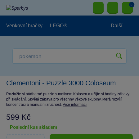
0
Venkovní hračky
LEGO®
Další
Pro kluky
Pro holky
Pro nejmenší
NOVINKY
Clementoni - Puzzle 3000 Coloseum
Rozložte si nádherné puzzle s motivem Kolosea a užijte si hodiny zábavy
při skládání. Skvělá zábava pro všechny věkové skupiny, která rozvíjí
koncentraci a manuální zručnost.
Více informací
599 Kč
poslední kus skladem