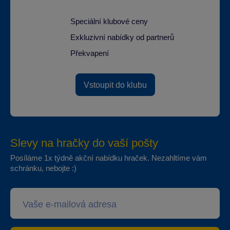
Speciální klubové ceny
Exkluzivní nabídky od partnerů
Překvapení
Vstoupit do klubu
Slevy na hračky do vaší pošty
Posíláme 1x týdně akční nabídku hraček. Nezahltíme vám
schránku, nebojte :)