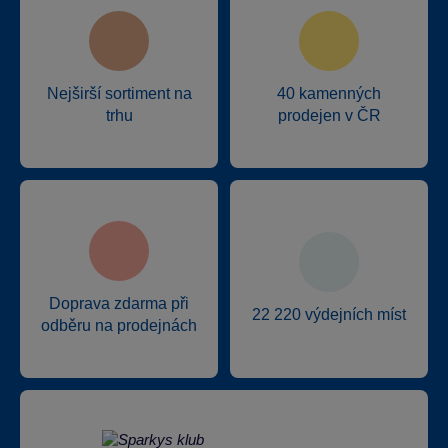
Nejširší sortiment na
40 kamenných
trhu
prodejen v ČR
Doprava zdarma při
22 220 výdejních míst
odběru na prodejnách