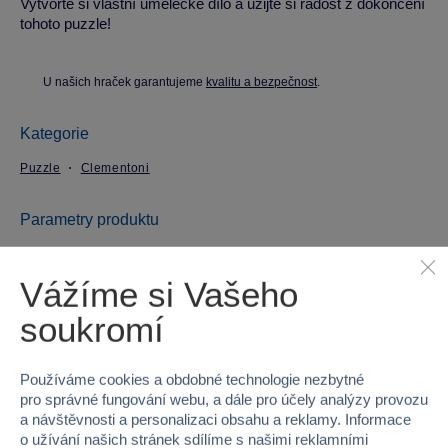
Vytvořte si vlastní umělecké dílo a užijte si radost z dokončení
tohoto puzzle!
U našich hraček garantujeme
kvalitu a bezpečnost
.
Kategorie
Puzzle
Clementoni
Parametry produktu
EAN
8005125335480
Vážíme si Vašeho
soukromí
Kód produktu
33CP33548
Značka
Clementoni
Používáme cookies a obdobné technologie nezbytné
pro správné fungování webu, a dále pro účely analýzy provozu
Věk od
3
a návštěvnosti a personalizaci obsahu a reklamy. Informace
o užívání našich stránek sdílíme s našimi reklamními