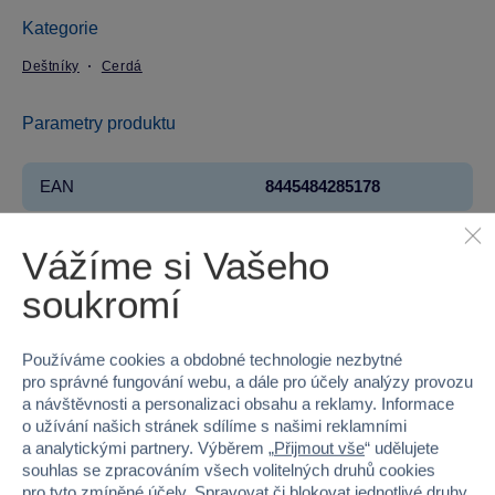
Kategorie
Deštníky
Cerdá
Parametry produktu
EAN
8445484285178
Kód produktu
27CR-2400000724
Vážíme si Vašeho
Značka
Cerdá
soukromí
Licence
SEGA
Používáme cookies a obdobné technologie nezbytné
Řada
Sonic the Hedgehog™
pro správné fungování webu, a dále pro účely analýzy provozu
a návštěvnosti a personalizaci obsahu a reklamy. Informace
o užívání našich stránek sdílíme s našimi reklamními
Věk od
6
a analytickými partnery. Výběrem „
Přijmout vše
“ udělujete
souhlas se zpracováním všech volitelných druhů cookies
Pohlaví
KLUK
pro tyto zmíněné účely. Spravovat či blokovat jednotlivé druhy