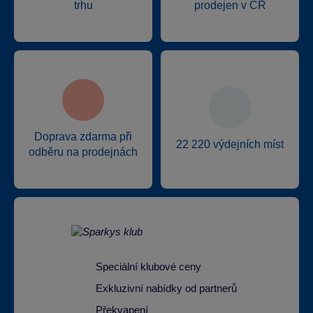
trhu
prodejen v ČR
Doprava zdarma při
22 220 výdejních míst
odběru na prodejnách
Speciální klubové ceny
Exkluzivní nabídky od partnerů
Překvapení