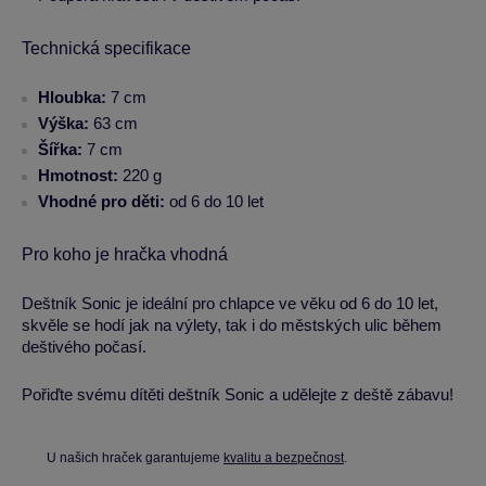
Technická specifikace
Hloubka:
7 cm
Výška:
63 cm
Šířka:
7 cm
Hmotnost:
220 g
Vhodné pro děti:
od 6 do 10 let
Pro koho je hračka vhodná
Deštník Sonic je ideální pro chlapce ve věku od 6 do 10 let,
skvěle se hodí jak na výlety, tak i do městských ulic během
deštivého počasí.
Pořiďte svému dítěti deštník Sonic a udělejte z deště zábavu!
U našich hraček garantujeme
kvalitu a bezpečnost
.