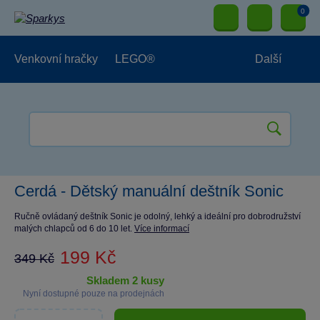
0
Venkovní hračky
LEGO®
Další
Pro kluky
Pro holky
Pro nejmenší
NOVINKY
Cerdá - Dětský manuální deštník Sonic
Ručně ovládaný deštník Sonic je odolný, lehký a ideální pro dobrodružství
malých chlapců od 6 do 10 let.
Více informací
199 Kč
349 Kč
skladem 2 kusy
Nyní dostupné pouze na prodejnách