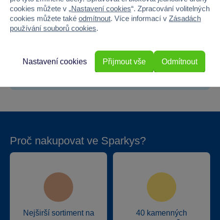
cookies můžete v „
Nastavení cookies
“. Zpracování volitelných
Šířka
7
cookies můžete také
odmítnout
. Více informací v
Zásadách
používání souborů cookies
.
Výška
63
Hloubka
7
Nastavení cookies
Přijmout vše
Odmítnout
Hmotnost v gramech
220
Proč nakupovat ve Sparkys?
Nejširší sortiment na
40 kamenných