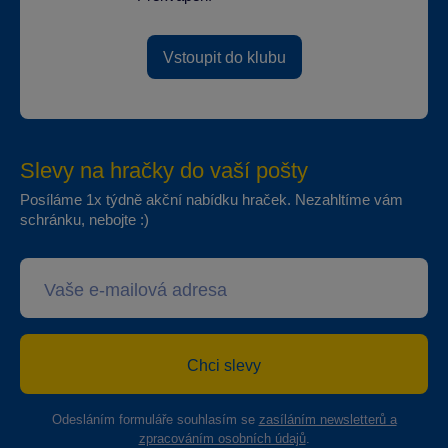
Vstoupit do klubu
Slevy na hračky do vaší pošty
Posíláme 1x týdně akční nabídku hraček. Nezahltíme vám
schránku, nebojte :)
Chci slevy
Odesláním formuláře souhlasím se
zasíláním newsletterů a
zpracováním osobních údajů
.