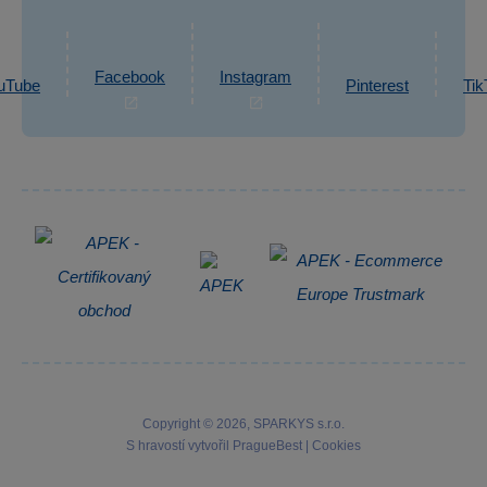
eshop@sparkys.cz
Reklamace
Ochrana osobních údajů GDPR
Napsat zprávu
Informace o zpracování osobních údajů
Facebook
Instagram
uTube
Pinterest
Tik
Zpětný odběr elektrozařízení
Copyright © 2026, SPARKYS s.r.o.
S hravostí vytvořil
PragueBest
|
Cookies