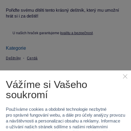
Pořiďte svému dítěti tento krásný deštník, který mu umožní
hrát si i za deště!
U našich hraček garantujeme
kvalitu a bezpečnost
.
Kategorie
Deštníky
Cerdá
Parametry produktu
Vážíme si Vašeho
EAN
8427934295340
soukromí
Kód produktu
27CR-2400000512
Používáme cookies a obdobné technologie nezbytné
pro správné fungování webu, a dále pro účely analýzy provozu
Značka
Cerdá
a návštěvnosti a personalizaci obsahu a reklamy. Informace
o užívání našich stránek sdílíme s našimi reklamními
Licence
DISNEY