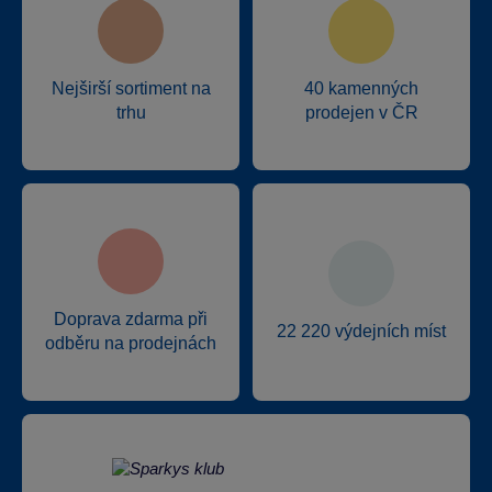
Nejširší sortiment na
40 kamenných
trhu
prodejen v ČR
Doprava zdarma při
22 220 výdejních míst
odběru na prodejnách