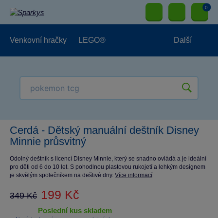
0
Venkovní hračky
LEGO®
Další
Pro kluky
Pro holky
Pro nejmenší
NOVINKY
Cerdá - Dětský manuální deštník Disney
Minnie průsvitný
Odolný deštník s licencí Disney Minnie, který se snadno ovládá a je ideální
pro děti od 6 do 10 let. S pohodlnou plastovou rukojetí a lehkým designem
je skvělým společníkem na deštivé dny.
Více informací
199 Kč
349 Kč
poslední kus skladem