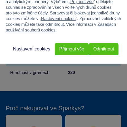
a analytickými partnery. Výběrem „
Přijmout vše
“ udělujete
souhlas se zpracováním všech volitelných druhů cookies
Věk od
6
pro tyto zmíněné účely. Spravovat či blokovat jednotlivé druhy
cookies můžete v „
Nastavení cookies
“. Zpracování volitelných
Pohlaví
HOLKA
cookies můžete také
odmítnout
. Více informací v
Zásadách
používání souborů cookies
.
Šířka
7
Výška
63
Nastavení cookies
Přijmout vše
Odmítnout
Hloubka
7
Hmotnost v gramech
220
Proč nakupovat ve Sparkys?