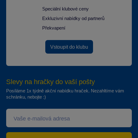
Speciální klubové ceny
Exkluzivní nabídky od partnerů
Překvapení
Vstoupit do klubu
Slevy na hračky do vaší pošty
Posíláme 1x týdně akční nabídku hraček. Nezahltíme vám
schránku, nebojte :)