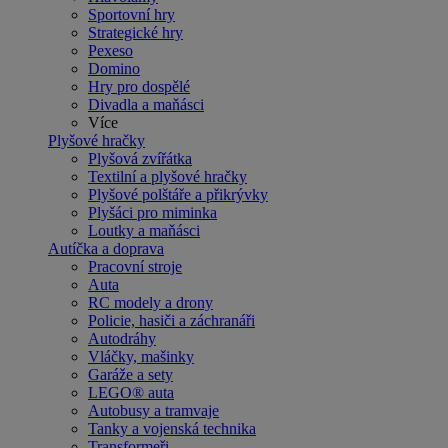
Sportovní hry
Strategické hry
Pexeso
Domino
Hry pro dospělé
Divadla a maňásci
Více
Plyšové hračky
Plyšová zvířátka
Textilní a plyšové hračky
Plyšové polštáře a přikrývky
Plyšáci pro miminka
Loutky a maňásci
Autíčka a doprava
Pracovní stroje
Auta
RC modely a drony
Policie, hasiči a záchranáři
Autodráhy
Vláčky, mašinky
Garáže a sety
LEGO® auta
Autobusy a tramvaje
Tanky a vojenská technika
Transformeři