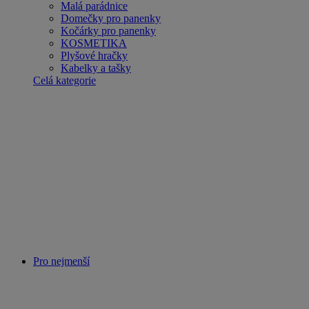
Malá parádnice
Domečky pro panenky
Kočárky pro panenky
KOSMETIKA
Plyšové hračky
Kabelky a tašky
Celá kategorie
Pro nejmenší