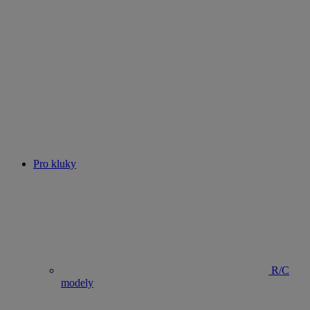
Pro kluky
R/C
modely