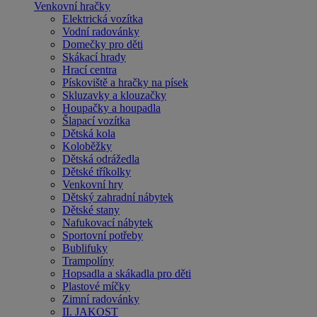
Venkovní hračky
Elektrická vozítka
Vodní radovánky
Domečky pro děti
Skákací hrady
Hrací centra
Pískoviště a hračky na písek
Skluzavky a klouzačky
Houpačky a houpadla
Šlapací vozítka
Dětská kola
Koloběžky
Dětská odrážedla
Dětské tříkolky
Venkovní hry
Dětský zahradní nábytek
Dětské stany
Nafukovací nábytek
Sportovní potřeby
Bublifuky
Trampolíny
Hopsadla a skákadla pro děti
Plastové míčky
Zimní radovánky
II. JAKOST