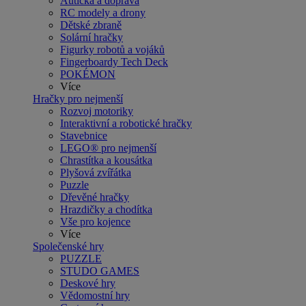
Autíčka a doprava
RC modely a drony
Dětské zbraně
Solární hračky
Figurky robotů a vojáků
Fingerboardy Tech Deck
POKÉMON
Více
Hračky pro nejmenší
Rozvoj motoriky
Interaktivní a robotické hračky
Stavebnice
LEGO® pro nejmenší
Chrastítka a kousátka
Plyšová zvířátka
Puzzle
Dřevěné hračky
Hrazdičky a chodítka
Vše pro kojence
Více
Společenské hry
PUZZLE
STUDO GAMES
Deskové hry
Vědomostní hry