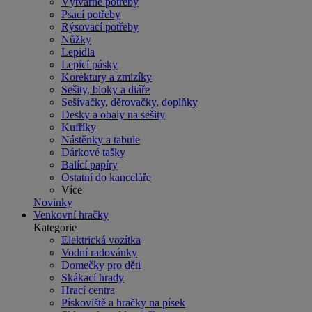
Výtvarné potřeby
Psací potřeby
Rýsovací potřeby
Nůžky
Lepidla
Lepící pásky
Korektury a zmizíky
Sešity, bloky a diáře
Sešívačky, děrovačky, doplňky
Desky a obaly na sešity
Kufříky
Nástěnky a tabule
Dárkové tašky
Balící papíry
Ostatní do kanceláře
Více
Novinky
Venkovní hračky
Kategorie
Elektrická vozítka
Vodní radovánky
Domečky pro děti
Skákací hrady
Hrací centra
Pískoviště a hračky na písek