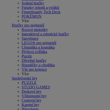
Solární hračky
Figurky robotů a vojáků
Fingerboardy Tech Deck
POKÉMON
Více
Hračky pro nejmenší
Rozvoj motoriky
Interaktivní a robotické hračky
Stavebnice
LEGO® pro nejmenší
Chrastítka a kousátka
Plyšová zvířátka
Puzzle
Dřevěné hračky
Hrazdičky a chodítka
Vše pro kojence
Více
Společenské hry
PUZZLE
STUDO GAMES
Deskové hry
Vědomostní hry
Cestovní hry
Karetní hry
Hlavolamy