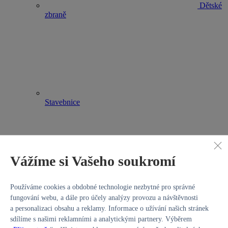
Dětské
zbraně
Stavebnice
Vážíme si Vašeho soukromí
Hry na
Používáme cookies a obdobné technologie nezbytné pro správné
profese
fungování webu, a dále pro účely analýzy provozu a návštěvnosti
Kategorie
LEGO® pro kluky
a personalizaci obsahu a reklamy. Informace o užívání našich stránek
Stavebnice
sdílíme s našimi reklamními a analytickými partnery. Výběrem
Venkovní hračky