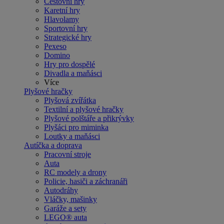
Cestovní hry
Karetní hry
Hlavolamy
Sportovní hry
Strategické hry
Pexeso
Domino
Hry pro dospělé
Divadla a maňásci
Více
Plyšové hračky
Plyšová zvířátka
Textilní a plyšové hračky
Plyšové polštáře a přikrývky
Plyšáci pro miminka
Loutky a maňásci
Autíčka a doprava
Pracovní stroje
Auta
RC modely a drony
Policie, hasiči a záchranáři
Autodráhy
Vláčky, mašinky
Garáže a sety
LEGO® auta