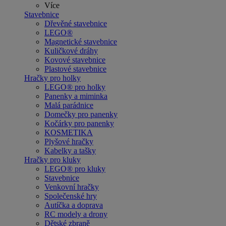
Více
Stavebnice
Dřevěné stavebnice
LEGO®
Magnetické stavebnice
Kuličkové dráhy
Kovové stavebnice
Plastové stavebnice
Hračky pro holky
LEGO® pro holky
Panenky a miminka
Malá parádnice
Domečky pro panenky
Kočárky pro panenky
KOSMETIKA
Plyšové hračky
Kabelky a tašky
Hračky pro kluky
LEGO® pro kluky
Stavebnice
Venkovní hračky
Společenské hry
Autíčka a doprava
RC modely a drony
Dětské zbraně