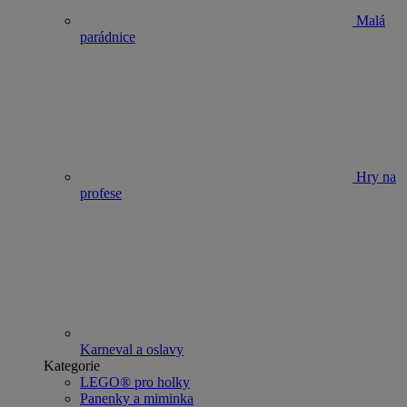
Malá
parádnice
Hry na
profese
Karneval a oslavy
Kategorie
LEGO® pro holky
Panenky a miminka