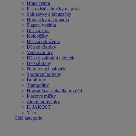
Hrací centra
Pískoviště a hračky na písek
Skluzavky a klouzačky
Houpačky a houpadla
Šlapací vozítka
Dětská kola
Koloběžky
Dětská odrážedla
Dětské tříkolky
Venkovní hry
Dětský zahradní nábytek
Dětské stany
Nafukovací nábytek
Sportovní potřeby
Bublifuky
Trampolíny
Hopsadla a skákadla pro děti
Plastové míčky
Zimní radovánky
II. JAKOST
Více
Celá kategorie