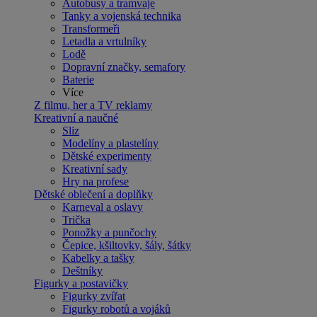
Autobusy a tramvaje
Tanky a vojenská technika
Transformeři
Letadla a vrtulníky
Lodě
Dopravní značky, semafory
Baterie
Více
Z filmu, her a TV reklamy
Kreativní a naučné
Sliz
Modelíny a plastelíny
Dětské experimenty
Kreativní sady
Hry na profese
Dětské oblečení a doplňky
Karneval a oslavy
Trička
Ponožky a punčochy
Čepice, kšiltovky, šály, šátky
Kabelky a tašky
Deštníky
Figurky a postavičky
Figurky zvířat
Figurky robotů a vojáků