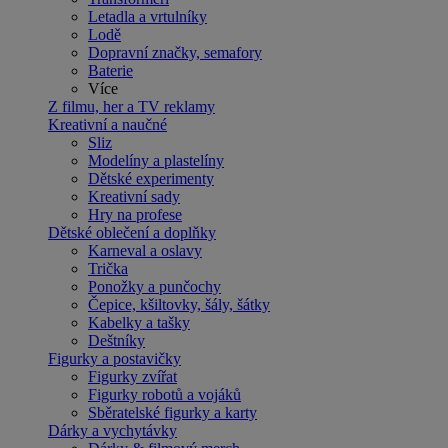
Letadla a vrtulníky
Lodě
Dopravní značky, semafory
Baterie
Více
Z filmu, her a TV reklamy
Kreativní a naučné
Sliz
Modelíny a plastelíny
Dětské experimenty
Kreativní sady
Hry na profese
Dětské oblečení a doplňky
Karneval a oslavy
Trička
Ponožky a punčochy
Čepice, kšiltovky, šály, šátky
Kabelky a tašky
Deštníky
Figurky a postavičky
Figurky zvířat
Figurky robotů a vojáků
Sběratelské figurky a karty
Dárky a vychytávky