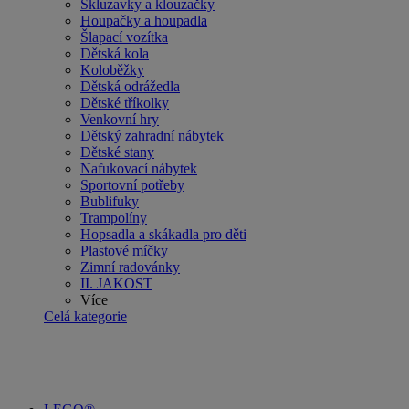
Skluzavky a klouzačky
Houpačky a houpadla
Šlapací vozítka
Dětská kola
Koloběžky
Dětská odrážedla
Dětské tříkolky
Venkovní hry
Dětský zahradní nábytek
Dětské stany
Nafukovací nábytek
Sportovní potřeby
Bublifuky
Trampolíny
Hopsadla a skákadla pro děti
Plastové míčky
Zimní radovánky
II. JAKOST
Více
Celá kategorie