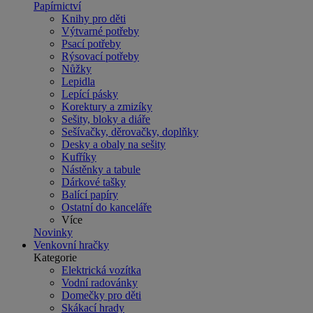
Papírnictví
Knihy pro děti
Výtvarné potřeby
Psací potřeby
Rýsovací potřeby
Nůžky
Lepidla
Lepící pásky
Korektury a zmizíky
Sešity, bloky a diáře
Sešívačky, děrovačky, doplňky
Desky a obaly na sešity
Kufříky
Nástěnky a tabule
Dárkové tašky
Balící papíry
Ostatní do kanceláře
Více
Novinky
Venkovní hračky
Kategorie
Elektrická vozítka
Vodní radovánky
Domečky pro děti
Skákací hrady