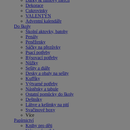
Dárky & filmový merch
Dekorace
Cukrovinky
VALENTÝN
Adventní kalendáře
Do školy
Školní aktovky, batohy
Penály
Peněženky
Sáčky na přezůvky
Psací potřeby
Rýsovací potřeby
Nůžky
Sešity a diáře
Desky a obaly na sešity
Kufříky
Výtvarné potřeby
Nástěnky a tabule
Ostatní pomůcky do školy
Deštníky
Láhve a kelímky na pití
Svačinové boxy
Více
Papírnictví
Knihy pro děti