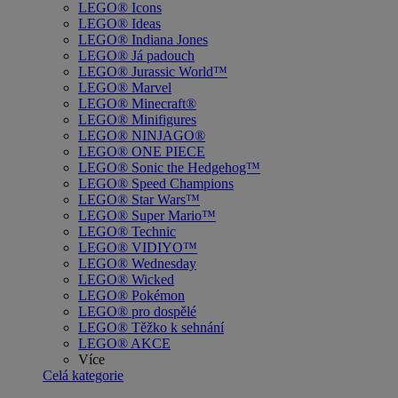
LEGO® Icons
LEGO® Ideas
LEGO® Indiana Jones
LEGO® Já padouch
LEGO® Jurassic World™
LEGO® Marvel
LEGO® Minecraft®
LEGO® Minifigures
LEGO® NINJAGO®
LEGO® ONE PIECE
LEGO® Sonic the Hedgehog™
LEGO® Speed Champions
LEGO® Star Wars™
LEGO® Super Mario™
LEGO® Technic
LEGO® VIDIYO™
LEGO® Wednesday
LEGO® Wicked
LEGO® Pokémon
LEGO® pro dospělé
LEGO® Těžko k sehnání
LEGO® AKCE
Více
Celá kategorie