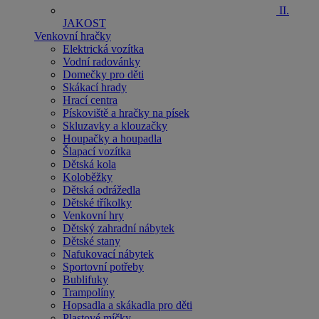
II.
JAKOST
Venkovní hračky
Elektrická vozítka
Vodní radovánky
Domečky pro děti
Skákací hrady
Hrací centra
Pískoviště a hračky na písek
Skluzavky a klouzačky
Houpačky a houpadla
Šlapací vozítka
Dětská kola
Koloběžky
Dětská odrážedla
Dětské tříkolky
Venkovní hry
Dětský zahradní nábytek
Dětské stany
Nafukovací nábytek
Sportovní potřeby
Bublifuky
Trampolíny
Hopsadla a skákadla pro děti
Plastové míčky