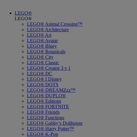
LEGO®
LEGO®
LEGO® Animal Crossing™
LEGO® Architecture
LEGO® Art
LEGO® Avatar
LEGO® Bluey
LEGO® Botanicals
LEGO® City
LEGO® Classic
LEGO® Creator 3 v 1
LEGO® DC
LEGO® I Disney
LEGO® DOTS
LEGO® DREAMZzz™
LEGO® DUPLO®
LEGO® Editions
LEGO® FORTNITE
LEGO® Friends
LEGO® Functions
LEGO® Gabby’s Dollhouse
LEGO® Harry Potter™
LEGO® K-Pop