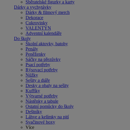
Sběratelské figurky a karty
Dárky a vychytávky
Dárky & filmový merch
Dekorace
Cukrovinky
VALENTÝN
Adventní kalendáře
Do školy
Školní aktovky, batohy
Penály
Peněženky
Sáčky na přezůvky
Psací potřeby
Rýsovací potřeby
Nůžky
Sešity a diáře
Desky a obaly na sešity
Kufříky
Výtvarné potřeby
Nástěnky a tabule
Ostatní pomůcky do školy
Deštníky
Láhve a kelímky na pití
Svačinové boxy
Více