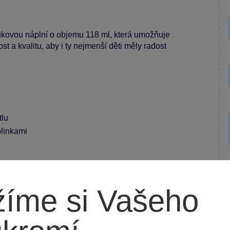
fukovou náplní o objemu 118 ml, která umožňuje
 a kvalitu, aby i ty nejmenší děti měly radost
tlu
blinkami
íme si Vašeho