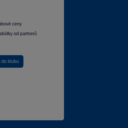
lubové ceny
abídky od partnerů
t do klubu