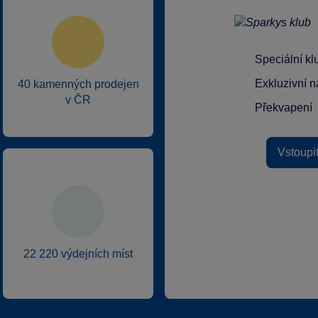
Speciální k
Exkluzivní n
40 kamenných prodejen
v ČR
Překvapení
Vstoupi
22 220 výdejních míst