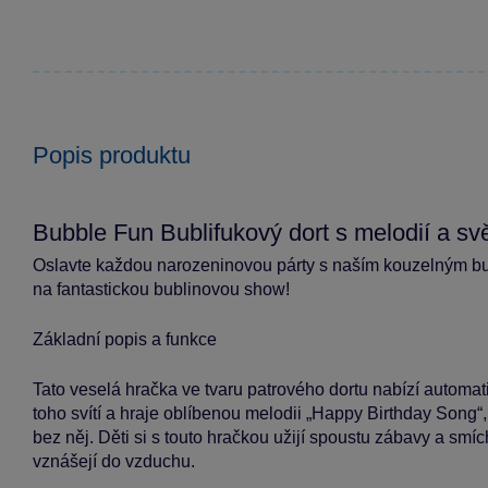
Popis produktu
Bubble Fun Bublifukový dort s melodií a sv
Oslavte každou narozeninovou párty s naším kouzelným bub
na fantastickou bublinovou show!
Základní popis a funkce
Tato veselá hračka ve tvaru patrového dortu nabízí automati
toho svítí a hraje oblíbenou melodii „Happy Birthday Song
bez něj. Děti si s touto hračkou užijí spoustu zábavy a smí
vznášejí do vzduchu.