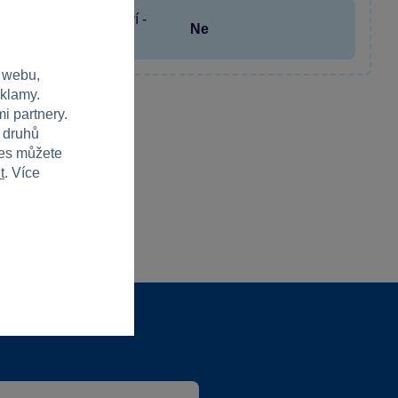
Baterie příslušenství -
Ne
vyžaduje
 webu,
eklamy.
i partnery.
h druhů
ies můžete
t
. Více