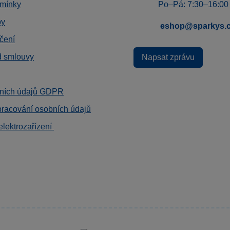
mínky
Po–Pá: 7:30–16:00
by
eshop@sparkys.
čení
d smlouvy
Napsat zprávu
ních údajů GDPR
pracování osobních údajů
elektrozařízení