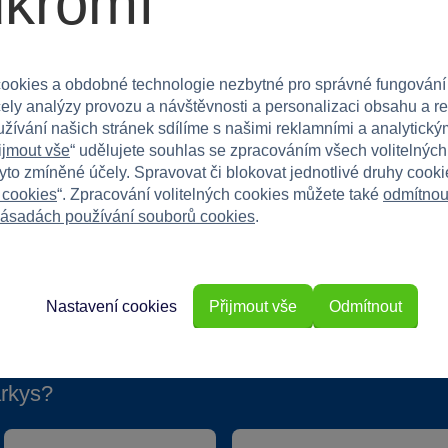
ukromí
 hodí na narozeninové oslavy a jiné zábavné akce.
íky!
ookies a obdobné technologie nezbytné pro správné fungování
rtem a přeneste děti do světa zábavy a radosti!
čely analýzy provozu a návštěvnosti a personalizaci obsahu a r
užívání našich stránek sdílíme s našimi reklamními a analytickým
ijmout vše
“ udělujete souhlas se zpracováním všech volitelnýc
tyto zmíněné účely. Spravovat či blokovat jednotlivé druhy cook
 cookies
“. Zpracování volitelných cookies můžete také
odmítnou
ásadách používání souborů cookies
.
Nastavení cookies
Přijmout vše
Odmítnout
rkys?