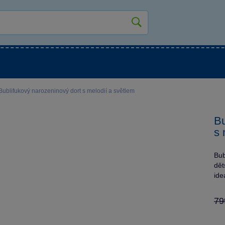
kluky
Pro holky
Pro nejmenší
NOVINKY
ublifukový narozeninový dort s melodií a světlem
Bu
s 
Bub
dět
ide
79