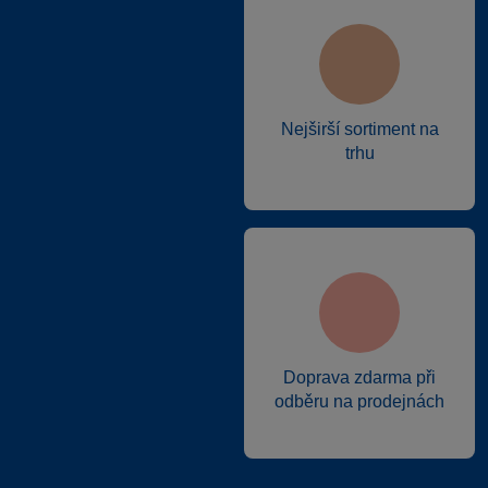
Nejširší sortiment na
trhu
Doprava zdarma při
odběru na prodejnách