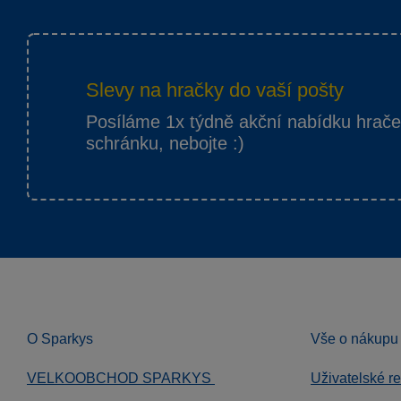
Slevy na hračky do vaší pošty
Posíláme 1x týdně akční nabídku hrač
schránku, nebojte :)
O Sparkys
Vše o nákupu
VELKOOBCHOD SPARKYS
Uživatelské r