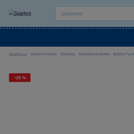
Kategorie
Venkovní hračky
LEGO®
Pro 
Sparkys.cz
·
Venkovní hračky
·
Bublifuky
·
Bublifukové pistole
·
Bubble Fun B
−25 %