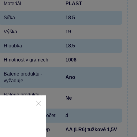
Materiál
PLAST
Šířka
18.5
Výška
19
Hloubka
18.5
Hmotnost v gramech
1008
Baterie produktu -
Ano
vyžaduje
Baterie produktu -
Ne
součást balení
Baterie produktu - počet
4
Baterie produktu - typ
AA (LR6) tužkové 1,5V