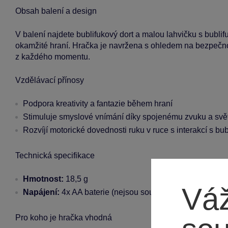
Obsah balení a design
V balení najdete bublifukový dort a malou lahvičku s bubli
okamžité hraní. Hračka je navržena s ohledem na bezpečnost
z každého momentu.
Vzdělávací přínosy
Podpora kreativity a fantazie během hraní
Stimuluje smyslové vnímání díky spojenému zvuku a svě
Rozvíjí motorické dovednosti ruku v ruce s interakcí s bu
Technická specifikace
Hmotnost:
18,5 g
Váž
Napájení:
4x AA baterie (nejsou součástí balení)
Pro koho je hračka vhodná