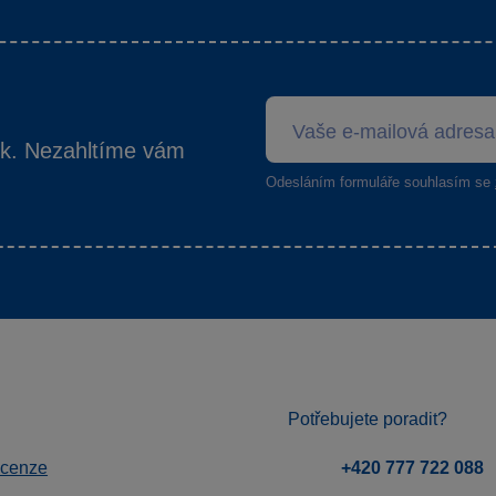
ek. Nezahltíme vám
Odesláním formuláře souhlasím se
Potřebujete poradit?
ecenze
+420 777 722 088