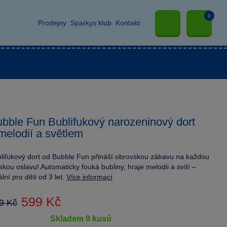
0
Prodejny
Sparkys klub
Kontakt
bble Fun Bublifukový narozeninový dort
melodií a světlem
lifukový dort od Bubble Fun přináší obrovskou zábavu na každou
skou oslavu! Automaticky fouká bubliny, hraje melodii a svítí –
ální pro děti od 3 let.
Více informací
599 Kč
9 Kč
skladem 9 kusů