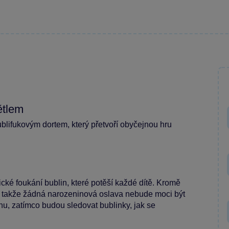
ětlem
lifukovým dortem, který přetvoří obyčejnou hru
cké foukání bublin, které potěší každé dítě. Kromě
“, takže žádná narozeninová oslava nebude moci být
chu, zatímco budou sledovat bublinky, jak se