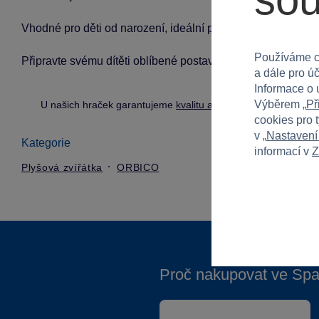
Vhodné pro děti od narození, ideální pro kluky i holky. Sa
Používáme c
Připravte svému dítěti oblíbené postavičky z jeho pohádky,
a dále pro ú
Informace o 
Výběrem „
Př
U našich hraček garantujeme
kvalitu a bezpečnost
.
cookies pro 
v „
Nastavení
Kategorie
informací v
Z
Plyšová zvířátka
ORBICO
Proč nakupovat ve Spa