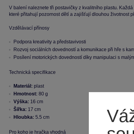
V balení naleznete tři postavičky z kvalitního plastu. Každá
které přitahují pozornost dětí a zajišťují dlouhou životnost př
Vzdělávací přínosy
Podpora kreativity a představivosti
Rozvoj sociálních dovedností a komunikace při hře s ka
Posílení motorických dovedností díky manipulaci s malým
Technická specifikace
Materiál:
plast
Hmotnost:
80 g
Výška:
16 cm
Váž
Šířka:
17 cm
Hloubka:
5.5 cm
so
Pro koho je hračka vhodná