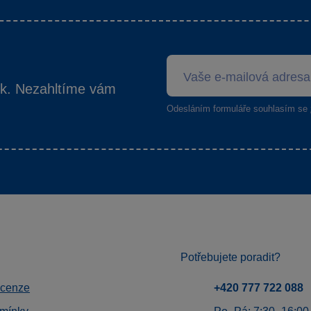
ek. Nezahltíme vám
Odesláním formuláře souhlasím se
Potřebujete poradit?
ecenze
+420 777 722 088