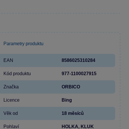
Parametry produktu
EAN
8586025310284
Kód produktu
977-1100027915
Značka
ORBICO
Licence
Bing
Věk od
18 měsíců
Pohlaví
HOLKA, KLUK