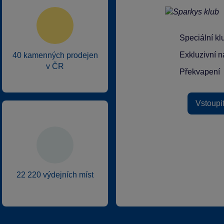
Speciální k
Exkluzivní n
40 kamenných prodejen
v ČR
Překvapení
Vstoupi
22 220 výdejních míst