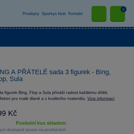
0
Prodejny
Sparkys klub
Kontakt
NG A PŘÁTELÉ sada 3 figurek - Bing,
op, Sula
a figurek Bing, Flop a Sula přináší radost každému dítěti.
fektní pro malé dlaně a z kvalitního materiálu.
Více informací
99 Kč
poslední kus skladem
yní dostupné pouze na prodejnách