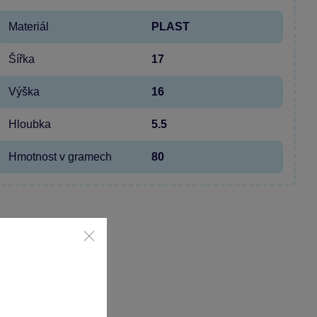
Materiál
PLAST
Šířka
17
Výška
16
Hloubka
5.5
Hmotnost v gramech
80