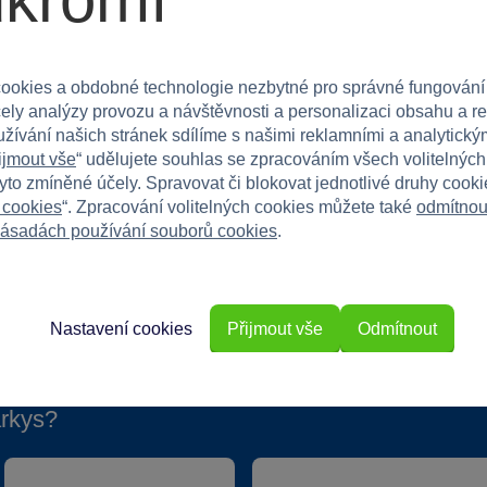
da figurek je skvělým doplňkem do dětského pokoje.
ookies a obdobné technologie nezbytné pro správné fungování
 které mu přinesou spoustu zábavy a radosti!
čely analýzy provozu a návštěvnosti a personalizaci obsahu a r
užívání našich stránek sdílíme s našimi reklamními a analytickým
ijmout vše
“ udělujete souhlas se zpracováním všech volitelnýc
tyto zmíněné účely. Spravovat či blokovat jednotlivé druhy cook
 cookies
“. Zpracování volitelných cookies můžete také
odmítnou
ásadách používání souborů cookies
.
Nastavení cookies
Přijmout vše
Odmítnout
rkys?