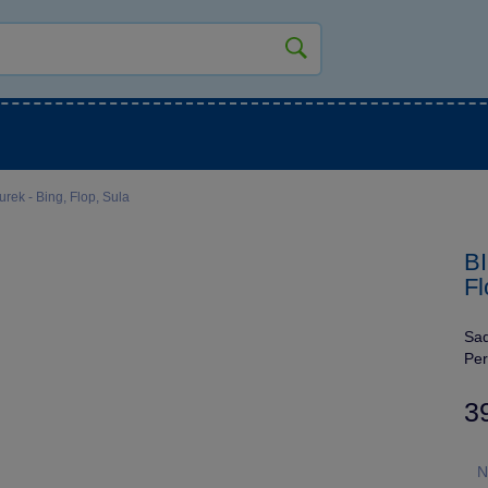
kluky
Pro holky
Pro nejmenší
NOVINKY
ek - Bing, Flop, Sula
BI
Fl
Sad
Per
3
N