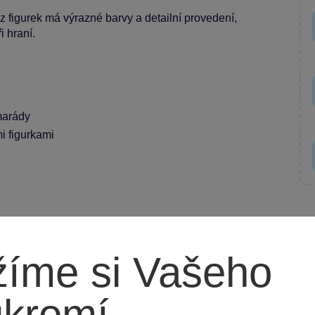
 z figurek má výrazné barvy a detailní provedení,
i hraní.
marády
i figurkami
íme si Vašeho
ukromí