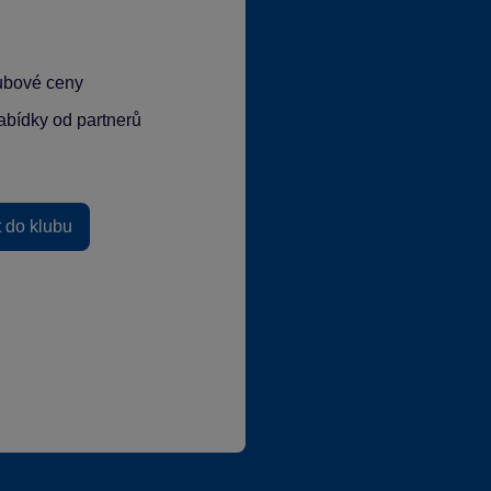
lubové ceny
abídky od partnerů
t do klubu