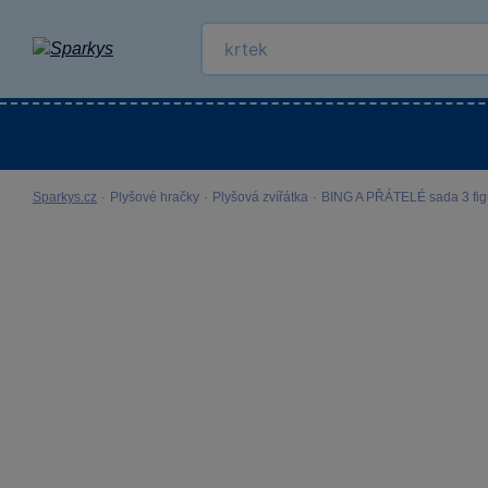
Kategorie
Venkovní hračky
LEGO®
Pro 
Sparkys.cz
·
Plyšové hračky
·
Plyšová zvířátka
·
BING A PŘÁTELÉ sada 3 figur