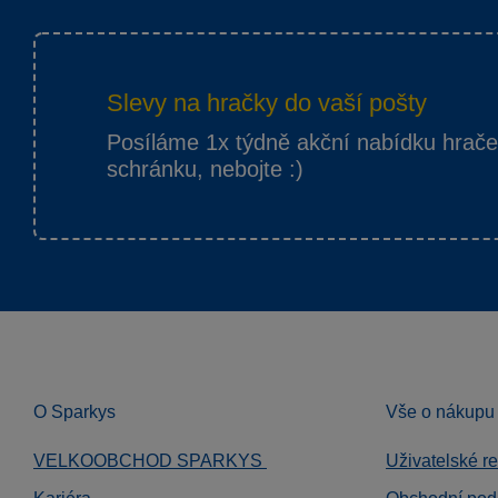
Slevy na hračky do vaší pošty
Posíláme 1x týdně akční nabídku hrač
schránku, nebojte :)
O Sparkys
Vše o nákupu
VELKOOBCHOD SPARKYS
Uživatelské r