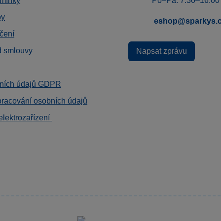
mínky
Po–Pá: 7:30–16:00
by
eshop@sparkys.
čení
d smlouvy
Napsat zprávu
ních údajů GDPR
pracování osobních údajů
elektrozařízení