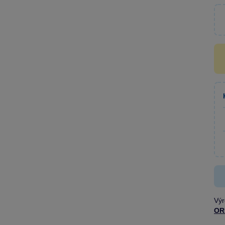
Výr
OR