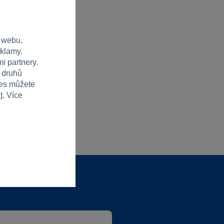
 webu,
eklamy.
i partnery.
h druhů
ies můžete
t
. Více