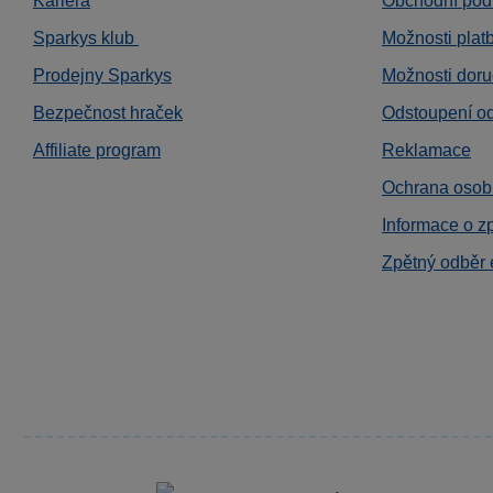
Kariéra
Obchodní pod
Sparkys klub
Možnosti plat
Prodejny Sparkys
Možnosti doru
Bezpečnost hraček
Odstoupení o
Affiliate program
Reklamace
Ochrana osob
Informace o z
Zpětný odběr 