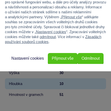
pro správné fungování webu, a dále pro účely analýzy provozu
a návštěvnosti a personalizaci obsahu a reklamy. Informace
Licence
Zdeněk Miler
o užívání našich stránek sdílíme s našimi reklamními
a analytickými partnery. Výběrem „
Přijmout vše
“ udělujete
Řada
Krteček
souhlas se zpracováním všech volitelných druhů cookies
pro tyto zmíněné účely. Spravovat či blokovat jednotlivé druhy
Věk od
3
cookies můžete v „
Nastavení cookies
“. Zpracování volitelných
cookies můžete také
odmítnout
. Více informací v
Zásadách
Pohlaví
HOLKA, KLUK
používání souborů cookies
.
Materiál
PLYŠ
Nastavení cookies
Přijmout vše
Odmítnout
Šířka
11
Výška
30
Hloubka
10
Hmotnost v gramech
51