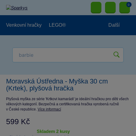
0
Venkovní hračky
LEGO®
Další
Pro kluky
Pro holky
Pro nejmenší
NOVINKY
Moravská Ústředna - Myška 30 cm
(Krtek), plyšová hračka
Plyšová myška ze série 'Krtkovi kamarádi' je ideální hračkou pro děti všech
věkových kategorií. Bezpečná a certifikovaná hračka vyrobená ručně
v České republice.
Více informací
599 Kč
skladem 2 kusy