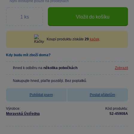
Nyní dostupné pouze na prodejnách
Vložit do košíku
Koupí produktu získáte
29
kaček
.
Kdy budu mít zboží doma?
Ihned k odběru na
několika pobočkách
Zobrazit
Nakupujte hned, plaťte později. Bez poplatků.
Pohlídat psem
Poslat přátelům
Výrobce:
Kód produktu:
Moravská Ústředna
52-45908A