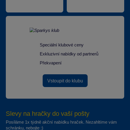
Speciální klubové ceny
Exkluzivní nabídky od partnerů
Překvapení
Vstoupit do klubu
Slevy na hračky do vaší pošty
Posíláme 1x týdně akční nabídku hraček. Nezahltíme vám
schránku, nebojte :)