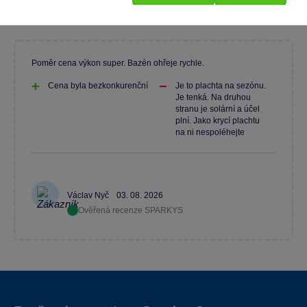
Poměr cena výkon super. Bazén ohřeje rychle.
Cena byla bezkonkurenční
Je to plachta na sezónu.
Je tenká. Na druhou
stranu je solární a účel
plní. Jako krycí plachtu
na ni nespoléhejte
Václav Nyč
03. 08. 2026
Ověřená recenze SPARKYS