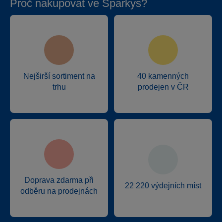
Proč nakupovat ve Sparkys?
Nejširší sortiment na
40 kamenných
trhu
prodejen v ČR
Doprava zdarma při
22 220 výdejních míst
odběru na prodejnách