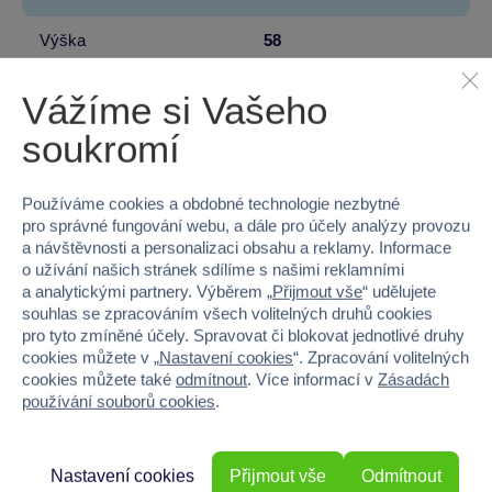
Výška
58
Hloubka
19
Vážíme si Vašeho
soukromí
Hmotnost v gramech
1147
Používáme cookies a obdobné technologie nezbytné
pro správné fungování webu, a dále pro účely analýzy provozu
a návštěvnosti a personalizaci obsahu a reklamy. Informace
80 %
o užívání našich stránek sdílíme s našimi reklamními
a analytickými partnery. Výběrem „
Přijmout vše
“ udělujete
Průměr z 1 hodnocení
souhlas se zpracováním všech volitelných druhů cookies
pro tyto zmíněné účely. Spravovat či blokovat jednotlivé druhy
100 % zákazníků doporučuje
cookies můžete v „
Nastavení cookies
“. Zpracování volitelných
cookies můžete také
odmítnout
. Více informací v
Zásadách
používání souborů cookies
.
Máte zkušenost s tímto zbožím?
Napište recenzi a pomozte ostatním s výběrem.
Nastavení cookies
Přijmout vše
Odmítnout