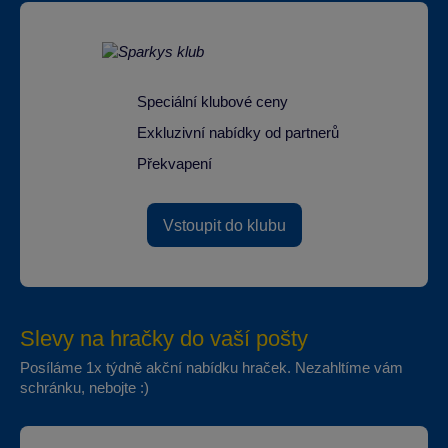
Speciální klubové ceny
Exkluzivní nabídky od partnerů
Překvapení
Vstoupit do klubu
Slevy na hračky do vaší pošty
Posíláme 1x týdně akční nabídku hraček. Nezahltíme vám
schránku, nebojte :)