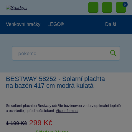
0
Venkovní hračky
LEGO®
Další
Pro kluky
Pro holky
Pro nejmenší
NOVINKY
BESTWAY 58252 - Solarní plachta
na bazén 417 cm modrá kulatá
Se solární plachtou Bestway udržíte bazénovou vodu v optimální teplotě
a ochráníte ji před nečistotami.
Více informací
299 Kč
1 199 Kč