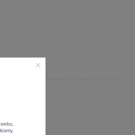
 webu,
eklamy.