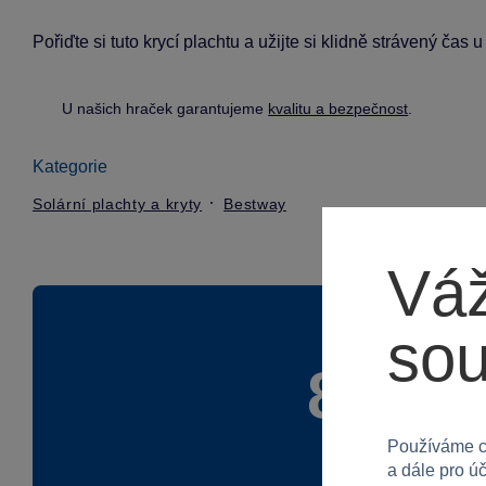
Pořiďte si tuto krycí plachtu a užijte si klidně strávený čas
U našich hraček garantujeme
kvalitu a bezpečnost
.
Kategorie
Solární plachty a kryty
Bestway
Váž
so
80 %
Používáme c
a dále pro ú