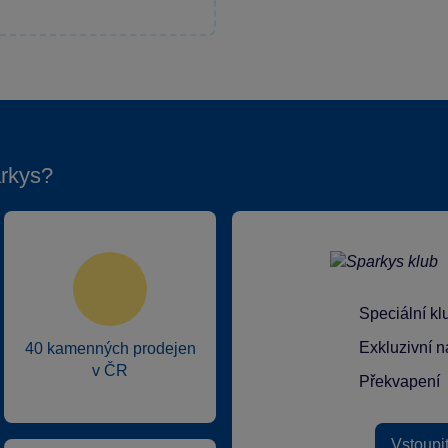
rkys?
Speciální k
Exkluzivní n
40 kamenných prodejen
v ČR
Překvapení
Vstoupi