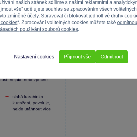
užívání našich stránek sdílíme s našimi reklamními a analytickým
Máte 
ijmout vše
“ udělujete souhlas se zpracováním všech volitelnýc
Napište r
tyto zmíněné účely. Spravovat či blokovat jednotlivé druhy cook
e
 cookies
“. Zpracování volitelných cookies můžete také
odmítnou
ásadách používání souborů cookies
.
Nastavení cookies
Přijmout vše
Odmítnout
ně ohřívá vodu, snad ten plast
pouští nějaké nebezpečné
slabá karabinka
k utažení, povoluje,
nejde utáhnout více