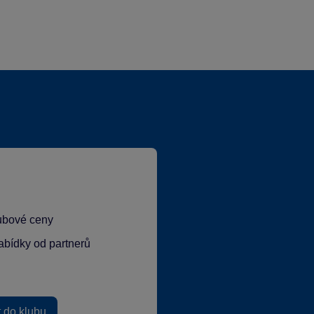
lubové ceny
abídky od partnerů
t do klubu