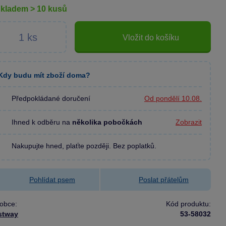
skladem > 10 kusů
Vložit do košíku
Kdy budu mít zboží doma?
Předpokládané doručení
Od pondělí 10.08.
Ihned k odběru na
několika pobočkách
Zobrazit
Nakupujte hned, plaťte později. Bez poplatků.
Pohlídat psem
Poslat přátelům
obce:
Kód produktu:
stway
53-58032