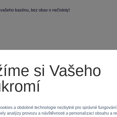
 u vašeho bazénu, bez obav o nečistoty!
íme si Vašeho
ukromí
ookies a obdobné technologie nezbytné pro správné fungování
čely analýzy provozu a návštěvnosti a personalizaci obsahu a r