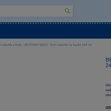
kluky
Pro holky
Pro nejmenší
NOVINKY
í plachty a kryty
·
BESTWAY 58032 - Krycí plachta na bazén 244 cm
BE
2
Uni
neč
obv
39