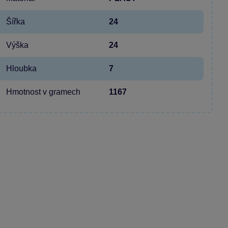
Šířka
24
Výška
24
Hloubka
7
Hmotnost v gramech
1167