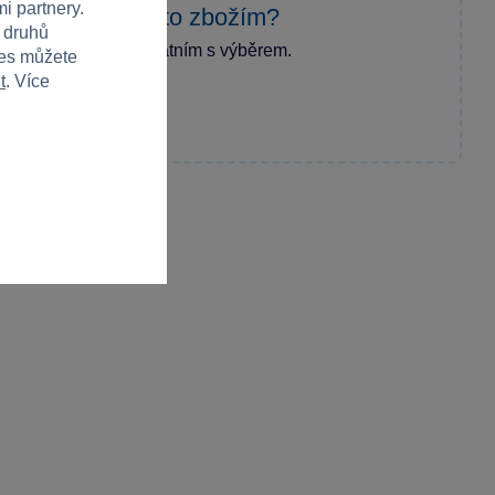
i partnery.
zkušenost s tímto zbožím?
h druhů
ecenzi a pomozte ostatním s výběrem.
ies můžete
t
. Více