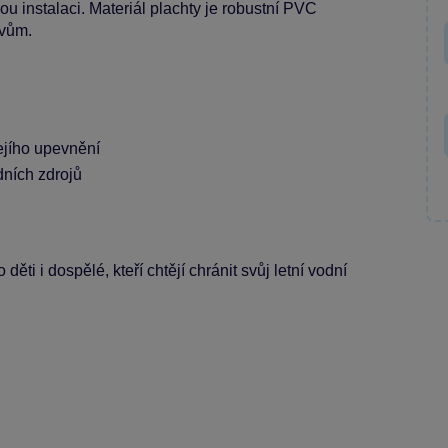
u instalaci. Materiál plachty je robustní PVC
ivům.
ejího upevnění
dních zdrojů
ěti i dospělé, kteří chtějí chránit svůj letní vodní