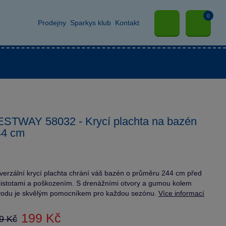
0
Prodejny
Sparkys klub
Kontakt
STWAY 58032 - Krycí plachta na bazén
44 cm
verzální krycí plachta chrání váš bazén o průměru 244 cm před
istotami a poškozením. S drenážními otvory a gumou kolem
odu je skvělým pomocníkem pro každou sezónu.
Více informací
199 Kč
9 Kč