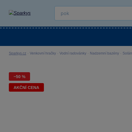
Kategorie
Venkovní hračky
LEGO®
Pro 
Sparkys.cz
·
Venkovní hračky
·
Vodní radovánky
·
Nadzemní bazény
·
Solárn
−50 %
AKČNÍ CENA