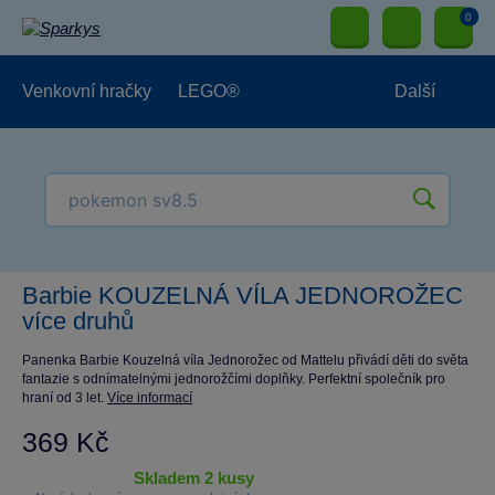
0
Venkovní hračky
LEGO®
Další
Pro kluky
Pro holky
Pro nejmenší
NOVINKY
Barbie KOUZELNÁ VÍLA JEDNOROŽEC
více druhů
Panenka Barbie Kouzelná víla Jednorožec od Mattelu přivádí děti do světa
fantazie s odnímatelnými jednorožčími doplňky. Perfektní společník pro
hraní od 3 let.
Více informací
369 Kč
skladem 2 kusy