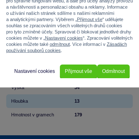
pro správné fungování webu, a dále pro účely analýzy provozu
Licence
Mattel
a návštěvnosti a personalizaci obsahu a reklamy. Informace
o užívání našich stránek sdílíme s našimi reklamními
Řada
Barbie
a analytickými partnery. Výběrem „
Přijmout vše
“ udělujete
souhlas se zpracováním všech volitelných druhů cookies
pro tyto zmíněné účely. Spravovat či blokovat jednotlivé druhy
Věk od
3
cookies můžete v „
Nastavení cookies
“. Zpracování volitelných
cookies můžete také
odmítnout
. Více informací v
Zásadách
Pohlaví
HOLKA
používání souborů cookies
.
Materiál
PLAST
Nastavení cookies
Přijmout vše
Odmítnout
Šířka
31.5
Výška
34
Hloubka
13
Hmotnost v gramech
179