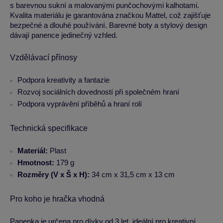
s barevnou sukní a malovanými punčochovými kalhotami.
Kvalita materiálu je garantována značkou Mattel, což zajišťuje
bezpečné a dlouhé používání. Barevné boty a stylový design
dávají panence jedinečný vzhled.
Vzdělávací přínosy
Podpora kreativity a fantazie
Rozvoj sociálních dovedností při společném hraní
Podpora vyprávění příběhů a hraní rolí
Technická specifikace
Materiál:
Plast
Hmotnost:
179 g
Rozměry (V x Š x H):
34 cm x 31,5 cm x 13 cm
Pro koho je hračka vhodná
Panenka je určena pro dívky od 3 let, ideální pro kreativní