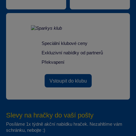
Speciální klubové ceny
Exkluzivní nabídky od partnerů
Překvapení
Vstoupit do klubu
Slevy na hračky do vaší pošty
Posíláme 1x týdně akční nabídku hraček. Nezahltíme vám
schránku, nebojte :)