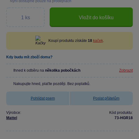
Nyní dostupné pouze na prodejnách
Vložit do košíku
Koupí produktu získáte
18
kaček
.
Kdy budu mít zboží doma?
Ihned k odběru na
několika pobočkách
Zobrazit
Nakupujte hned, plaťte později. Bez poplatků.
Pohlídat psem
Poslat přátelům
Výrobce:
Kód produktu:
Mattel
73-HGR18