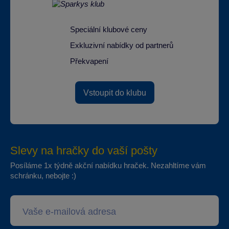
Speciální klubové ceny
Exkluzivní nabídky od partnerů
Překvapení
Vstoupit do klubu
Slevy na hračky do vaší pošty
Posíláme 1x týdně akční nabídku hraček. Nezahltíme vám
schránku, nebojte :)