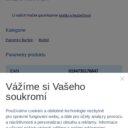
U našich hraček garantujeme
kvalitu a bezpečnost
.
Kategorie
Panenky Barbie
Mattel
Parametry produktu
EAN
0194735176847
Vážíme si Vašeho
Kód produktu
73-HRH14
soukromí
Značka
Mattel
Licence
Mattel
Používáme cookies a obdobné technologie nezbytné
pro správné fungování webu, a dále pro účely analýzy provozu
Řada
Barbie
a návštěvnosti a personalizaci obsahu a reklamy. Informace
o užívání našich stránek sdílíme s našimi reklamními