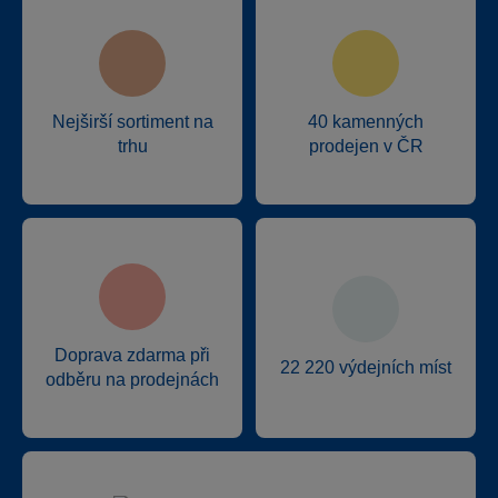
Nejširší sortiment na
40 kamenných
trhu
prodejen v ČR
Doprava zdarma při
22 220 výdejních míst
odběru na prodejnách