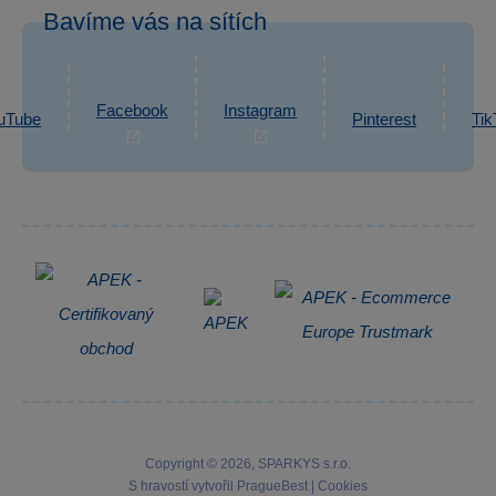
Odstoupení od smlouvy
Bavíme vás na sítích
eshop@sparkys.cz
Reklamace
Ochrana osobních údajů GDPR
Napsat zprávu
Informace o zpracování osobních údajů
Facebook
Instagram
uTube
Pinterest
Tik
Zpětný odběr elektrozařízení
Copyright © 2026, SPARKYS s.r.o.
S hravostí vytvořil
PragueBest
|
Cookies