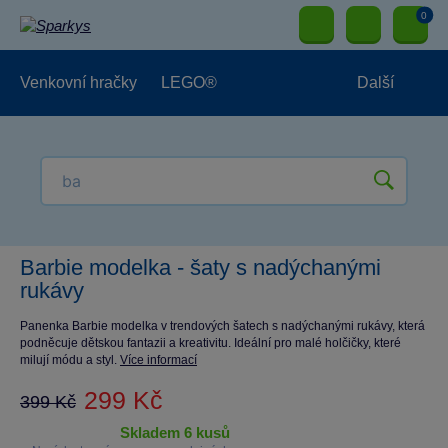
0
Venkovní hračky
LEGO®
Další
Pro kluky
Pro holky
Pro nejmenší
NOVINKY
Barbie modelka - šaty s nadýchanými
rukávy
Panenka Barbie modelka v trendových šatech s nadýchanými rukávy, která
podněcuje dětskou fantazii a kreativitu. Ideální pro malé holčičky, které
milují módu a styl.
Více informací
299 Kč
399 Kč
skladem 6 kusů