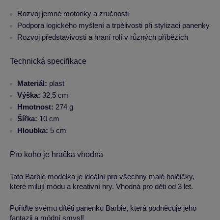
Rozvoj jemné motoriky a zručnosti
Podpora logického myšlení a trpělivosti při stylizaci panenky
Rozvoj představivosti a hraní rolí v různých příbězích
Technická specifikace
Materiál:
plast
Výška:
32,5 cm
Hmotnost:
274 g
Šířka:
10 cm
Hloubka:
5 cm
Pro koho je hračka vhodná
Tato Barbie modelka je ideální pro všechny malé holčičky,
které milují módu a kreativní hry. Vhodná pro děti od 3 let.
Pořiďte svému dítěti panenku Barbie, která podněcuje jeho
fantazii a módní smysl!