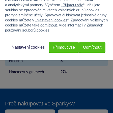
a analytickými partnery. Výběrem „
Přijmout vše
“ udělujete
Věk od
3
souhlas se zpracováním všech volitelných druhů cookies
pro tyto zmíněné účely. Spravovat či blokovat jednotlivé druhy
Pohlaví
HOLKA
cookies můžete v „
Nastavení cookies
“. Zpracování volitelných
cookies můžete také
odmítnout
. Více informací v
Zásadách
Materiál
PLAST
používání souborů cookies
.
Šířka
10
Nastavení cookies
Přijmout vše
Odmítnout
Výška
32.5
Hloubka
5
Hmotnost v gramech
274
Proč nakupovat ve Sparkys?