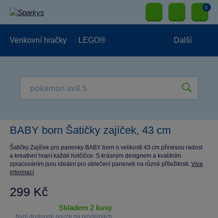
0
Venkovní hračky
LEGO®
Další
Pro kluky
Pro holky
Pro nejmenší
NOVINKY
BABY born Šatičky zajíček, 43 cm
Šatičky Zajíček pro panenky BABY born o velikosti 43 cm přinesou radost
a kreativní hraní každé holčičce. S krásným designem a kvalitním
zpracováním jsou ideální pro oblečení panenek na různé příležitosti.
Více
informací
299 Kč
skladem 2 kusy
Nyní dostupné pouze na prodejnách