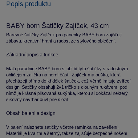
Popis produktu
BABY born Šatičky Zajíček, 43 cm
Barevné šatičky Zajíček pro panenky BABY born zajišťují
zábavu, kreativní hraní a radost ze stylového oblečení.
Základní popis a funkce
Malá parádnice BABY born si oblíbí tyto šatičky s radostným
obličejem zajíčka na horní části. Zajíček má ouška, která
přecházejí přímo do křidélek šatiček, což věrně imituje zvířecí
design. Šatičky obsahují 2v1 tričko s dlouhým rukávem, pod
nímž je krásná plisovaná sukýnka, kterou si dokázal některý
šikovný návrhář důvtipně složit.
Obsah balení a design
V balení naleznete šatičky včetně ramínka na zavěšení.
Materiál je kvalitní a šetrný, takže zajišťuje bezpečné nošení