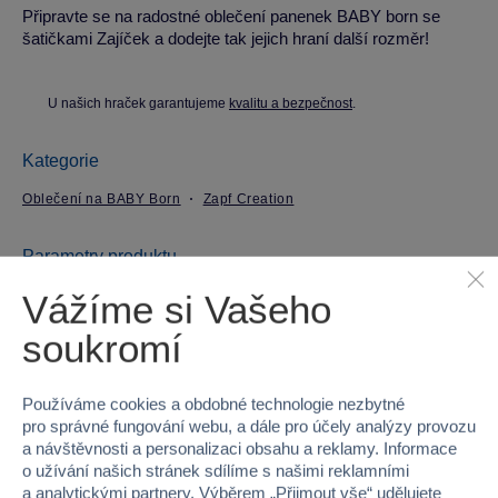
Připravte se na radostné oblečení panenek BABY born se
šatičkami Zajíček a dodejte tak jejich hraní další rozměr!
U našich hraček garantujeme
kvalitu a bezpečnost
.
Kategorie
Oblečení na BABY Born
Zapf Creation
Parametry produktu
Vážíme si Vašeho
EAN
4001167832868
soukromí
Kód produktu
939-832868
Používáme cookies a obdobné technologie nezbytné
Značka
Zapf Creation
pro správné fungování webu, a dále pro účely analýzy provozu
a návštěvnosti a personalizaci obsahu a reklamy. Informace
Řada
BABY born®
o užívání našich stránek sdílíme s našimi reklamními
a analytickými partnery. Výběrem „
Přijmout vše
“ udělujete