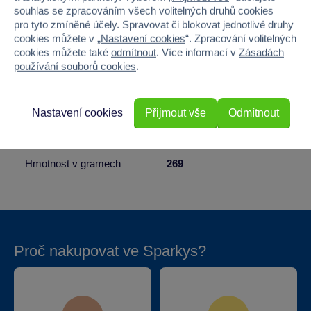
souhlas se zpracováním všech volitelných druhů cookies
Věk od
3
pro tyto zmíněné účely. Spravovat či blokovat jednotlivé druhy
cookies můžete v „
Nastavení cookies
“. Zpracování volitelných
Pohlaví
HOLKA
cookies můžete také
odmítnout
. Více informací v
Zásadách
používání souborů cookies
.
Šířka
19
Výška
28.5
Nastavení cookies
Přijmout vše
Odmítnout
Hloubka
0.5
Hmotnost v gramech
269
Proč nakupovat ve Sparkys?