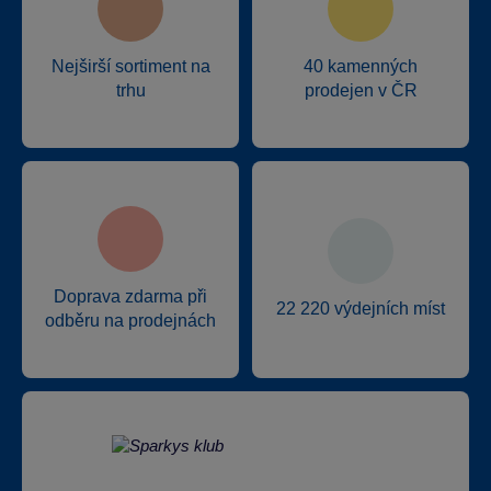
Nejširší sortiment na
40 kamenných
trhu
prodejen v ČR
Doprava zdarma při
22 220 výdejních míst
odběru na prodejnách