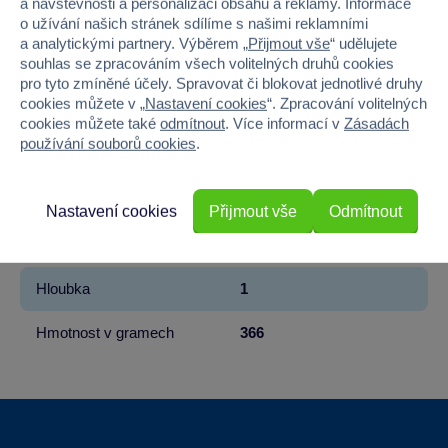
a návštěvnosti a personalizaci obsahu a reklamy. Informace
o užívání našich stránek sdílíme s našimi reklamními
Značka
Zapf Creation
a analytickými partnery. Výběrem „
Přijmout vše
“ udělujete
souhlas se zpracováním všech volitelných druhů cookies
Řada
BABY born®
pro tyto zmíněné účely. Spravovat či blokovat jednotlivé druhy
cookies můžete v „
Nastavení cookies
“. Zpracování volitelných
Věk od
3
cookies můžete také
odmítnout
. Více informací v
Zásadách
používání souborů cookies
.
Pohlaví
HOLKA
Šířka
28
Nastavení cookies
Přijmout vše
Odmítnout
Výška
40
Hloubka
1
Hmotnost v gramech
366