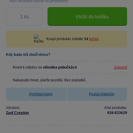
Nyní dostupné pouze na prodejnách
Vložit do košíku
Koupí produktu získáte
14
kaček
.
Kdy budu mít zboží doma?
Ihned k odběru na
několika pobočkách
Zobrazit
Nakupujte hned, plaťte později. Bez poplatků.
Pohlídat psem
Poslat přátelům
Výrobce:
Kód produktu:
Zapf Creation
939-833629