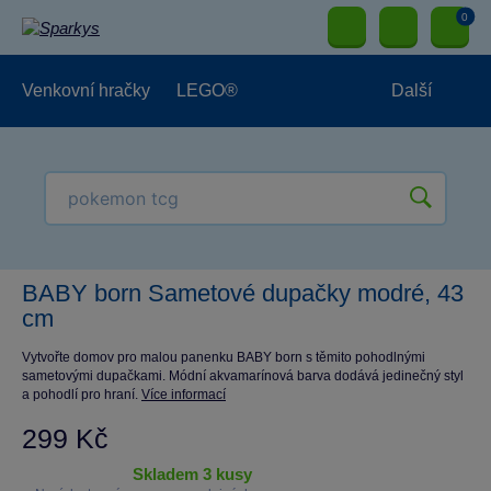
0
Venkovní hračky
LEGO®
Další
Pro kluky
Pro holky
Pro nejmenší
NOVINKY
BABY born Sametové dupačky modré, 43
cm
Vytvořte domov pro malou panenku BABY born s těmito pohodlnými
sametovými dupačkami. Módní akvamarínová barva dodává jedinečný styl
a pohodlí pro hraní.
Více informací
299 Kč
skladem 3 kusy