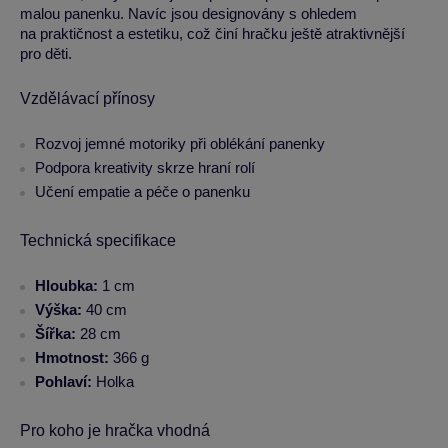
malou panenku. Navíc jsou designovány s ohledem
na praktičnost a estetiku, což činí hračku ještě atraktivnější
pro děti.
Vzdělávací přínosy
Rozvoj jemné motoriky při oblékání panenky
Podpora kreativity skrze hraní rolí
Učení empatie a péče o panenku
Technická specifikace
Hloubka:
1 cm
Výška:
40 cm
Šířka:
28 cm
Hmotnost:
366 g
Pohlaví:
Holka
Pro koho je hračka vhodná