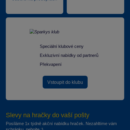
Speciální klubové ceny
Exkluzivní nabídky od partnerů
Překvapení
Vstoupit do klubu
Slevy na hračky do vaší pošty
Posíláme 1x týdně akční nabídku hraček. Nezahltíme vám
schránku, nebojte :)