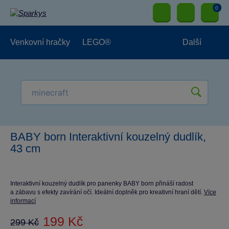
0
Venkovní hračky
LEGO®
Další
Pro kluky
Pro holky
Pro nejmenší
NOVINKY
BABY born Interaktivní kouzelný dudlík,
43 cm
Interaktivní kouzelný dudlík pro panenky BABY born přináší radost
a zábavu s efekty zavírání očí. Ideální doplněk pro kreativní hraní dětí.
Více
informací
199 Kč
299 Kč