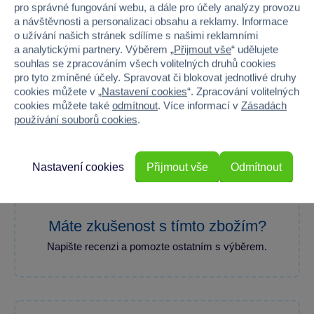
Baterie produktu - počet
3
pro správné fungování webu, a dále pro účely analýzy provozu
a návštěvnosti a personalizaci obsahu a reklamy. Informace
Baterie produktu - typ
LR44/AG13 1,5V
o užívání našich stránek sdílíme s našimi reklamními
a analytickými partnery. Výběrem „
Přijmout vše
“ udělujete
souhlas se zpracováním všech volitelných druhů cookies
pro tyto zmíněné účely. Spravovat či blokovat jednotlivé druhy
cookies můžete v „
Nastavení cookies
“. Zpracování volitelných
cookies můžete také
odmítnout
. Více informací v
Zásadách
100 %
používání souborů cookies
.
Průměr z 2 hodnocení
100 % zákazníků doporučuje
Nastavení cookies
Přijmout vše
Odmítnout
Máte zkušenost s tímto zbožím?
Napište recenzi a pomozte ostatním s výběrem.