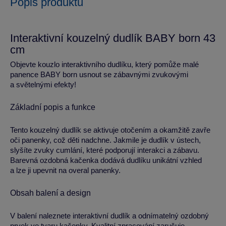
Popis produktu
Interaktivní kouzelný dudlík BABY born 43
cm
Objevte kouzlo interaktivního dudlíku, který pomůže malé
panence BABY born usnout se zábavnými zvukovými
a světelnými efekty!
Základní popis a funkce
Tento kouzelný dudlík se aktivuje otočením a okamžitě zavře
oči panenky, což děti nadchne. Jakmile je dudlík v ústech,
slyšíte zvuky cumlání, které podporují interakci a zábavu.
Barevná ozdobná kačenka dodává dudlíku unikátní vzhled
a lze ji upevnit na overal panenky.
Obsah balení a design
V balení naleznete interaktivní dudlík a odnímatelný ozdobný
prvek ve tvaru kačenky. Kvalitní zpracování zaručuje