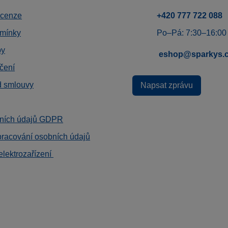
ecenze
+420 777 722 088
mínky
Po–Pá: 7:30–16:00
by
eshop@sparkys.
čení
d smlouvy
Napsat zprávu
ních údajů GDPR
pracování osobních údajů
elektrozařízení