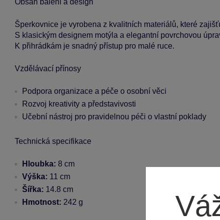
Obsah balení a design
Šperkovnice je vyrobena z kvalitních materiálů, které zajišťu
S klasickým designem motýla a elegantní povrchovou úpra
K přihrádkám je snadný přístup pro malé ruce.
Vzdělávací přínosy
Podpora organizace a péče o osobní věci
Rozvoj kreativity a představivosti
Učební nástroj pro pravidelnou péči o vlastní poklady
Technická specifikace
Hloubka:
8 cm
Výška:
11 cm
Šířka:
14.8 cm
Váž
Hmotnost:
242 g