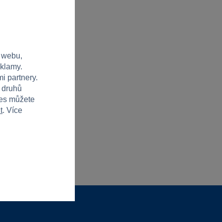
 webu,
eklamy.
i partnery.
h druhů
ies můžete
t
. Více