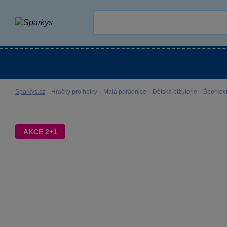
Kategorie
Venkovní hračky
LEGO®
Pro 
Sparkys.cz
·
Hračky pro holky
·
Malá parádnice
·
Dětská bižuterie
·
Šperkov
AKCE 2+1