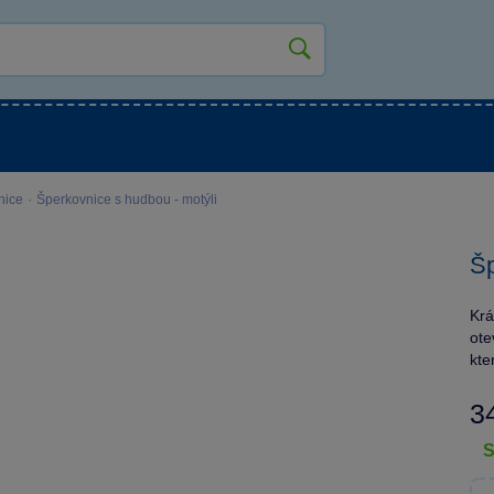
kluky
Pro holky
Pro nejmenší
NOVINKY
nice
·
Šperkovnice s hudbou - motýli
Šp
Krá
ote
kte
3