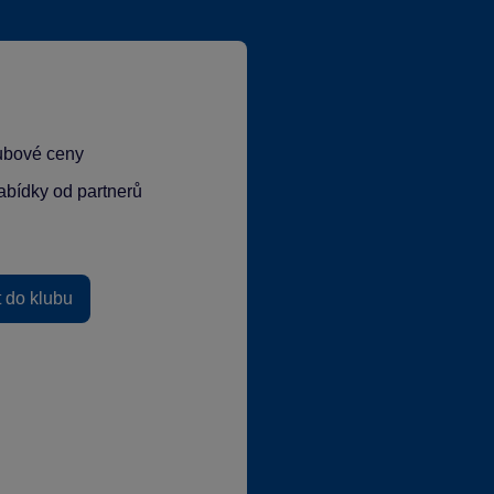
lubové ceny
abídky od partnerů
t do klubu