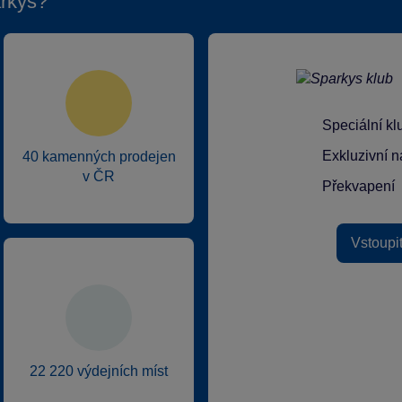
rkys?
Speciální k
Exkluzivní n
40 kamenných prodejen
v ČR
Překvapení
Vstoupi
22 220 výdejních míst