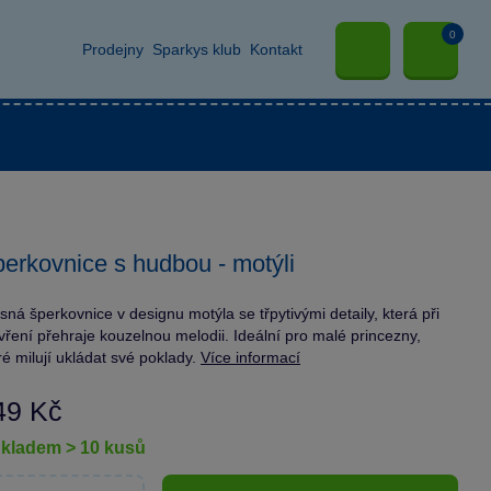
0
Prodejny
Sparkys klub
Kontakt
erkovnice s hudbou - motýli
sná šperkovnice v designu motýla se třpytivými detaily, která při
vření přehraje kouzelnou melodii. Ideální pro malé princezny,
ré milují ukládat své poklady.
Více informací
49 Kč
skladem > 10 kusů