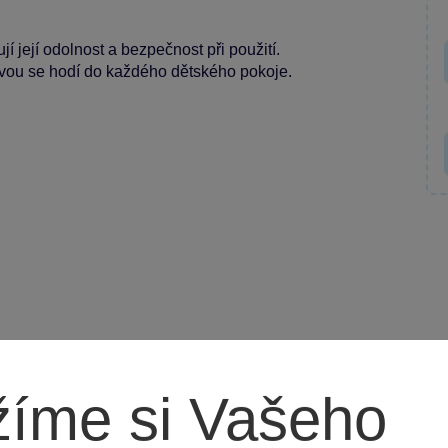
jí její odolnost a bezpečnost při použití.
vou se hodí do každého dětského pokoje.
íme si Vašeho