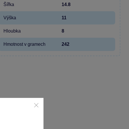
Šířka
14.8
Výška
11
Hloubka
8
Hmotnost v gramech
242