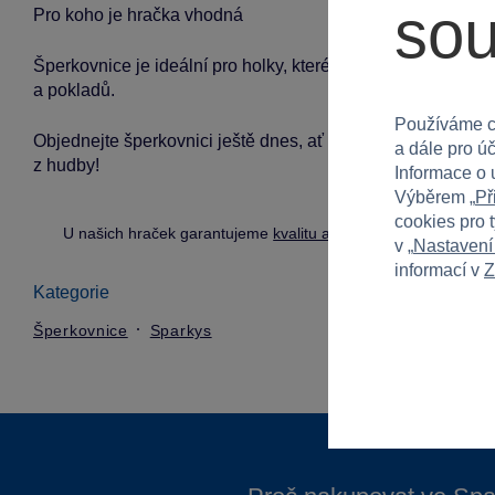
so
Pro koho je hračka vhodná
Šperkovnice je ideální pro holky, které si od 3 let rády hra
a pokladů.
Používáme c
Objednejte šperkovnici ještě dnes, ať vaše malá princezna 
a dále pro ú
z hudby!
Informace o 
Výběrem „
Př
cookies pro 
U našich hraček garantujeme
kvalitu a bezpečnost
.
v „
Nastavení
informací v
Z
Kategorie
Šperkovnice
Sparkys