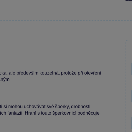
ická, ale především kouzelná, protože při otevření
čným.
ti si mohou uchovávat své šperky, drobnosti
jich fantazii. Hraní s touto šperkovnicí podněcuje