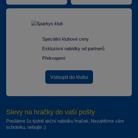
Speciální klubové ceny
Exkluzivní nabídky od partnerů
Překvapení
Vstoupit do klubu
Slevy na hračky do vaší pošty
Posíláme 1x týdně akční nabídku hraček. Nezahltíme vám
schránku, nebojte :)