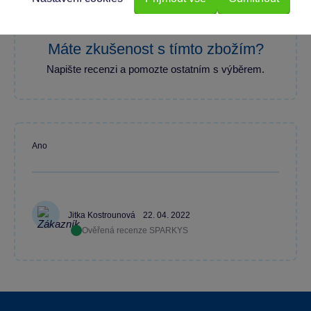
Máte zkušenost s tímto zbožím?
Napište recenzi a pomozte ostatním s výběrem.
Ano
Jitka Kostrounová
22. 04. 2022
Ověřená recenze SPARKYS