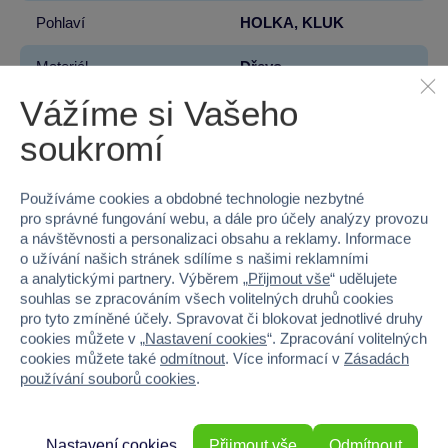
Pohlaví
HOLKA, KLUK
Materiál
Dřevo
Vážíme si Vašeho
Šířka
13
soukromí
Výška
13
Používáme cookies a obdobné technologie nezbytné
Hloubka
2
pro správné fungování webu, a dále pro účely analýzy provozu
a návštěvnosti a personalizaci obsahu a reklamy. Informace
Hmotnost v gramech
49
o užívání našich stránek sdílíme s našimi reklamními
a analytickými partnery. Výběrem „
Přijmout vše
“ udělujete
souhlas se zpracováním všech volitelných druhů cookies
pro tyto zmíněné účely. Spravovat či blokovat jednotlivé druhy
cookies můžete v „
Nastavení cookies
“. Zpracování volitelných
80 %
cookies můžete také
odmítnout
. Více informací v
Zásadách
používání souborů cookies
.
Průměr z 1 hodnocení
100 % zákazníků doporučuje
Nastavení cookies
Přijmout vše
Odmítnout