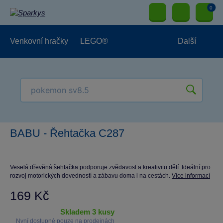
0
Venkovní hračky
LEGO®
Další
Pro kluky
Pro holky
Pro nejmenší
NOVINKY
BABU - Řehtačka C287
Veselá dřevěná šehtačka podporuje zvědavost a kreativitu dětí. Ideální pro
rozvoj motorických dovedností a zábavu doma i na cestách.
Více informací
169 Kč
skladem 3 kusy
Nyní dostupné pouze na prodejnách