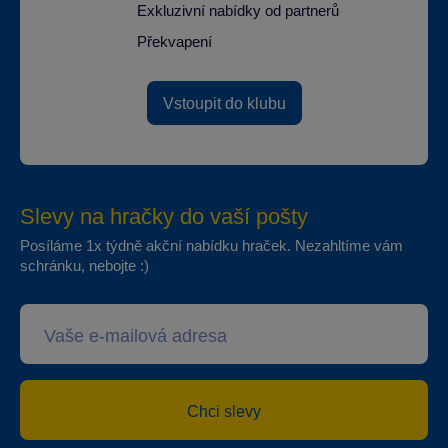
Exkluzivní nabídky od partnerů
Překvapení
Vstoupit do klubu
Slevy na hračky do vaší pošty
Posíláme 1x týdně akční nabídku hraček. Nezahltíme vám
schránku, nebojte :)
Chci slevy