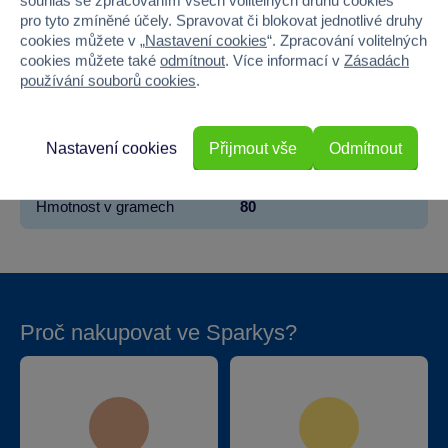
souhlas se zpracováním všech volitelných druhů cookies
pro tyto zmíněné účely. Spravovat či blokovat jednotlivé druhy
Materiál
Dřevo
cookies můžete v „
Nastavení cookies
“. Zpracování volitelných
cookies můžete také
odmítnout
. Více informací v
Zásadách
Šířka
20
používání souborů cookies
.
Výška
3
Nastavení cookies
Přijmout vše
Odmítnout
Hloubka
3
Hmotnost v gramech
80
Proč nakupovat ve Sparkys?