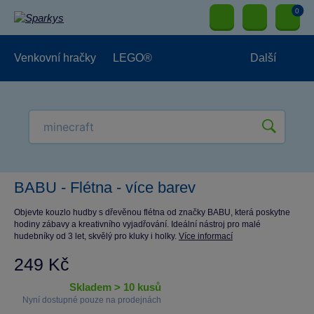
0
Venkovní hračky
LEGO®
Další
Pro kluky
Pro holky
Pro nejmenší
NOVINKY
BABU - Flétna - více barev
Objevte kouzlo hudby s dřevěnou flétna od značky BABU, která poskytne
hodiny zábavy a kreativního vyjadřování. Ideální nástroj pro malé
hudebníky od 3 let, skvělý pro kluky i holky.
Více informací
249 Kč
skladem > 10 kusů
Nyní dostupné pouze na prodejnách