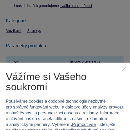
U našich hraček garantujeme
kvalitu a bezpečnost
.
Kategorie
Muzikant
Sparkys
Parametry produktu
EAN
8592525018766
Vážíme si Vašeho
Kód produktu
16TK-B570
soukromí
Značka
Sparkys
Řada
BABU
Používáme cookies a obdobné technologie nezbytné
pro správné fungování webu, a dále pro účely analýzy provozu
a návštěvnosti a personalizaci obsahu a reklamy. Informace
Věk od
3
o užívání našich stránek sdílíme s našimi reklamními
a analytickými partnery. Výběrem „
Přijmout vše
“ udělujete
Pohlaví
HOLKA, KLUK