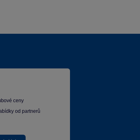
lubové ceny
abídky od partnerů