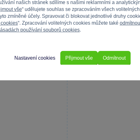
užívání našich stránek sdílíme s našimi reklamními a analytickým
Máte 
ijmout vše
“ udělujete souhlas se zpracováním všech volitelnýc
tyto zmíněné účely. Spravovat či blokovat jednotlivé druhy cook
Napište r
e
 cookies
“. Zpracování volitelných cookies můžete také
odmítnou
ásadách používání souborů cookies
.
Nastavení cookies
Přijmout vše
Odmítnout