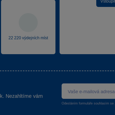
Vstoupi
22 220 výdejních míst
ek. Nezahltíme vám
Odesláním formuláře souhlasím se