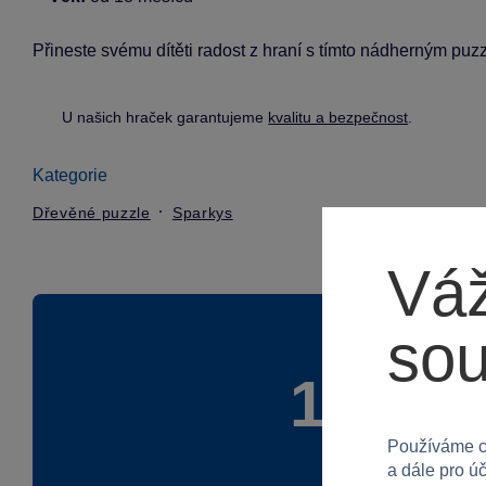
Přineste svému dítěti radost z hraní s tímto nádherným puzz
U našich hraček garantujeme
kvalitu a bezpečnost
.
Kategorie
Dřevěné puzzle
Sparkys
Váž
so
100 %
Používáme c
a dále pro ú