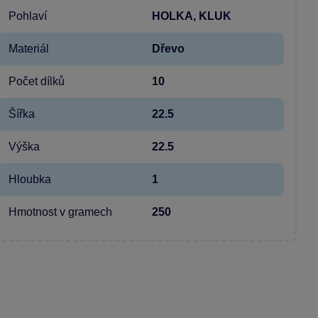
Pohlaví
HOLKA, KLUK
Materiál
Dřevo
Počet dílků
10
Šířka
22.5
Výška
22.5
Hloubka
1
Hmotnost v gramech
250