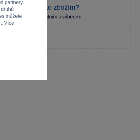
i partnery.
zkušenost s tímto zbožím?
h druhů
ies můžete
ecenzi a pomozte ostatním s výběrem.
t
. Více