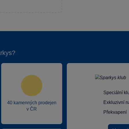
rkys?
Speciální k
Exkluzivní n
40 kamenných prodejen
v ČR
Překvapení