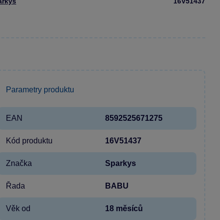
arkys
16V51437
Parametry produktu
EAN
8592525671275
Kód produktu
16V51437
Značka
Sparkys
Řada
BABU
Věk od
18 měsíců