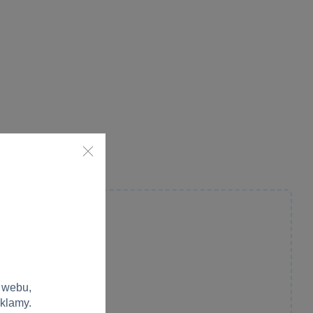
 webu,
eklamy.