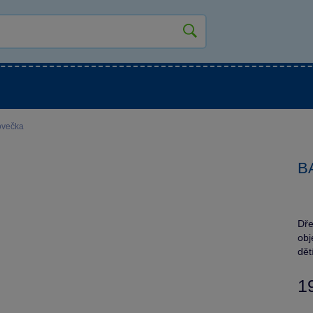
kluky
Pro holky
Pro nejmenší
NOVINKY
ovečka
B
Dře
obj
dět
1