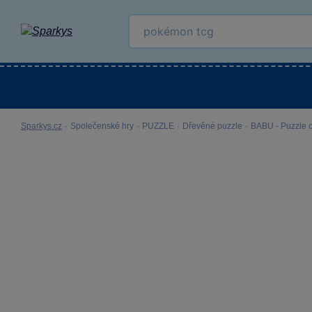
Kategorie
Venkovní hračky
LEGO®
Pro 
Sparkys.cz
·
Společenské hry
·
PUZZLE
·
Dřevěné puzzle
·
BABU - Puzzle 