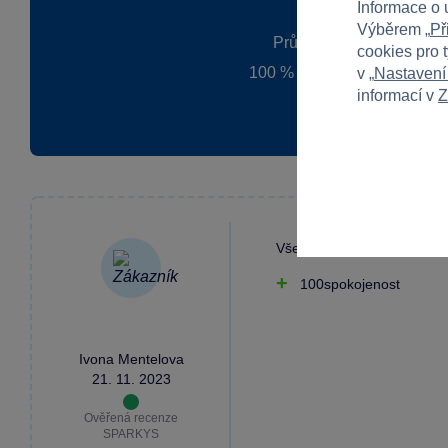
Informace o 
Výběrem „
Př
Průměr z 1 hodnocení
cookies pro 
100 % zákazníků doporučuj
v „
Nastavení
informací v
Z
Všem doporučuji
100spokojenost
Ivona Mentelova
21. 11. 2023
Ověřená recenze
SPARKYS