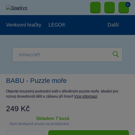
0
Venkovní hračky
LEGO®
Další
Pro kluky
Pro holky
Pro nejmenší
NOVINKY
BABU - Puzzle moře
Objevte kouzelný podvodní svět s dřevěným puzzle moře. Ideální pro
rozvoj dovedností dětí a zábavu při hraní!
Více informací
249 Kč
skladem 7 kusů
Nyní dostupné pouze na prodejnách