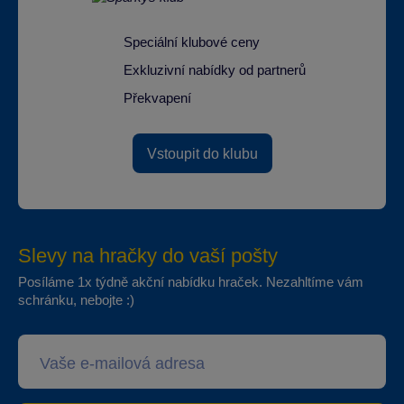
Speciální klubové ceny
Exkluzivní nabídky od partnerů
Překvapení
Vstoupit do klubu
Slevy na hračky do vaší pošty
Posíláme 1x týdně akční nabídku hraček. Nezahltíme vám
schránku, nebojte :)