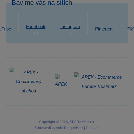
Bavíme vás na sítích
eshop@sparkys.cz
Reklamace
Ochrana osobních údajů GDPR
Napsat zprávu
Informace o zpracování osobních údajů
Facebook
Instagram
uTube
Pinterest
Tik
Zpětný odběr elektrozařízení
Copyright © 2026, SPARKYS s.r.o.
S hravostí vytvořil
PragueBest
|
Cookies