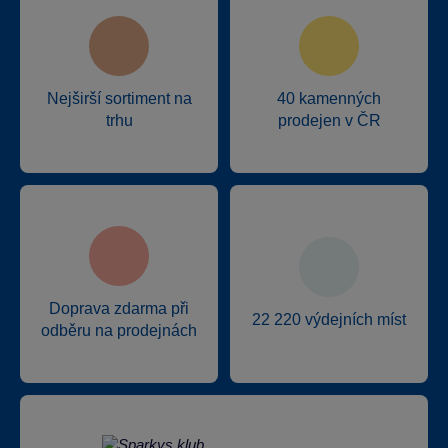
Nejširší sortiment na
40 kamenných
trhu
prodejen v ČR
Doprava zdarma při
22 220 výdejních míst
odběru na prodejnách