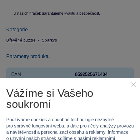
U našich hraček garantujeme
kvalitu a bezpečnost
.
Kategorie
Dřevěné puzzle
Sparkys
Parametry produktu
EAN
8592525671404
Kód produktu
16V52075
Vážíme si Vašeho
soukromí
Značka
Sparkys
Řada
BABU
Používáme cookies a obdobné technologie nezbytné
pro správné fungování webu, a dále pro účely analýzy provozu
Věk od
18 měsíců
a návštěvnosti a personalizaci obsahu a reklamy. Informace
o užívání našich stránek sdílíme s našimi reklamními