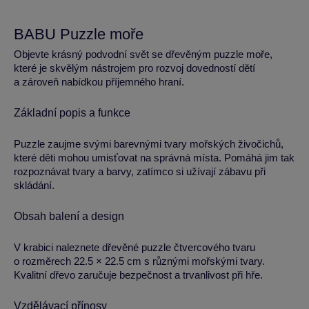
BABU Puzzle moře
Objevte krásný podvodní svět se dřevěným puzzle moře,
které je skvělým nástrojem pro rozvoj dovedností dětí
a zároveň nabídkou příjemného hraní.
Základní popis a funkce
Puzzle zaujme svými barevnými tvary mořských živočichů,
které děti mohou umisťovat na správná místa. Pomáhá jim tak
rozpoznávat tvary a barvy, zatímco si užívají zábavu při
skládání.
Obsah balení a design
V krabici naleznete dřevěné puzzle čtvercového tvaru
o rozměrech 22.5 × 22.5 cm s různými mořskými tvary.
Kvalitní dřevo zaručuje bezpečnost a trvanlivost při hře.
Vzdělávací přínosy