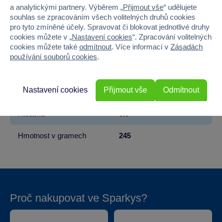
Pohlaví
HOLKA, KLUK
a analytickými partnery. Výběrem „
Přijmout vše
“ udělujete
souhlas se zpracováním všech volitelných druhů cookies
Materiál
Dřevo
pro tyto zmíněné účely. Spravovat či blokovat jednotlivé druhy
cookies můžete v „
Nastavení cookies
“. Zpracování volitelných
cookies můžete také
odmítnout
. Více informací v
Zásadách
Počet dílků
7
používání souborů cookies
.
Šířka
22.5
Nastavení cookies
Přijmout vše
Odmítnout
Výška
22.5
Hloubka
0.8
Hmotnost v gramech
245
Proč nakupovat ve Sparkys?