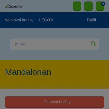
0
Venkovní hračky
LEGO®
Další
Pro kluky
Pro holky
Pro nejmenší
NOVINKY
Mandalorian
Filtrovat hračky