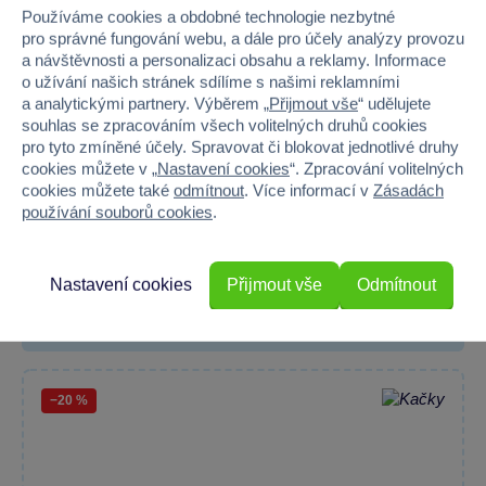
Používáme cookies a obdobné technologie nezbytné
pro správné fungování webu, a dále pro účely analýzy provozu
a návštěvnosti a personalizaci obsahu a reklamy. Informace
o užívání našich stránek sdílíme s našimi reklamními
a analytickými partnery. Výběrem „
Přijmout vše
“ udělujete
souhlas se zpracováním všech volitelných druhů cookies
pro tyto zmíněné účely. Spravovat či blokovat jednotlivé druhy
cookies můžete v „
Nastavení cookies
“. Zpracování volitelných
cookies můžete také
odmítnout
. Více informací v
Zásadách
používání souborů cookies
.
Hrnek barevný Mandalorian (Child on board), 315 ml
Stylový keramický hrnek Mandalorian s objemem 315 ml je...
Nastavení cookies
Přijmout vše
Odmítnout
Není skladem
199 Kč
249 Kč
−20 %