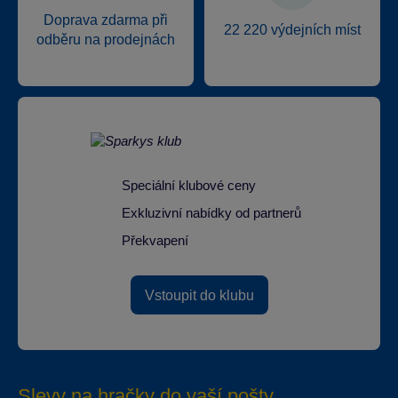
Doprava zdarma při
22 220 výdejních míst
odběru na prodejnách
Speciální klubové ceny
Exkluzivní nabídky od partnerů
Překvapení
Vstoupit do klubu
Slevy na hračky do vaší pošty