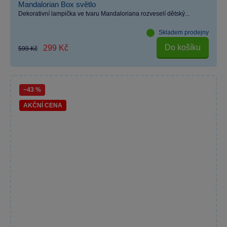
Mandalorian Box světlo
Dekorativní lampička ve tvaru Mandaloriana rozveselí dětský...
Skladem prodejny
Do košíku
299 Kč
599 Kč
−43 %
AKČNÍ CENA