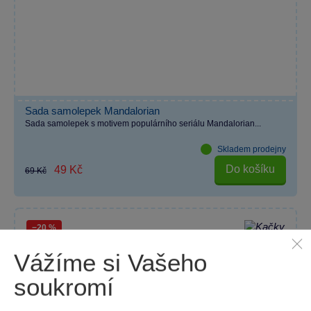
Sada samolepek Mandalorian
Sada samolepek s motivem populárního seriálu Mandalorian...
Skladem prodejny
Do košíku
49 Kč
69 Kč
−20 %
Vážíme si Vašeho
soukromí