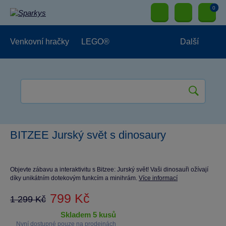
0
Venkovní hračky
LEGO®
Další
Pro kluky
Pro holky
Pro nejmenší
NOVINKY
BITZEE Jurský svět s dinosaury
Objevte zábavu a interaktivitu s Bitzee: Jurský svět! Vaši dinosauři ožívají
díky unikátním dotekovým funkcím a minihrám.
Více informací
799 Kč
1 299 Kč
skladem 5 kusů
Nyní dostupné pouze na prodejnách