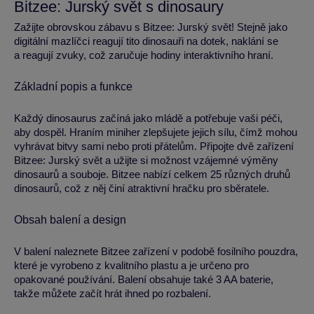
Bitzee: Jurský svět s dinosaury
Zažijte obrovskou zábavu s Bitzee: Jurský svět! Stejně jako
digitální mazlíčci reagují tito dinosauři na dotek, naklání se
a reagují zvuky, což zaručuje hodiny interaktivního hraní.
Základní popis a funkce
Každý dinosaurus začíná jako mládě a potřebuje vaši péči,
aby dospěl. Hraním miniher zlepšujete jejich sílu, čímž mohou
vyhrávat bitvy sami nebo proti přátelům. Připojte dvě zařízení
Bitzee: Jurský svět a užijte si možnost vzájemné výměny
dinosaurů a souboje. Bitzee nabízí celkem 25 různých druhů
dinosaurů, což z něj činí atraktivní hračku pro sběratele.
Obsah balení a design
V balení naleznete Bitzee zařízení v podobě fosilního pouzdra,
které je vyrobeno z kvalitního plastu a je určeno pro
opakované používání. Balení obsahuje také 3 AA baterie,
takže můžete začít hrát ihned po rozbalení.