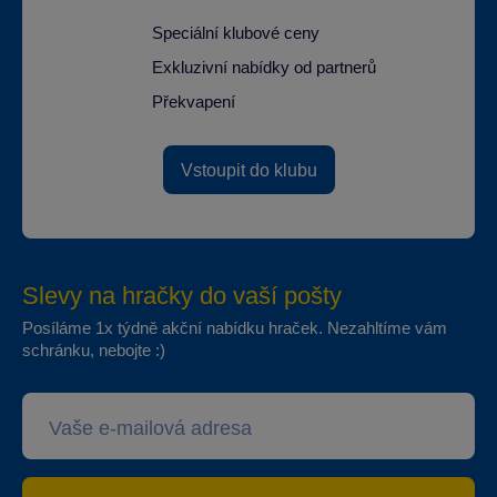
Speciální klubové ceny
Exkluzivní nabídky od partnerů
Překvapení
Vstoupit do klubu
Slevy na hračky do vaší pošty
Posíláme 1x týdně akční nabídku hraček. Nezahltíme vám
schránku, nebojte :)