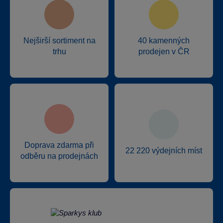
Nejširší sortiment na
40 kamenných
trhu
prodejen v ČR
Doprava zdarma při
22 220 výdejních míst
odběru na prodejnách