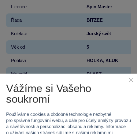
Licence
Spin Master
Řada
BITZEE
Kolekce
Jurský svět
Věk od
5
Pohlaví
HOLKA, KLUK
Materiál
PLAST
Vážíme si Vašeho
Šířka
14.61
soukromí
Výška
17.15
Hloubka
11.75
Používáme cookies a obdobné technologie nezbytné
pro správné fungování webu, a dále pro účely analýzy provozu
a návštěvnosti a personalizaci obsahu a reklamy. Informace
Hmotnost v gramech
310
o užívání našich stránek sdílíme s našimi reklamními