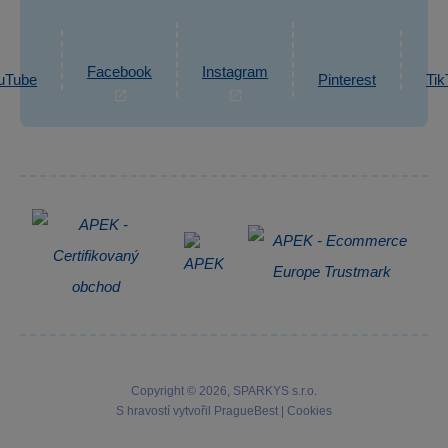
eshop@sparkys.cz
Reklamace
Ochrana osobních údajů GDPR
Napsat zprávu
Informace o zpracování osobních údajů
Facebook
Instagram
uTube
Pinterest
Tik
Zpětný odběr elektrozařízení
Copyright © 2026, SPARKYS s.r.o.
S hravostí vytvořil
PragueBest
|
Cookies