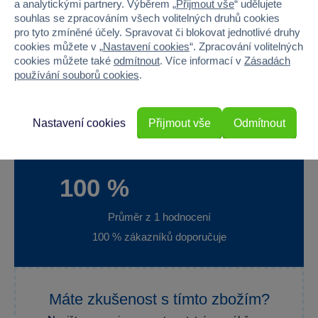
a analytickými partnery. Výběrem „
Přijmout vše
“ udělujete
Baterie produktu - vyžaduje
Ano
souhlas se zpracováním všech volitelných druhů cookies
pro tyto zmíněné účely. Spravovat či blokovat jednotlivé druhy
Baterie produktu - součást balení
Ano
cookies můžete v „
Nastavení cookies
“. Zpracování volitelných
cookies můžete také
odmítnout
. Více informací v
Zásadách
Baterie produktu - počet
3
používání souborů cookies
.
Baterie produktu - typ
AA (LR6) tužkové 1,5V
Nastavení cookies
Přijmout vše
Odmítnout
100 %
Průměr z 1 hodnocení
100 % zákazníků doporučuje
Máte zkušenost s tímto zbožím?