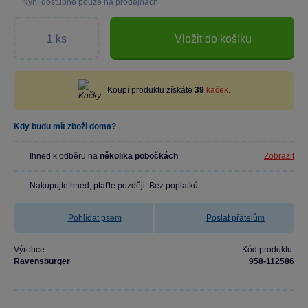
Nyní dostupné pouze na prodejnách
Vložit do košíku
Koupí produktu získáte
39
kaček
.
Kdy budu mít zboží doma?
Ihned k odběru na
několika pobočkách
Zobrazit
Nakupujte hned, plaťte později. Bez poplatků.
Pohlídat psem
Poslat přátelům
Výrobce:
Kód produktu:
Ravensburger
958-112586