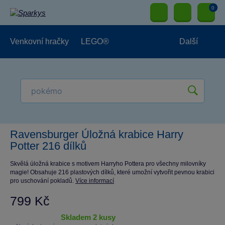
0
Venkovní hračky
LEGO®
Další
Pro kluky
Pro holky
Pro nejmenší
NOVINKY
Ravensburger Úložná krabice Harry
Potter 216 dílků
Skvělá úložná krabice s motivem Harryho Pottera pro všechny milovníky
magie! Obsahuje 216 plastových dílků, které umožní vytvořit pevnou krabici
pro uschování pokladů.
Více informací
799 Kč
skladem 2 kusy