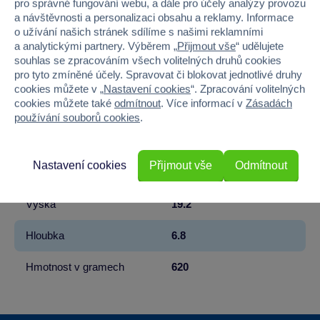
pro správné fungování webu, a dále pro účely analýzy provozu
Licence
Warner Bros
a návštěvnosti a personalizaci obsahu a reklamy. Informace
o užívání našich stránek sdílíme s našimi reklamními
a analytickými partnery. Výběrem „
Přijmout vše
“ udělujete
Řada
Harry Potter
souhlas se zpracováním všech volitelných druhů cookies
pro tyto zmíněné účely. Spravovat či blokovat jednotlivé druhy
Věk od
8
cookies můžete v „
Nastavení cookies
“. Zpracování volitelných
cookies můžete také
odmítnout
. Více informací v
Zásadách
Pohlaví
KLUK
používání souborů cookies
.
Počet dílků
216
Nastavení cookies
Přijmout vše
Odmítnout
Šířka
27.5
Výška
19.2
Hloubka
6.8
Hmotnost v gramech
620