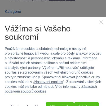
Kategorie
Peněženky
Vážíme si Vašeho
Parametry produktu
soukromí
EAN
0008421952076
Používáme cookies a obdobné technologie nezbytné
pro správné fungování webu, a dále pro účely analýzy provozu
Kód produktu
27S-95207
a návštěvnosti a personalizaci obsahu a reklamy. Informace
o užívání našich stránek sdílíme s našimi reklamními
Věk od
3
a analytickými partnery. Výběrem „
Přijmout vše
“ udělujete
souhlas se zpracováním všech volitelných druhů cookies
Pohlaví
HOLKA
pro tyto zmíněné účely. Spravovat či blokovat jednotlivé druhy
cookies můžete v „
Nastavení cookies
“. Zpracování volitelných
cookies můžete také
odmítnout
. Více informací v
Zásadách
Hmotnost v gramech
230
používání souborů cookies
.