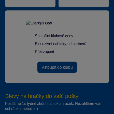
Speciální klubové ceny
Exkluzivní nabídky od partnerů
Překvapení
Vstoupit do klubu
Slevy na hračky do vaší pošty
Posíláme 1x týdně akční nabídku hraček. Nezahltíme vám
schránku, nebojte :)