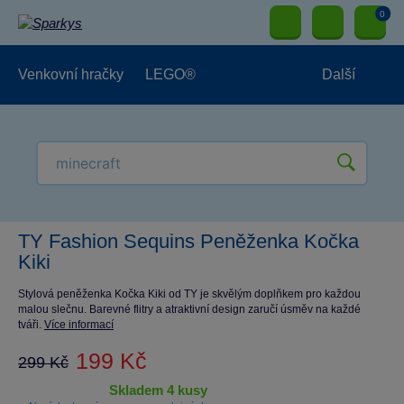
0
Venkovní hračky
LEGO®
Další
Pro kluky
Pro holky
Pro nejmenší
NOVINKY
TY Fashion Sequins Peněženka Kočka
Kiki
Stylová peněženka Kočka Kiki od TY je skvělým doplňkem pro každou
malou slečnu. Barevné flitry a atraktivní design zaručí úsměv na každé
tváři.
Více informací
199 Kč
299 Kč
skladem 4 kusy