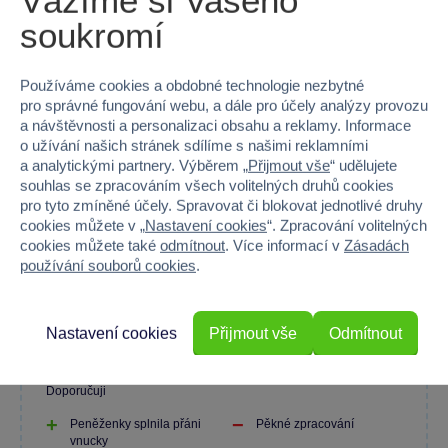
Vážíme si Vašeho
soukromí
100 %
Používáme cookies a obdobné technologie nezbytné
pro správné fungování webu, a dále pro účely analýzy provozu
a návštěvnosti a personalizaci obsahu a reklamy. Informace
Průměr z 1 hodnocení
o užívání našich stránek sdílíme s našimi reklamními
100 % zákazníků doporučuje
a analytickými partnery. Výběrem „
Přijmout vše
“ udělujete
souhlas se zpracováním všech volitelných druhů cookies
pro tyto zmíněné účely. Spravovat či blokovat jednotlivé druhy
cookies můžete v „
Nastavení cookies
“. Zpracování volitelných
cookies můžete také
odmítnout
. Více informací v
Zásadách
Máte zkušenost s tímto zbožím?
používání souborů cookies
.
Napište recenzi a pomozte ostatním s výběrem.
Nastavení cookies
Přijmout vše
Odmítnout
Doporučuji
Peněženky splnila přáni
Pěkné zpracování
vnucky