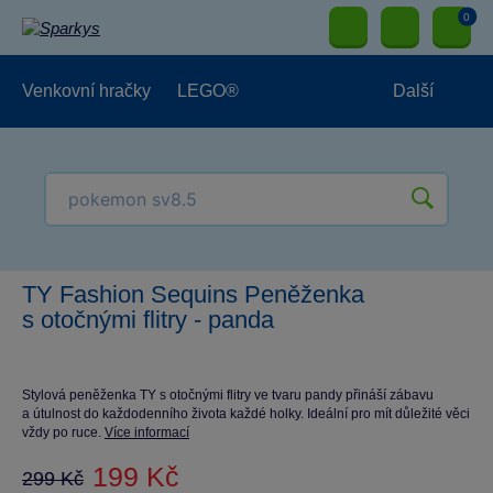
0
Venkovní hračky
LEGO®
Další
Pro kluky
Pro holky
Pro nejmenší
NOVINKY
TY Fashion Sequins Peněženka
s otočnými flitry - panda
Stylová peněženka TY s otočnými flitry ve tvaru pandy přináší zábavu
a útulnost do každodenního života každé holky. Ideální pro mít důležité věci
vždy po ruce.
Více informací
199 Kč
299 Kč