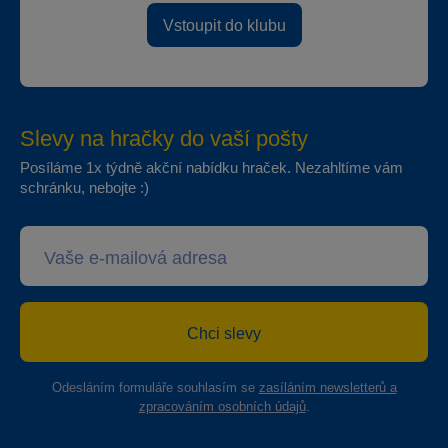
Vstoupit do klubu
Slevy na hračky do vaší pošty
Posíláme 1x týdně akční nabídku hraček. Nezahltíme vám
schránku, nebojte :)
Chci slevy
Odesláním formuláře souhlasím se
zasíláním newsletterů a
zpracováním osobních údajů
.