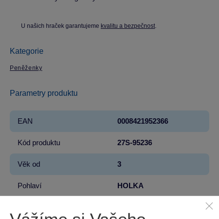
U našich hraček garantujeme
kvalitu a bezpečnost
.
Kategorie
Peněženky
Parametry produktu
EAN
0008421952366
Kód produktu
27S-95236
Věk od
3
Pohlaví
HOLKA
Hmotnost v gramech
220